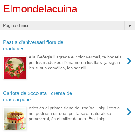
Elmondelacuina
▼
Pastís d'aniversari flors de
maduixes
›
A la Geòrgia li agrada el color vermell, té bogeria
per les maduixes i l'enamoren les flors, ja siguin
les suaus camèlies, les senzill...
Carlota de xocolata i crema de
mascarpone
›
Àries és el primer signe del zodíac i, sigui cert o
no, podríem dir que, per la seva naturalesa
primaveral, és el millor de tots. És el sign...