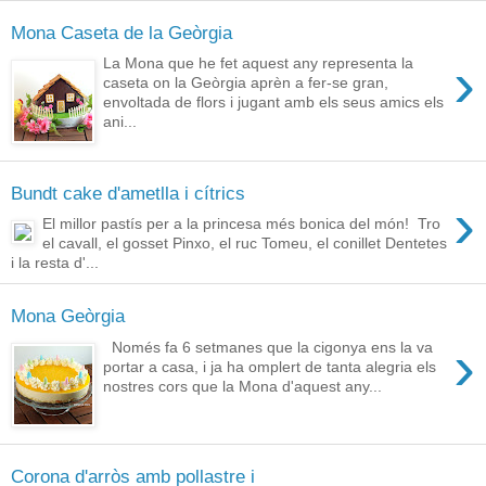
Mona Caseta de la Geòrgia
›
La Mona que he fet aquest any representa la
caseta on la Geòrgia aprèn a fer-se gran,
envoltada de flors i jugant amb els seus amics els
ani...
Bundt cake d'ametlla i cítrics
›
El millor pastís per a la princesa més bonica del món! Tro
el cavall, el gosset Pinxo, el ruc Tomeu, el conillet Dentetes
i la resta d'...
Mona Geòrgia
›
Només fa 6 setmanes que la cigonya ens la va
portar a casa, i ja ha omplert de tanta alegria els
nostres cors que la Mona d'aquest any...
Corona d'arròs amb pollastre i