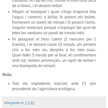
carbassó. Al cap de cinc minuts hi tirem una mica
de vi blanc, i el deixem reduir.
Afegim el tomàquet i quan s'hagi evaporat tota
l'aigua i comenci a brillar, hi posem els bolets.
Remenem un parell de minuts i hi posem l'arròs.
Seguim remenant perquè s'impregni del gust de
totes les verdures un parell de minuts més.
Hi aboquem el brou calent (3 mesures per 1
d'arròs), i el deixem coure 15 minuts, els primers
cinc a foc més viu, després a foc més suau.
Quan faltin 5 minuts per al final, el condimentem
amb sal, herbes provençals, un rajolí de
tamari
i
una branqueta de romaní.
Nota:
Tots els ingredients marcats amb (*) són
procedents de l'agricultura ecològica.
Margarida
el
7.2.21