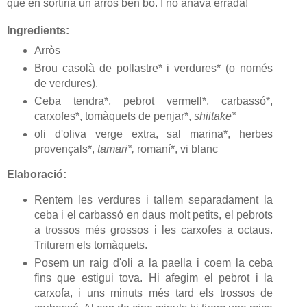
que en sortiria un arròs ben bo. I no anava errada!
Ingredients:
Arròs
Brou casolà de pollastre* i verdures* (o només
de verdures).
Ceba tendra*, pebrot vermell*, carbassó*,
carxofes*, tomàquets de penjar*,
shiitake*
oli d'oliva verge extra, sal marina*, herbes
provençals*,
tamari*,
romaní*, vi blanc
Elaboració:
Rentem les verdures i tallem separadament la
ceba i el carbassó en daus molt petits, el pebrots
a trossos més grossos i les carxofes a octaus.
Triturem els tomàquets.
Posem un raig d'oli a la paella i coem la ceba
fins que estigui tova. Hi afegim el pebrot i la
carxofa, i uns minuts més tard els trossos de