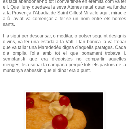
és fàcil abandonar-ho tot i convertir-se en eremita com va fer
ell. Que lluny quedava la seva Atenes natal quan va fundar
a la Provença l'Abadia de Saint Gilles! Miracle aquí, miracle
allà, aviat va començar a fer-se un nom entre els homes
sants.
I ja sigui per descansar, o meditar, o potser seguint designis
divins, va fer una estada a la Vall. I tan bonica la va trobar
que va tallar una Marededéu digna d'aquells paratges. Cada
dia omplia l'olla amb tot el que bonament trobava i,
semblant-li que era d'egoistes no compartir aquelles
menges, feia sonar la campana perquè tots els pastors de la
muntanya sabessin que el dinar era a punt.