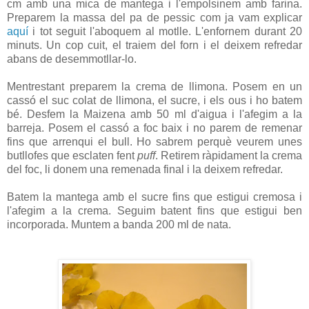
cm amb una mica de mantega i l'empolsinem amb farina.
Preparem la massa del pa de pessic com ja vam explicar
aquí
i tot seguit l'aboquem al motlle. L'enfornem durant 20
minuts. Un cop cuit, el traiem del forn i el deixem refredar
abans de desemmotllar-lo.
Mentrestant preparem la crema de llimona. Posem en un
cassó el suc colat de llimona, el sucre, i els ous i ho batem
bé. Desfem la Maizena amb 50 ml d'aigua i l'afegim a la
barreja. Posem el cassó a foc baix i no parem de remenar
fins que arrenqui el bull. Ho sabrem perquè veurem unes
butllofes que esclaten fent
puff
. Retirem ràpidament la crema
del foc, li donem una remenada final i la deixem refredar.
Batem la mantega amb el sucre fins que estigui cremosa i
l'afegim a la crema. Seguim batent fins que estigui ben
incorporada. Muntem a banda 200 ml de nata.