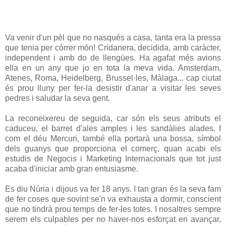
Va venir d'un pèl que no nasqués a casa, tanta era la pressa
que tenia per córrer món! Cridanera, decidida, amb caràcter,
independent i amb do de llengües. Ha agafat més avions
ella en un any que jo en tota la meva vida. Amsterdam,
Atenes, Roma, Heidelberg, Brussel·les, Màlaga... cap ciutat
és prou lluny per fer-la desistir d'anar a visitar les seves
pedres i saludar la seva gent.
La reconeixereu de seguida, car són els seus atributs el
caduceu, el barret d'ales amples i les sandàlies alades. I
com el déu Mercuri, també ella portarà una bossa, símbol
dels guanys que proporciona el comerç, quan acabi els
estudis de Negocis i Marketing Internacionals que tot just
acaba d'iniciar amb gran entusiasme.
Es diu Núria i dijous va fer 18 anys. I tan gran és la seva fam
de fer coses que sovint se'n va exhausta a dormir, conscient
que no tindrà prou temps de fer-les totes. I nosaltres sempre
serem els culpables per no haver-nos esforçat en avançar,