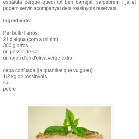
espàtula perquè quedi tot ben barrejat, salpebrem i ja el
podem servir, acompanyat dels rossinyols reservats.
Ingredients:
Per bullir l'arròs:
2 l d'aigua (com a mínim)
300 g arròs
un pessic de sal
un rajolí d'oli d'oliva verge extra
ceba confitada (la quantitat que vulgueu)
1/2 kg de rossinyols
sal
pebre