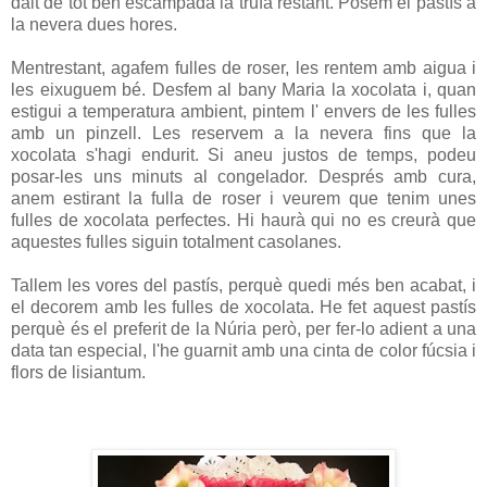
dalt de tot ben escampada la trufa restant. Posem el pastís a
la nevera dues hores.
Mentrestant, agafem fulles de roser, les rentem amb aigua i
les eixuguem bé. Desfem al bany Maria la xocolata i, quan
estigui a temperatura ambient, pintem l' envers de les fulles
amb un pinzell. Les reservem a la nevera fins que la
xocolata s'hagi endurit. Si aneu justos de temps, podeu
posar-les uns minuts al congelador. Després amb cura,
anem estirant la fulla de roser i veurem que tenim unes
fulles de xocolata perfectes. Hi haurà qui no es creurà que
aquestes fulles siguin totalment casolanes.
Tallem les vores del pastís, perquè quedi més ben acabat, i
el decorem amb les fulles de xocolata. He fet aquest pastís
perquè és el preferit de la Núria però, per fer-lo adient a una
data tan especial, l'he guarnit amb una cinta de color fúcsia i
flors de lisiantum.