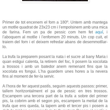
Primer de tot encenem el forn a 180º. Untem amb mantega
un motlle quadrat de 23x23 cm i l'empolsinem amb una mica
de farina. Fem un pa de pessic com hem fet
aquí
, i
l'aboquem al motlle i l'enfornem 20 minuts. Un cop cuit, el
traiem del forn i el deixem refredar abans de desemmotllar-
lo.
La trufa la preparem posant la nata i el sucre al bany Maria i
quan estigui calenta, la retirem del foc, li posem la xocolata
a trossos i amb un batedor anem remenant fins que la
xocolata es fongui. L'ha guardem unes hores a la nevera
fins al moment de fer-la servir.
A l'hora de fer aquest pastís, seguim aquests passos: primer,
tallem horitzontalment el pa de pessic en tres trossos.
Escampem una tercera part de la trufa a sobre del primer
pis, la cobrim amb el segon pis, escampem la meitat de la
trufa que ens queda, la tapem amb el tercer pis i posem a