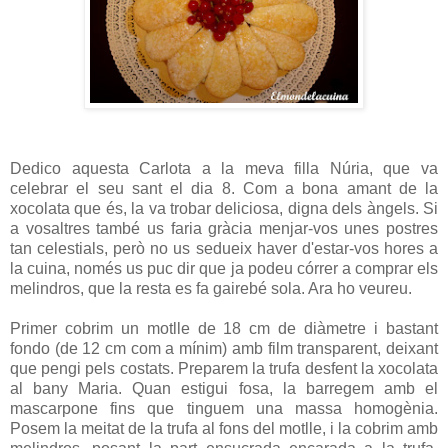
Dedico aquesta Carlota a la meva filla Núria, que va
celebrar el seu sant el dia 8. Com a bona amant de la
xocolata que és, la va trobar deliciosa, digna dels àngels. Si
a vosaltres també us faria gràcia menjar-vos unes postres
tan celestials, però no us sedueix haver d'estar-vos hores a
la cuina, només us puc dir que ja podeu córrer a comprar els
melindros, que la resta es fa gairebé sola. Ara ho veureu.
Primer cobrim un motlle de 18 cm de diàmetre i bastant
fondo (de 12 cm com a mínim) amb film transparent, deixant
que pengi pels costats. Preparem la trufa desfent la xocolata
al bany Maria. Quan estigui fosa, la barregem amb el
mascarpone fins que tinguem una massa homogènia.
Posem la meitat de la trufa al fons del motlle, i la cobrim amb