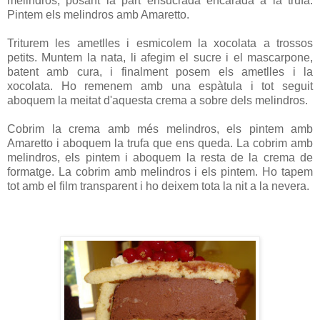
melindros, posant la part ensucrada encarada a la trufa.
Pintem els melindros amb Amaretto.
Triturem les ametlles i esmicolem la xocolata a trossos
petits. Muntem la nata, li afegim el sucre i el mascarpone,
batent amb cura, i finalment posem els ametlles i la
xocolata. Ho remenem amb una espàtula i tot seguit
aboquem la meitat d'aquesta crema a sobre dels melindros.
Cobrim la crema amb més melindros, els pintem amb
Amaretto i aboquem la trufa que ens queda. La cobrim amb
melindros, els pintem i aboquem la resta de la crema de
formatge. La cobrim amb melindros i els pintem. Ho tapem
tot amb el film transparent i ho deixem tota la nit a la nevera.