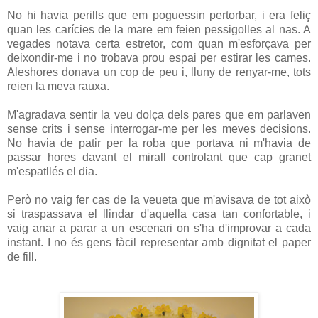
No hi havia perills que em poguessin pertorbar, i era feliç
quan les carícies de la mare em feien pessigolles al nas. A
vegades notava certa estretor, com quan m'esforçava per
deixondir-me i no trobava prou espai per estirar les cames.
Aleshores donava un cop de peu i, lluny de renyar-me, tots
reien la meva rauxa.
M'agradava sentir la veu dolça dels pares que em parlaven
sense crits i sense interrogar-me per les meves decisions.
No havia de patir per la roba que portava ni m'havia de
passar hores davant el mirall controlant que cap granet
m'espatllés el dia.
Però no vaig fer cas de la veueta que m'avisava de tot això
si traspassava el llindar d'aquella casa tan confortable, i
vaig anar a parar a un escenari on s'ha d'improvar a cada
instant. I no és gens fàcil representar amb dignitat el paper
de fill.