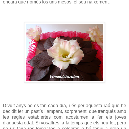
encara que només fos uns mesos, el seu naixement.
Divuit anys no es fan cada dia, i és per aquesta raó que he
decidit fer un pastís llampant, sorprenent, que trenqués amb
les regles establertes com acostumen a fer els joves
d'aquesta edat. Si vosaltres ja fa temps que els heu fet, però
no us faria res tornar-los a celebrar, o bé teniu a prop un