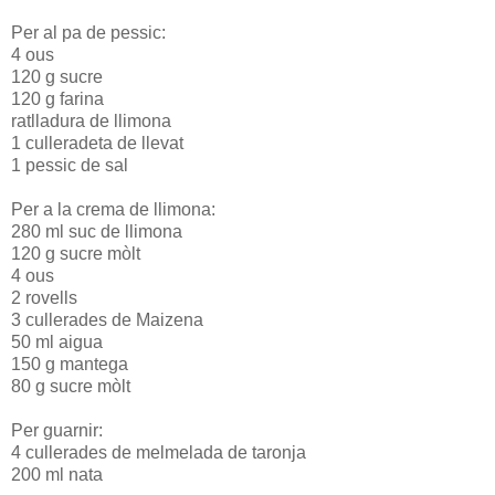
Per al pa de pessic:
4 ous
120 g sucre
120 g farina
ratlladura de llimona
1 culleradeta de llevat
1 pessic de sal
Per a la crema de llimona:
280 ml suc de llimona
120 g sucre mòlt
4 ous
2 rovells
3 cullerades de Maizena
50 ml aigua
150 g mantega
80 g sucre mòlt
Per guarnir:
4 cullerades de melmelada de taronja
200 ml nata