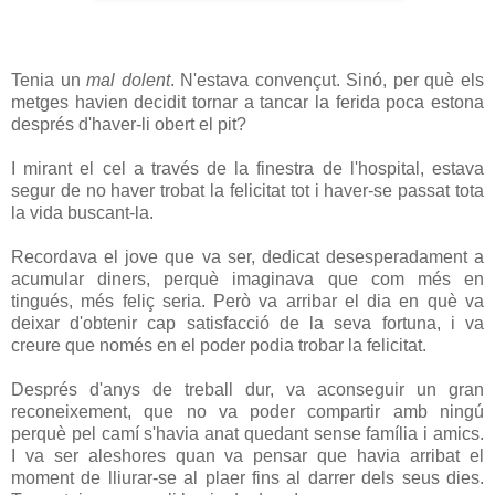
Tenia un
mal dolent
. N'estava convençut. Sinó, per què els
metges havien decidit tornar a tancar la ferida poca estona
després d'haver-li obert el pit?
I mirant el cel a través de la finestra de l'hospital, estava
segur de no haver trobat la felicitat tot i haver-se passat tota
la vida buscant-la.
Recordava el jove que va ser, dedicat desesperadament a
acumular diners, perquè imaginava que com més en
tingués, més feliç seria. Però va arribar el dia en què va
deixar d'obtenir cap satisfacció de la seva fortuna, i va
creure que només en el poder podia trobar la felicitat.
Després d'anys de treball dur, va aconseguir un gran
reconeixement, que no va poder compartir amb ningú
perquè pel camí s'havia anat quedant sense família i amics.
I va ser aleshores quan va pensar que havia arribat el
moment de lliurar-se al plaer fins al darrer dels seus dies.