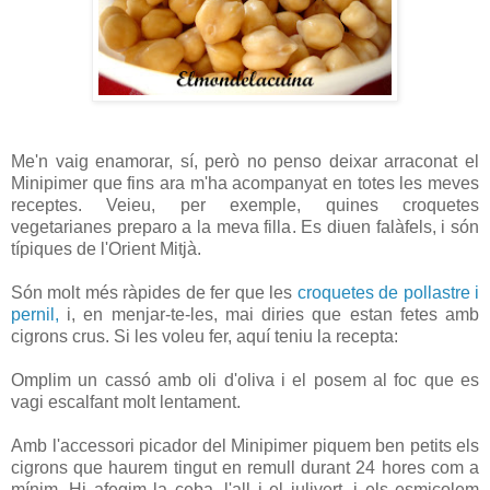
Me'n vaig enamorar, sí, però no penso deixar arraconat el
Minipimer que fins ara m'ha acompanyat en totes les meves
receptes. Veieu, per exemple, quines croquetes
vegetarianes preparo a la meva filla. Es diuen falàfels, i són
típiques de l'Orient Mitjà.
Són molt més ràpides de fer que les
croquetes de pollastre i
pernil,
i, en menjar-te-les, mai diries que estan fetes amb
cigrons crus. Si les voleu fer, aquí teniu la recepta:
Omplim un cassó amb oli d'oliva i el posem al foc que es
vagi escalfant molt lentament.
Amb l'accessori picador del Minipimer piquem ben petits els
cigrons que haurem tingut en remull durant 24 hores com a
mínim. Hi afegim la ceba, l'all i el julivert, i els esmicolem