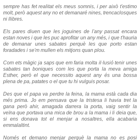
sempre has fet realitat els meus somnis, i per això t'estimo
molt, però aquest any no et demanaré nines, trencaclosques
ni llibres.
Els pares diuen que les joguines de l'any passat encara
estan noves i que les puc aprofitar un any més, i que t'hauria
de demanar unes sabates perquè les que porto estan
foradades i se'm mullen els mitjons quan plou.
Com ets màgic ja saps que em faria molta il·lusió tenir unes
sabates tan boniques com les que porta la meva amiga
Esther, però el que necessito aquest any és una bossa
plena de pa, patates o el que tu hi vulguis posar.
Des que el papa va perdre la feina, la mama està cada dia
més prima. Jo em pensava que la tristesa li havia tret la
gana però ahir, amagada darrera la porta, vaig sentir la
veïna que portava una mica de brou a la mama i li deia que,
si ens donava tot el menjar a nosaltres, ella acabaria
emmalaltint.
Només et demano menjar perquè la mama no es posi