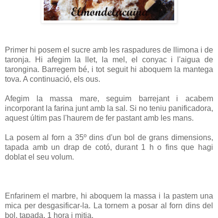
Primer hi posem el sucre amb les raspadures de llimona i de
taronja. Hi afegim la llet, la mel, el conyac i l'aigua de
tarongina. Barregem bé, i tot seguit hi aboquem la mantega
tova. A continuació, els ous.
Afegim la massa mare, seguim barrejant i acabem
incorporant la farina junt amb la sal. Si no teniu panificadora,
aquest últim pas l'haurem de fer pastant amb les mans.
La posem al forn a 35º dins d'un bol de grans dimensions,
tapada amb un drap de cotó, durant 1 h o fins que hagi
doblat el seu volum.
Enfarinem el marbre, hi aboquem la massa i la pastem una
mica per desgasificar-la. La tornem a posar al forn dins del
bol, tapada, 1 hora i mitja.