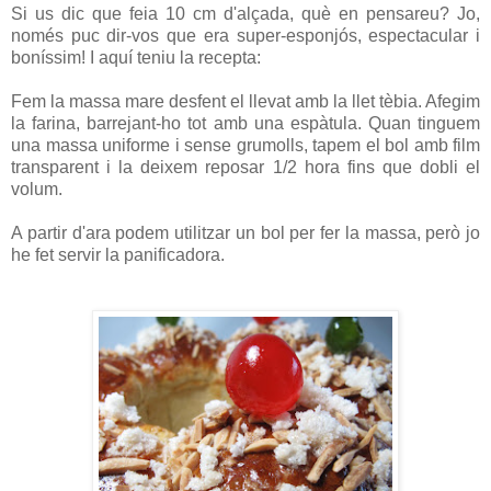
Si us dic que feia 10 cm d'alçada, què en pensareu? Jo,
només puc dir-vos que era super-esponjós, espectacular i
boníssim! I aquí teniu la recepta:
Fem la massa mare desfent el llevat amb la llet tèbia. Afegim
la farina, barrejant-ho tot amb una espàtula. Quan tinguem
una massa uniforme i sense grumolls, tapem el bol amb film
transparent i la deixem reposar 1/2 hora fins que dobli el
volum.
A partir d'ara podem utilitzar un bol per fer la massa, però jo
he fet servir la panificadora.