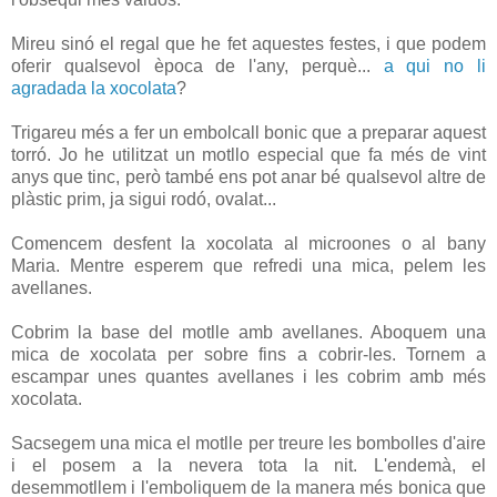
Mireu sinó el regal que he fet aquestes festes, i que podem
oferir qualsevol època de l'any, perquè...
a qui no li
agradada la xocolata
?
Trigareu més a fer un embolcall bonic que a preparar aquest
torró. Jo he utilitzat un motllo especial que fa més de vint
anys que tinc, però també ens pot anar bé qualsevol altre de
plàstic prim, ja sigui rodó, ovalat...
Comencem desfent la xocolata al microones o al bany
Maria. Mentre esperem que refredi una mica, pelem les
avellanes.
Cobrim la base del motlle amb avellanes. Aboquem una
mica de xocolata per sobre fins a cobrir-les. Tornem a
escampar unes quantes avellanes i les cobrim amb més
xocolata.
Sacsegem una mica el motlle per treure les bombolles d'aire
i el posem a la nevera tota la nit. L'endemà, el
desemmotllem i l'emboliquem de la manera més bonica que