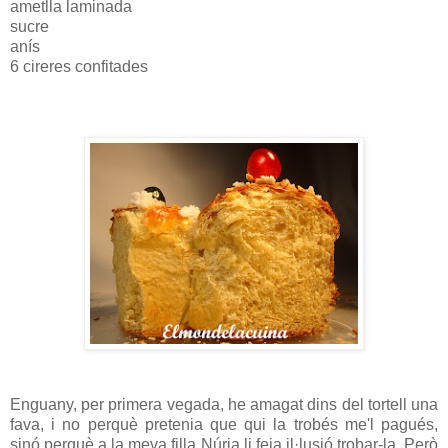
ametlla laminada
sucre
anís
6 cireres confitades
Enguany, per primera vegada, he amagat dins del tortell una
fava, i no perquè pretenia que qui la trobés me'l pagués,
sinó perquè a la meva filla Núria li feia il·lusió trobar-la. Però