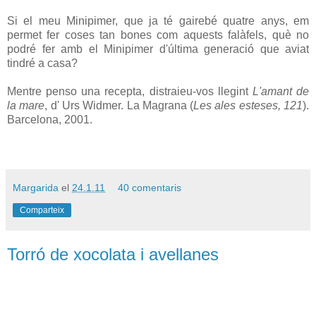
Si el meu Minipimer, que ja té gairebé quatre anys, em
permet fer coses tan bones com aquests falàfels, què no
podré fer amb el Minipimer d'última generació que aviat
tindré a casa?
Mentre penso una recepta, distraieu-vos llegint
L'amant de
la mare
, d' Urs Widmer. La Magrana (
Les ales esteses, 121
).
Barcelona, 2001.
Margarida
el
24.1.11
40 comentaris
Comparteix
Torró de xocolata i avellanes