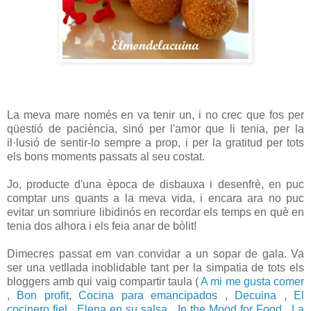
La meva mare només en va tenir un, i no crec que fos per
qüestió de paciència, sinó per l'amor que li tenia, per la
il·lusió de sentir-lo sempre a prop, i per la gratitud per tots
els bons moments passats al seu costat.
Jo, producte d'una època de disbauxa i desenfrè, en puc
comptar uns quants a la meva vida, i encara ara no puc
evitar un somriure libidinós en recordar els temps en què en
tenia dos alhora i els feia anar de bòlit!
Dimecres passat em van convidar a un sopar de gala. Va
ser una vetllada inoblidable tant per la simpatia de tots els
bloggers amb qui vaig compartir taula (
A mi me gusta comer
,
Bon profit
,
Cocina para emancipados
,
Decuina
,
El
cocinero fiel
,
Elena en su salsa
,
In the Mood for Food
,
La