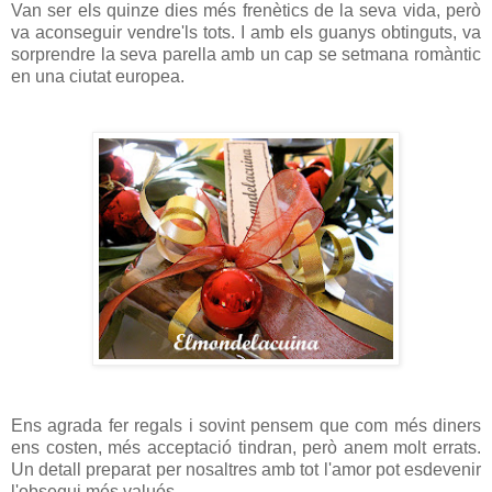
Van ser els quinze dies més frenètics de la seva vida, però
va aconseguir vendre'ls tots. I amb els guanys obtinguts, va
sorprendre la seva parella amb un cap se setmana romàntic
en una ciutat europea.
Ens agrada fer regals i sovint pensem que com més diners
ens costen, més acceptació tindran, però anem molt errats.
Un detall preparat per nosaltres amb tot l'amor pot esdevenir
l'obsequi més valuós.