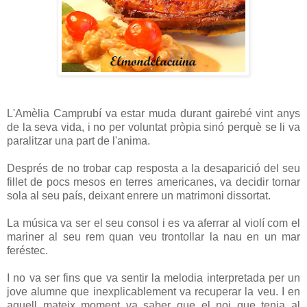
L'Amèlia Camprubí va estar muda durant gairebé vint anys
de la seva vida, i no per voluntat pròpia sinó perquè se li va
paralitzar una part de l'anima.
Després de no trobar cap resposta a la desaparició del seu
fillet de pocs mesos en terres americanes, va decidir tornar
sola al seu país, deixant enrere un matrimoni dissortat.
La música va ser el seu consol i es va aferrar al violí com el
mariner al seu rem quan veu trontollar la nau en un mar
feréstec.
I no va ser fins que va sentir la melodia interpretada per un
jove alumne que inexplicablement va recuperar la veu. I en
aquell mateix moment va saber que el noi que tenia al