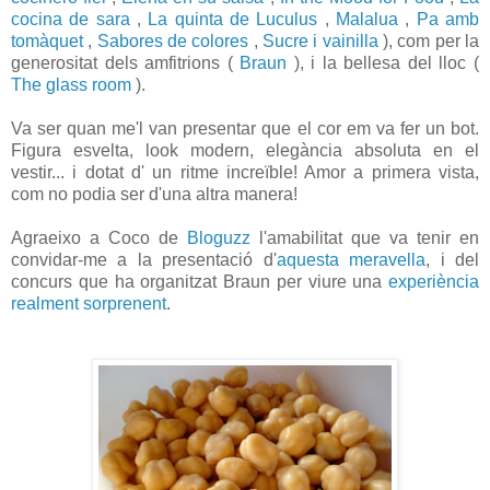
cocina de sara
,
La quinta de Luculus
,
Malalua
,
Pa amb
tomàquet
,
Sabores de colores
,
Sucre i vainilla
), com per la
generositat dels amfitrions (
Braun
), i la bellesa del lloc (
The glass room
).
Va ser quan me'l van presentar que el cor em va fer un bot.
Figura esvelta, look modern, elegància absoluta en el
vestir... i dotat d' un ritme increïble! Amor a primera vista,
com no podia ser d'una altra manera!
Agraeixo a Coco de
Bloguzz
l'amabilitat que va tenir en
convidar-me a la presentació d'
aquesta meravella
, i del
concurs que ha organitzat Braun per viure una
experiència
realment sorprenent
.