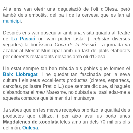
Allà ens van oferir una degustació de l'oli d'Olesa, però
també dels embotits, del pa i de la cervesa que es fan al
municipi
.
Després ens van obsequiar amb una visita guiada al Teatre
de
La Passió
on vam poder tastar (i
retastar
diverses
vegades) la boníssima
Coca de la Passió.
La jornada va
acabar al Mercat Municipal amb un tast de plats elaborats
per diferents restaurants olesans amb oli d'Olesa.
He estat sempre tan ben rebuda als pobles que formen el
Baix Llobregat
, i he quedat tan fascinada per la seva
cultura i els seus excel·lents productes (cireres, espàrrecs,
carxofes, pollastre Prat, oli...) que sempre dic que, si hagués
d'abandonar el
meu
Maresme, no dubtaria a traslladar-me a
aquesta comarca que té mar, riu i muntanya.
Ja sabeu que en les meves receptes prioritzo la qualitat dels
productes que utilitzo, i per això avui us porto unes
Magdalenes de xocolata
fetes amb un dels 70 millors olis
del món:
Oulesa
.