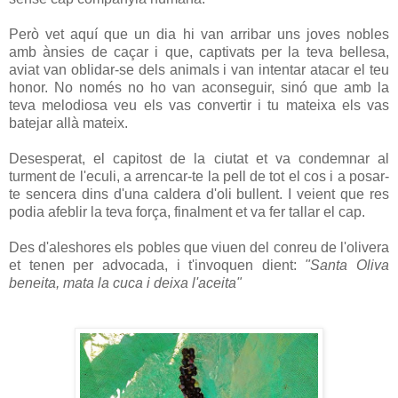
Però vet aquí que un dia hi van arribar uns joves nobles
amb ànsies de caçar i que, captivats per la teva bellesa,
aviat van oblidar-se dels animals i van intentar atacar el teu
honor. No només no ho van aconseguir, sinó que amb la
teva melodiosa veu els vas convertir i tu mateixa els vas
batejar allà mateix.
Desesperat, el capitost de la ciutat et va condemnar al
turment de l'eculi, a arrencar-te la pell de tot el cos i a posar-
te sencera dins d'una caldera d'oli bullent. I veient que res
podia afeblir la teva força, finalment et va fer tallar el cap.
Des d'aleshores els pobles que viuen del conreu de l'olivera
et tenen per advocada, i t'invoquen dient:
"Santa Oliva
beneita, mata la cuca i deixa l'aceita"