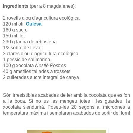
Ingredients
(per a 8 magdalenes):
2 rovells d'ou d'agricultura ecològica
120 ml oli
Oulesa
160 g sucre
150 ml llet
230 g farina de
rebosteria
1/2 sobre de llevat
2 clares d'ou d'agricultura ecològica
1 pessic de sal marina
100 g xocolata
Nestlé Postres
40 g ametlles tallades a trossets
2 cullerades sucre integral de canya
Són irresistibles acabades de fer amb la xocolata que es fon
a la boca. Si no us les mengeu totes i les guardeu, la
xocolata s'endurirà. Poseu-les 20 segons al microones a
temperatura màxima i semblaran acabades de sortir del forn!