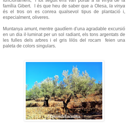
funcionament, i tot seguit ens van portar a
la vinya
de la
família Gibert. I és que heu de saber que a Olesa,
la vinya
és el tros on es conrea qualsevol tipus de plantació i,
especialment, oliveres.
Muntanya amunt, mentre gaudíem d'una agradable excursió
en un dia il·luminat per un sol radiant, els tons argentats de
les fulles dels arbres i el gris lilós del rocam feien una
paleta de colors singulars.