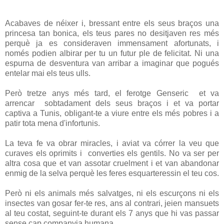
Acabaves de néixer i, bressant entre els seus braços una
princesa tan bonica, els teus pares no desitjaven res més
perquè ja es consideraven immensament afortunats, i
només podien albirar per tu un futur ple de felicitat. Ni una
espurna de desventura van arribar a imaginar que pogués
entelar mai els teus ulls.
Però tretze anys més tard, el ferotge Genseric et va
arrencar sobtadament dels seus braços i et va portar
captiva a Tunis, obligant-te a viure entre els més pobres i a
patir tota mena d'infortunis.
La teva fe va obrar miracles, i aviat va córrer la veu que
curaves els oprimits i converties els gentils. No va ser per
altra cosa que et van assotar cruelment i et van abandonar
enmig de la selva perquè les feres esquarteressin el teu cos.
Però ni els animals més salvatges, ni els escurçons ni els
insectes van gosar fer-te res, ans al contrari, jeien mansuets
al teu costat, seguint-te durant els 7 anys que hi vas passar
sense cap companyia humana.