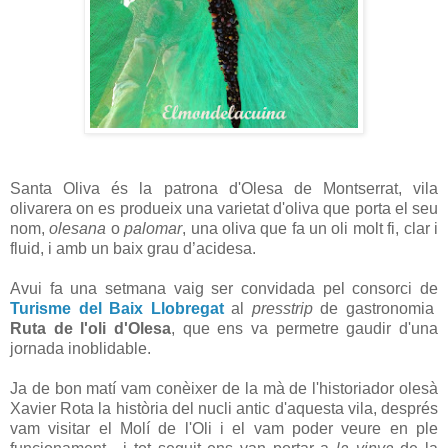
Santa Oliva és la patrona d'Olesa de Montserrat, vila
olivarera on es produeix una varietat d'oliva que porta el seu
nom,
olesana
o
palomar
, una oliva que fa un oli molt fi, clar i
fluid, i amb un baix grau d’acidesa.
Avui fa una setmana vaig ser convidada pel consorci de
Turisme del Baix Llobregat
al
presstrip
de gastronomia
Ruta de l'oli d'Olesa
, que ens va permetre gaudir d'una
jornada inoblidable.
Ja de bon matí vam conèixer de la mà de l'historiador olesà
Xavier Rota la història del nucli antic d'aquesta vila, després
vam visitar el Molí de l'Oli i el vam poder veure en ple