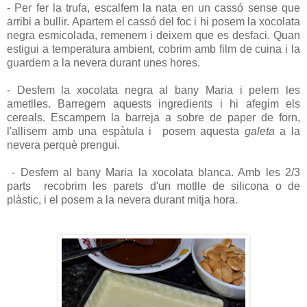
- Per fer la trufa, escalfem la nata en un cassó sense que
arribi a bullir. Apartem el cassó del foc i hi posem la xocolata
negra esmicolada, remenem i deixem que es desfaci. Quan
estigui a temperatura ambient, cobrim amb film de cuina i la
guardem a la nevera durant unes hores.
- Desfem la xocolata negra al bany Maria i pelem les
ametlles. Barregem aquests ingredients i hi afegim els
cereals. Escampem la barreja a sobre de paper de forn,
l'allisem amb una espàtula i posem aquesta
galeta
a la
nevera perquè prengui.
- Desfem al bany Maria la xocolata blanca. Amb les 2/3
parts recobrim les parets d'un motlle de silicona o de
plàstic, i el posem a la nevera durant mitja hora.