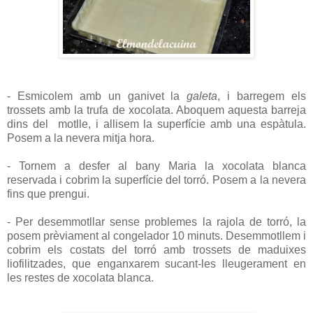
- Esmicolem amb un ganivet la
galeta
, i barregem els
trossets amb la trufa de xocolata. Aboquem aquesta barreja
dins del motlle, i allisem la superfície amb una espàtula.
Posem a la nevera mitja hora.
- Tornem a desfer al bany Maria la xocolata blanca
reservada i cobrim la superfície del torró. Posem a la nevera
fins que prengui.
- Per desemmotllar sense problemes la rajola de torró, la
posem prèviament al congelador 10 minuts. Desemmotllem i
cobrim els costats del torró amb trossets de maduixes
liofilitzades, que enganxarem sucant-les lleugerament en
les restes de xocolata blanca.