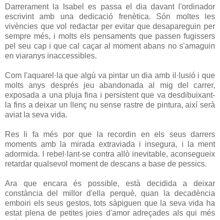
Darrerament la Isabel es passa el dia davant l'ordinador
escrivint amb una dedicació frenètica. Són moltes les
vivències que vol redactar per evitar que desapareguin per
sempre més, i molts els pensaments que passen fugissers
pel seu cap i que cal caçar al moment abans no s'amaguin
en viaranys inaccessibles.
Com l'aquarel·la que algú va pintar un dia amb il·lusió i que
molts anys després jeu abandonada al mig del carrer,
exposada a una pluja fina i persistent que va desdibuixant-
la fins a deixar un llenç nu sense rastre de pintura, així serà
aviat la seva vida.
Res li fa més por que la recordin en els seus darrers
moments amb la mirada extraviada i insegura, i la ment
adormida. I rebel·lant-se contra allò inevitable, aconsegueix
retardar qualsevol moment de descans a base de pessics.
Ara que encara és possible, està decidida a deixar
constància del millor d'ella perquè, quan la decadència
emboiri els seus gestos, tots sàpiguen que la seva vida ha
estat plena de petites joies d'amor adreçades als qui més