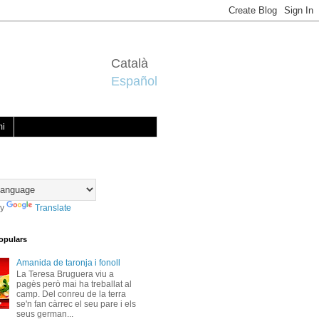
Català
Español
mi
by
Translate
opulars
Amanida de taronja i fonoll
La Teresa Bruguera viu a
pagès però mai ha treballat al
camp. Del conreu de la terra
se'n fan càrrec el seu pare i els
seus german...