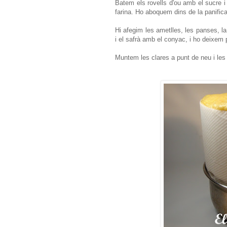
Batem els rovells d'ou amb el sucre i
farina. Ho aboquem dins de la panific
Hi afegim les ametlles, les panses, la f
i el safrà amb el conyac, i ho deixem
Muntem les clares a punt de neu i les