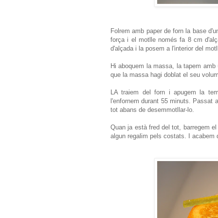
Folrem amb paper de forn la base d'u
força i el motlle només fa 8 cm d'a
d'alçada i la posem a l'interior del motl
Hi aboquem la massa, la tapem amb un 
que la massa hagi doblat el seu volum
LA traiem del forn i apugem la temp
l'enfornem durant 55 minuts. Passat aq
tot abans de desemmotllar-lo.
Quan ja està fred del tot, barregem e
algun regalim pels costats. I acabem d