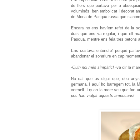
de flors que portava per a obsequia
voluminós, ben embolicat i decorat a
de Mona de Pasqua russa que s'ano
Encara no ens havíem refet de la s
durs que ens va regalar, i que ell ma
Pasqua, mentre ens feia tres petons 
Ens costava entendre'l perquè parlava
abandonar el somriure en cap moment.
-
Quin noi més simpàtic!
-va dir la mar
No cal que us digui que, deu anys
germana. I aquí ho barregem tot, la 
vermell. I quan la mare veu que fan un
poc han viatjat aquests americans!