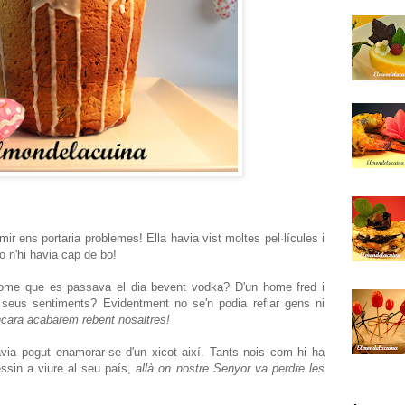
r ens portaria problemes! Ella havia vist moltes pel·lícules i
o n'hi havia cap de bo!
home que es passava el dia bevent vodka? D'un home fred i
seus sentiments? Evidentment no se'n podia refiar gens ni
encara acabarem rebent nosaltres!
a pogut enamorar-se d'un xicot així. Tants nois com hi ha
essin a viure al seu país,
allà on nostre Senyor va perdre les