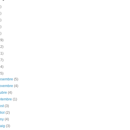
)
)
)
)
)
19)
12)
31)
17)
34)
45)
desembre
(5)
novembre
(4)
tubre
(4)
etembre
(1)
ost
(3)
liol
(2)
uny
(4)
maig
(3)