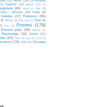
rufes
(21)
HEMC
(14)
La Recepta
12)
Llegums
(11)
Marató TV3
(1)
egetarià
(45)
Ous
(2)
Mona
(1)
Pans i Brioixos
(16)
Pasta
(8)
 Galetes
(37)
Pastissos
(86)
43)
Plats de
Pizzes
(5)
Plat únic
(1)
Postres
(179)
5)
Porc
(1)
Primers plats
(69)
Refresc
(1)
Reportatge
(34)
Salses
(21)
lats
(63)
Taller de cuina
(1)
Torró
(1)
erdures
(79)
Xocolata
Vídeo
(6)
log