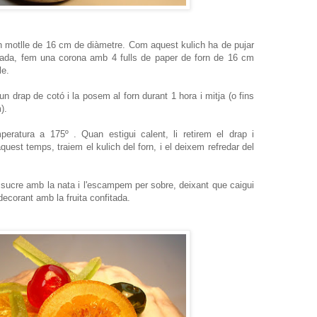
n motlle de 16 cm de diàmetre. Com aquest kulich ha de pujar
lçada, fem una corona amb 4 fulls de paper de forn de 16 cm
le.
drap de cotó i la posem al forn durant 1 hora i mitja (o fins
).
eratura a 175º . Quan estigui calent, li retirem el drap i
uest temps, traiem el kulich del forn, i el deixem refredar del
l sucre amb la nata i l'escampem per sobre, deixant que caigui
ecorant amb la fruita confitada.