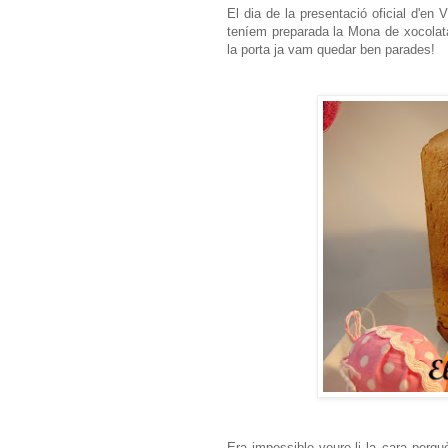
El dia de la presentació oficial d'e
teníem preparada la Mona de xocolata
la porta ja vam quedar ben parades!
Era impossible veure-li la cara perq