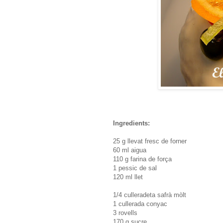
Ingredients:
25 g llevat fresc de forner
60 ml aigua
110 g farina de força
1 pessic de sal
120 ml llet
1/4 culleradeta safrà mòlt
1 cullerada conyac
3 rovells
170 g sucre