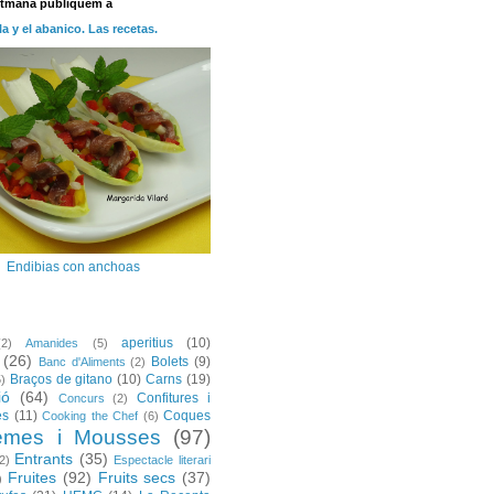
etmana publiquem a
la y el abanico. Las recetas.
Endibias con anchoas
aperitius
(10)
(2)
Amanides
(5)
(26)
Bolets
(9)
Banc d'Aliments
(2)
Braços de gitano
(10)
Carns
(19)
5)
ió
(64)
Confitures i
Concurs
(2)
es
(11)
Coques
Cooking the Chef
(6)
emes i Mousses
(97)
Entrants
(35)
2)
Espectacle literari
Fruites
(92)
Fruits secs
(37)
)