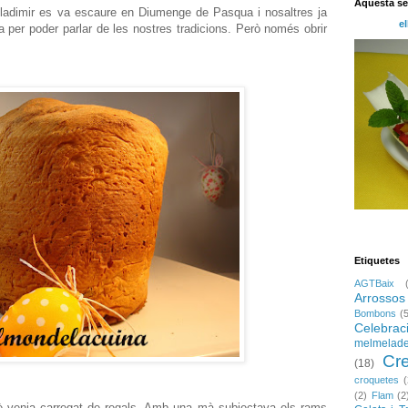
Aquesta s
n Vladimir es va escaure en Diumenge de Pasqua i nosaltres ja
el
 per poder parlar de les nostres tradicions. Però només obrir
Etiquetes
AGTBaix
Arrossos
Bombons
(
Celebrac
melmelad
Cr
(18)
croquetes
(
(2)
Flam
(2
uè venia carregat de regals. Amb una mà subjectava els rams