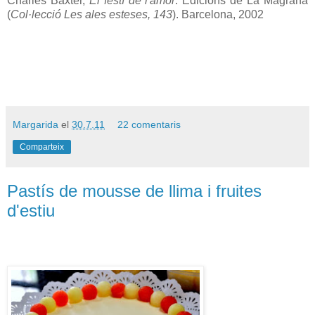
Charles Baxter,
El festí de l'amor
. Edicions de La Magrana
(
Col·lecció Les ales esteses, 143
). Barcelona, 2002
Margarida
el
30.7.11
22 comentaris
Comparteix
Pastís de mousse de llima i fruites
d'estiu