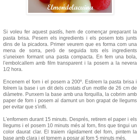
Si voleu fer aquest pastís, hem de començar preparant la
pasta brisa. Pesem els ingredients i els posem tots junts
dins de la picadora. Primer veurem que es forma com una
mena de sorra, però de seguida tots els ingredients
s'uneixen formant una pasta compacta. En fem una bola,
l'embolcallem amb film transparent i la posem a la nevera
1/2 hora.
Encenem el forn i el posem a 200º. Estirem la pasta brisa i
folrem la base i un dit dels costats d'un motlle de 26 cm de
diàmetre. Punxem la base amb una forquilla, la cobrim amb
paper de forn i posem al damunt un bon grapat de llegums
per evitar que s'infli.
L'enfornem durant 15 minuts. Després, retirem el paper i els
llegums i el posem 10 minuts més al forn, fins que tingui un
color daurat clar. El traiem ràpidament del forn, pintem la
base amb clara i el tornem a posar al forn 5 minuts més.