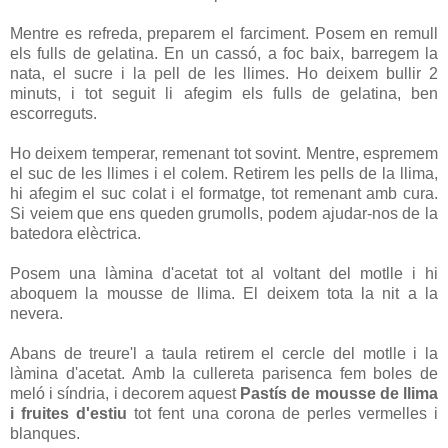
Mentre es refreda, preparem el farciment. Posem en remull
els fulls de gelatina. En un cassó, a foc baix, barregem la
nata, el sucre i la pell de les llimes. Ho deixem bullir 2
minuts, i tot seguit li afegim els fulls de gelatina, ben
escorreguts.
Ho deixem temperar, remenant tot sovint. Mentre, espremem
el suc de les llimes i el colem. Retirem les pells de la llima,
hi afegim el suc colat i el formatge, tot remenant amb cura.
Si veiem que ens queden grumolls, podem ajudar-nos de la
batedora elèctrica.
Posem una làmina d'acetat tot al voltant del motlle i hi
aboquem la mousse de llima. El deixem tota la nit a la
nevera.
Abans de treure'l a taula retirem el cercle del motlle i la
làmina d'acetat. Amb la cullereta parisenca fem boles de
meló i síndria, i decorem aquest
Pastís de mousse de llima
i fruites d'estiu
tot fent una corona de perles vermelles i
blanques.