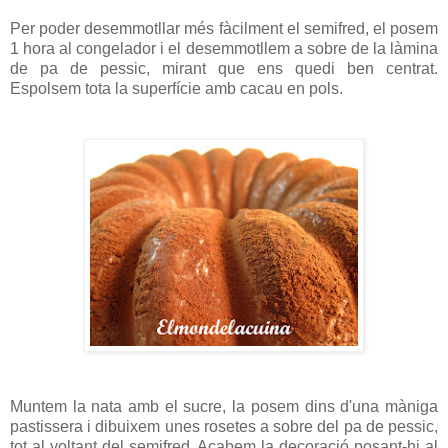
Per poder desemmotllar més fàcilment el semifred, el posem
1 hora al congelador i el desemmotllem a sobre de la làmina
de pa de pessic, mirant que ens quedi ben centrat.
Espolsem tota la superfície amb cacau en pols.
Muntem la nata amb el sucre, la posem dins d'una màniga
pastissera i dibuixem unes rosetes a sobre del pa de pessic,
tot al voltant del semifred. Acabem la decoració posant-hi al