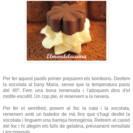
Per fer aquest pastís primer preparem els bombons. Desfem
la xocolata al bany Maria, sense que la temperatura passi
del 40º. Fem una bona remenada i l'aboquem dins d'el
motlle escollit. Un cop ple, el reservem a la nevera.
Per fer el semifred, posem al foc la nata i la xocolata,
remenem amb un batedor de mà fins que s'hagi desfet la
xocolata i tinguem una barreja homogènia. Retirem el cassó
del foc i hi afegim els fulls de gelatina, prèviament remullats
i escorreguts.