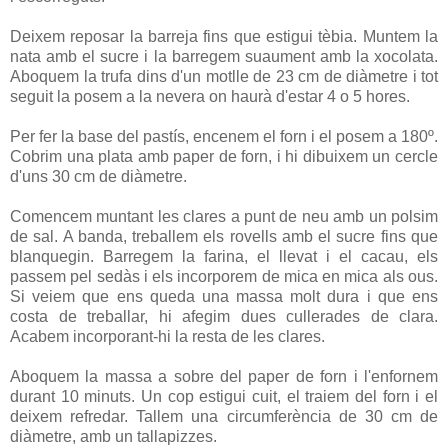
Deixem reposar la barreja fins que estigui tèbia. Muntem la
nata amb el sucre i la barregem suaument amb la xocolata.
Aboquem la trufa dins d'un motlle de 23 cm de diàmetre i tot
seguit la posem a la nevera on haurà d'estar 4 o 5 hores.
Per fer la base del pastís, encenem el forn i el posem a 180º.
Cobrim una plata amb paper de forn, i hi dibuixem un cercle
d'uns 30 cm de diàmetre.
Comencem muntant les clares a punt de neu amb un polsim
de sal. A banda, treballem els rovells amb el sucre fins que
blanquegin. Barregem la farina, el llevat i el cacau, els
passem pel sedàs i els incorporem de mica en mica als ous.
Si veiem que ens queda una massa molt dura i que ens
costa de treballar, hi afegim dues cullerades de clara.
Acabem incorporant-hi la resta de les clares.
Aboquem la massa a sobre del paper de forn i l'enfornem
durant 10 minuts. Un cop estigui cuit, el traiem del forn i el
deixem refredar. Tallem una circumferència de 30 cm de
diàmetre, amb un tallapizzes.