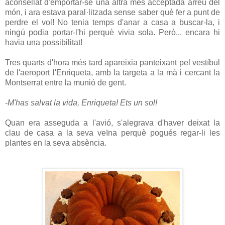
aconsellat d'emportar-se una altra més acceptada arreu del
món, i ara estava paral·litzada sense saber què fer a punt de
perdre el vol! No tenia temps d'anar a casa a buscar-la, i
ningú podia portar-l'hi perquè vivia sola. Però... encara hi
havia una possibilitat!
Tres quarts d'hora més tard apareixia panteixant pel vestíbul
de l'aeroport l'Enriqueta, amb la targeta a la mà i cercant la
Montserrat entre la munió de gent.
-M'has salvat la vida, Enriqueta! Ets un sol!
Quan era asseguda a l'avió, s'alegrava d'haver deixat la
clau de casa a la seva veïna perquè pogués regar-li les
plantes en la seva absència.