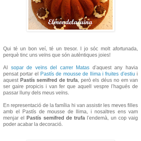
Qui té un bon veí, té un tresor. I jo sóc molt afortunada,
perquè tinc uns veïns que són autèntiques joies!
Al
sopar de veïns del carrer Matas
d'aquest any havia
pensat portar el
Pastís de mousse de llima i fruites d'estiu
i
aquest
Pastís semifred de trufa
, però els déus no em van
ser gaire propicis i van fer que aquell vespre l'hagués de
passar lluny dels meus veïns.
En representació de la família hi van assistir les meves filles
amb el Pastís de mousse de llima, i nosaltres ens vam
menjar el
Pastís semifred de trufa
l'endemà, un cop vaig
poder acabar la decoració.