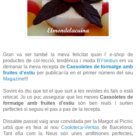
Gran va ser també la meva felicitat quan l'
e-shop
de
productes de col·lecció, tendència i moda
BYsedius
em va
demanar la meva recepta de
Cassoletes de formatge amb
fruites d'estiu
per publicar-la en el primer número del seu
Magazine
!!!
Sovint és diu que tot el que surt a les revistes és fals o està
retocat. Jo us puc assegurar que les meves
Cassoletes de
formatge amb fruites d'estiu
són ben reals i surten
perfectes si seguiu el pas a pas de la recepta.
Dissabte passat vaig anar convidada per la Margot al Picnic
urbà que es feia al nou
Cookiteca-Veritas
de Barcelona.
Tant ella com la Neus són unes amfitriones perfectes,