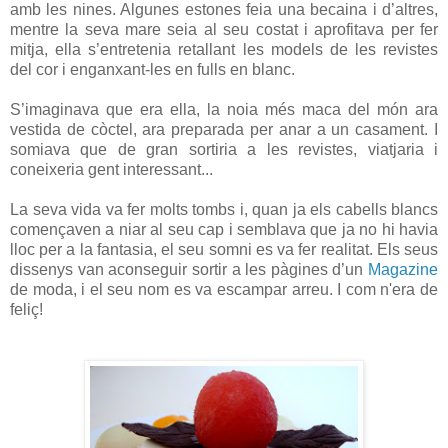
amb les nines. Algunes estones feia una becaina i d’altres,
mentre la seva mare seia al seu costat i aprofitava per fer
mitja, ella s’entretenia retallant les models de les revistes
del cor i enganxant-les en fulls en blanc.
S’imaginava que era ella, la noia més maca del món ara
vestida de còctel, ara preparada per anar a un casament. I
somiava que de gran sortiria a les revistes, viatjaria i
coneixeria gent interessant...
La seva vida va fer molts tombs i, quan ja els cabells blancs
començaven a niar al seu cap i semblava que ja no hi havia
lloc per a la fantasia, el seu somni es va fer realitat. Els seus
dissenys van aconseguir sortir a les pàgines d’un
Magazine
de moda, i el seu nom es va escampar arreu. I com n'era de
feliç!