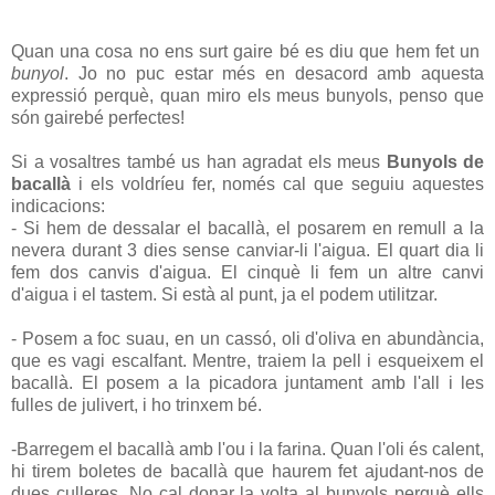
Quan una cosa no ens surt gaire bé es diu que hem fet un
bunyol
. Jo no puc estar més en desacord amb aquesta
expressió perquè, quan miro els meus bunyols, penso que
són gairebé perfectes!
Si a vosaltres també us han agradat els meus
Bunyols de
bacallà
i els voldríeu fer, només cal que seguiu aquestes
indicacions:
- Si hem de dessalar el bacallà, el posarem en remull a la
nevera durant 3 dies sense canviar-li l'aigua. El quart dia li
fem dos canvis d'aigua. El cinquè li fem un altre canvi
d'aigua i el tastem. Si està al punt, ja el podem utilitzar.
- Posem a foc suau, en un cassó, oli d'oliva en abundància,
que es vagi escalfant. Mentre, traiem la pell i esqueixem el
bacallà. El posem a la picadora juntament amb l'all i les
fulles de julivert, i ho trinxem bé.
-Barregem el bacallà amb l'ou i la farina. Quan l'oli és calent,
hi tirem boletes de bacallà que haurem fet ajudant-nos de
dues culleres. No cal donar la volta al bunyols perquè ells