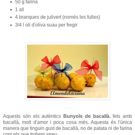
50 g farina
1 all
4 branques de julivert (només les fulles)
3/4 l oli d'oliva suau per fregir
Aquests són els autèntics
Bunyols de bacallà
, fets amb
bacallà, molt d'amor i poca cosa més. Aquesta és l'única
manera que tinguin gust de bacallà, no de patata ni de farina
com els que trobem arreu.