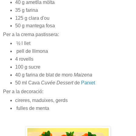
40 g ametlla mòlta
35 g farina
125 g clara d'ou
50 g mantega fosa
Per a la crema pastissera:
½ l llet
pell de llimona
4 rovells
100 g sucre
40 g farina de blat de moro
Maizena
50 ml Cava
Cuvée Dessert
de
Parxet
Per a la decoració:
cireres, maduixes, gerds
fulles de menta