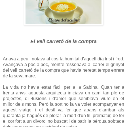
El vell carretó de la compra
Anava a peu i notava al cos la humitat d'aquell dia trist i fred.
Avançava a poc a poc, mentre ressonava al carrer el grinyol
del vell carretó de la compra que havia heretat temps enrere
de la seva mare.
La vida no havia estat fàcil per a la Sabina. Quan tenia
trenta anys, aquesta arquitecta iniciava un camí tan ple de
projectes, d'il·lusions i d'amor que semblava viure en el
millor dels mons. Però la sort no la va voler acompanyar en
aquest viatge, i el destí va fer que abans d'arribar als
quaranta ja hagués de plorar la mort d'un fill prematur, de fer
el cor fort a un divorci no buscat i de patir la pèrdua sobtada
dels seus pares en accident de cotxe.