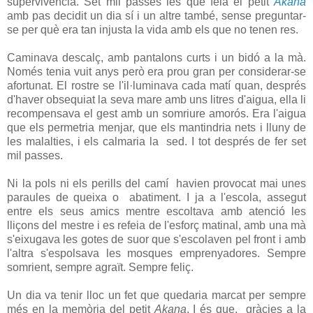
supervivència. Set mil passes les que feia el petit
Akana
amb pas decidit un dia sí i un altre també, sense preguntar-
se per què era tan injusta la vida amb els que no tenen res.
Caminava descalç, amb pantalons curts i un bidó a la mà.
Només tenia vuit anys però era prou gran per considerar-se
afortunat. El rostre se l'il·luminava cada matí quan, després
d'haver obsequiat la seva mare amb uns litres d'aigua, ella li
recompensava el gest amb un somriure amorós. Era l'aigua
que els permetria menjar, que els mantindria nets i lluny de
les malalties, i els calmaria la sed. I tot després de fer set
mil passes.
Ni la pols ni els perills del camí havien provocat mai unes
paraules de queixa o abatiment. I ja a l'escola, assegut
entre els seus amics mentre escoltava amb atenció les
lliçons del mestre i es refeia de l'esforç matinal, amb una mà
s'eixugava les gotes de suor que s'escolaven pel front i amb
l'altra s'espolsava les mosques emprenyadores. Sempre
somrient, sempre agraït. Sempre feliç.
Un dia va tenir lloc un fet que quedaria marcat per sempre
més en la memòria del petit
Akana
. I és que, gràcies a la