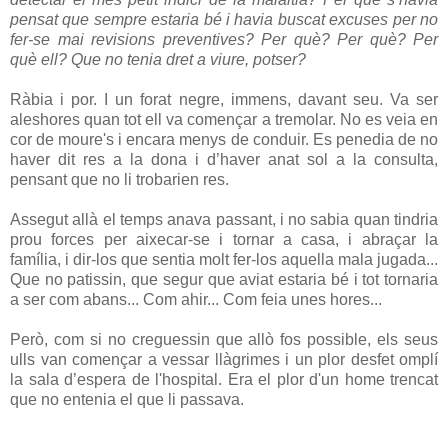
pensat que sempre estaria bé i havia buscat excuses per no
fer-se mai revisions preventives? Per què? Per què? Per
què ell? Que no tenia dret a viure, potser?
Ràbia i por. I un forat negre, immens, davant seu. Va ser
aleshores quan tot ell va començar a tremolar. No es veia en
cor de moure's i encara menys de conduir. Es penedia de no
haver dit res a la dona i d’haver anat sol a la consulta,
pensant que no li trobarien res.
Assegut allà el temps anava passant, i no sabia quan tindria
prou forces per aixecar-se i tornar a casa, i abraçar la
família, i dir-los que sentia molt fer-los aquella mala jugada...
Que no patissin, que segur que aviat estaria bé i tot tornaria
a ser com abans... Com ahir... Com feia unes hores...
Però, com si no creguessin que allò fos possible, els seus
ulls van començar a vessar llàgrimes i un plor desfet omplí
la sala d’espera de l'hospital. Era el plor d'un home trencat
que no entenia el que li passava.