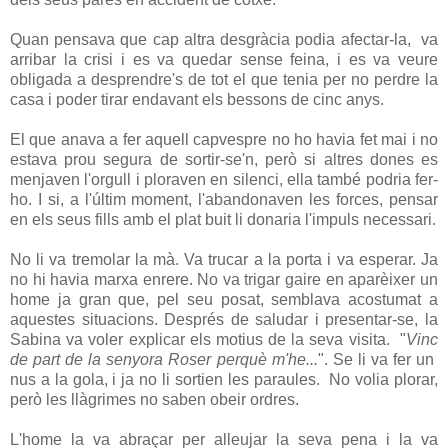
Quan pensava que cap altra desgràcia podia afectar-la, va
arribar la crisi i es va quedar sense feina, i es va veure
obligada a desprendre's de tot el que tenia per no perdre la
casa i poder tirar endavant els bessons de cinc anys.
El que anava a fer aquell capvespre no ho havia fet mai i no
estava prou segura de sortir-se'n, però si altres dones es
menjaven l'orgull i ploraven en silenci, ella també podria fer-
ho. I si, a l'últim moment, l'abandonaven les forces, pensar
en els seus fills amb el plat buit li donaria l'impuls necessari.
No li va tremolar la mà. Va trucar a la porta i va esperar. Ja
no hi havia marxa enrere. No va trigar gaire en aparèixer un
home ja gran que, pel seu posat, semblava acostumat a
aquestes situacions. Després de saludar i presentar-se, la
Sabina va voler explicar els motius de la seva visita. "
Vinc
de part de la senyora Roser perquè m'he...
". Se li va fer un
nus a la gola, i ja no li sortien les paraules. No volia plorar,
però les llàgrimes no saben obeir ordres.
L'home la va abraçar per alleujar la seva pena i la va