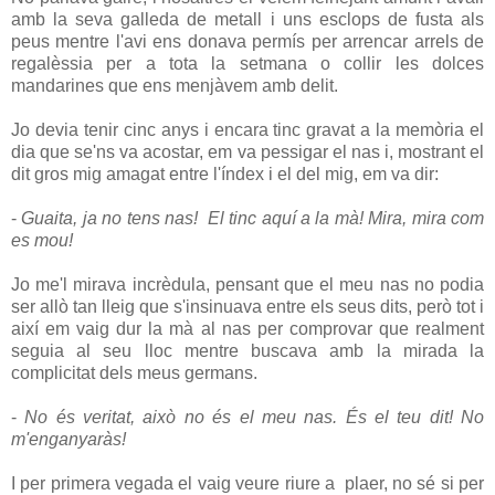
amb la seva galleda de metall i uns esclops de fusta als
peus mentre l'avi ens donava permís per arrencar arrels de
regalèssia per a tota la setmana o collir les dolces
mandarines que ens menjàvem amb delit.
Jo devia tenir cinc anys i encara tinc gravat a la memòria el
dia que se'ns va acostar, em va pessigar el nas i, mostrant el
dit gros mig amagat entre l'índex i el del mig, em va dir:
-
Guaita, ja no tens nas! El tinc aquí a la mà! Mira, mira com
es mou!
Jo me'l mirava incrèdula, pensant que el meu nas no podia
ser allò tan lleig que s'insinuava entre els seus dits, però tot i
així em vaig dur la mà al nas per comprovar que realment
seguia al seu lloc mentre buscava amb la mirada la
complicitat dels meus germans.
-
No és veritat, això no és el meu nas. És el teu dit! No
m'enganyaràs!
I per primera vegada el vaig veure riure a plaer, no sé si per