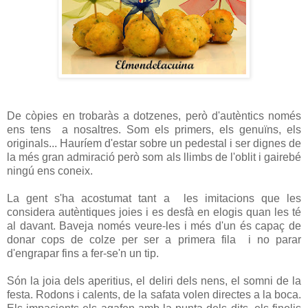
De còpies en trobaràs a dotzenes, però d'autèntics només
ens tens a nosaltres. Som els primers, els genuïns, els
originals... Hauríem d'estar sobre un pedestal i ser dignes de
la més gran admiració però som als llimbs de l'oblit i gairebé
ningú ens coneix.
La gent s'ha acostumat tant a les imitacions que les
considera autèntiques joies i es desfà en elogis quan les té
al davant. Baveja només veure-les i més d'un és capaç de
donar cops de colze per ser a primera fila i no parar
d'engrapar fins a fer-se'n un tip.
Són la joia dels aperitius, el deliri dels nens, el somni de la
festa. Rodons i calents, de la safata volen directes a la boca.