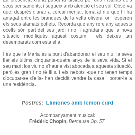
seus pensaments, i segueix amb atenció el seu vol. Observa
que, després d'anar a cercar menjar, torna al niu que hi ha
amagat entre les branques de la vella olivera, on l'esperen
els seus afamats pollets. Recorda que any rere any aquests
ocells són part del seu jardí i no li agradaria que la nova
situació modifiqués aquest costum i els deixés tan
desemparats com està ella.
I és que la Maria és a punt d'abandonar el seu niu, la seva
llar els últims cinquanta-quatre anys de la seva vida. Si el
seu marit fos viu no s'hauria vist abocada a aquesta situació,
però és gran i no té fills, i els nebots -que no tenen temps
d'ocupar-se d'ella- han decidit vendre la casa i portar-la a
una residència.
Postres:
Llimones amb lemon curd
Acompanyament musical:
Frédéric Chopin,
Berceuse Op. 57