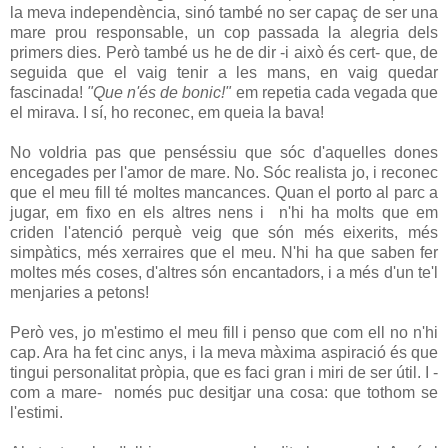
la meva independència, sinó també no ser capaç de ser una
mare prou responsable, un cop passada la alegria dels
primers dies. Però també us he de dir -i això és cert- que, de
seguida que el vaig tenir a les mans, en vaig quedar
fascinada!
"Que n'és de bonic!"
em repetia cada vegada que
el mirava. I sí, ho reconec, em queia la bava!
No voldria pas que penséssiu que sóc d'aquelles dones
encegades per l'amor de mare. No. Sóc realista jo, i reconec
que el meu fill té moltes mancances. Quan el porto al parc a
jugar, em fixo en els altres nens i n'hi ha molts que em
criden l'atenció perquè veig que són més eixerits, més
simpàtics, més xerraires que el meu. N'hi ha que saben fer
moltes més coses, d'altres són encantadors, i a més d'un te'l
menjaries a petons!
Però ves, jo m'estimo el meu fill i penso que com ell no n'hi
cap. Ara ha fet cinc anys, i la meva màxima aspiració és que
tingui personalitat pròpia, que es faci gran i miri de ser útil. I -
com a mare- només puc desitjar una cosa: que tothom se
l'estimi.