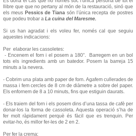
Es dóna el cas que no només sóc l'única persona de tot el
llibre que que no pertany al món de la restauració, sinó que
els meus
Pessics de Tiana
són l'única recepta de postres
que podeu trobar a
La cuina del Maresme.
Si us han agradat i els voleu fer, només cal que seguiu
aquestes indicacions:
Per elaborar les cassoletes:
- Encenem el forn i el posem a 180°. Barregem en un bol
tots els ingredients amb un batedor. Posem la barreja 15
minuts a la nevera.
- Cobrim una plata amb paper de forn. Agafem cullerades de
massa i fem cercles de 8 cm de diàmetre a sobre del paper.
Els enfornem de 8 a 10 minuts, fins que estiguin daurats.
- Els traiem del forn i els posem dins d’una tassa de cafè per
donar-los la forma de cassoleta. Aquesta operació s’ha de
fer molt ràpidament perquè és fàcil que es trenquin. Per
evitar-ho, és millor fer-les de 2 en 2.
Per fer la crema: