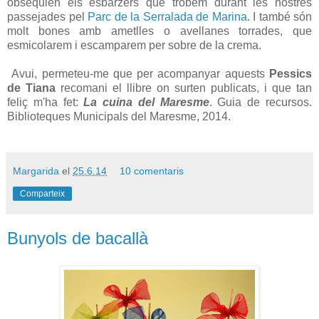
obsequien els esbarzers que trobem durant les nostres
passejades pel
Parc de la Serralada de Marina
. I també són
molt bones amb ametlles o avellanes torrades, que
esmicolarem i escamparem per sobre de la crema.
Avui, permeteu-me que per acompanyar aquests
Pessics
de Tiana
recomani el llibre on surten publicats, i que tan
feliç m'ha fet:
La cuina del Maresme
. Guia de recursos.
Biblioteques Municipals del Maresme, 2014.
Margarida
el
25.6.14
10 comentaris
Comparteix
Bunyols de bacallà