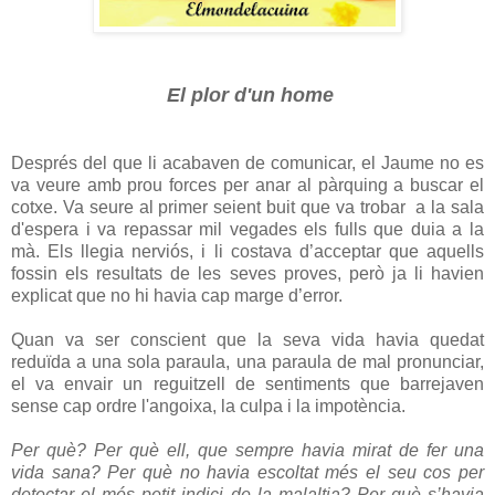
El plor d'un home
Després del que li acabaven de comunicar, el Jaume no es
va veure amb prou forces per anar al pàrquing a buscar el
cotxe. Va seure al primer seient buit que va trobar a la sala
d'espera i va repassar mil vegades els fulls que duia a la
mà. Els llegia nerviós, i li costava d’acceptar que aquells
fossin els resultats de les seves proves, però ja li havien
explicat que no hi havia cap marge d’error.
Quan va ser conscient que la seva vida havia quedat
reduïda a una sola paraula, una paraula de mal pronunciar,
el va envair un reguitzell de sentiments que barrejaven
sense cap ordre l'angoixa, la culpa i la impotència.
Per què? Per què ell, que sempre havia mirat de fer una
vida sana? Per què no havia escoltat més el seu cos per
detectar el més petit indici de la malaltia? Per què s’havia