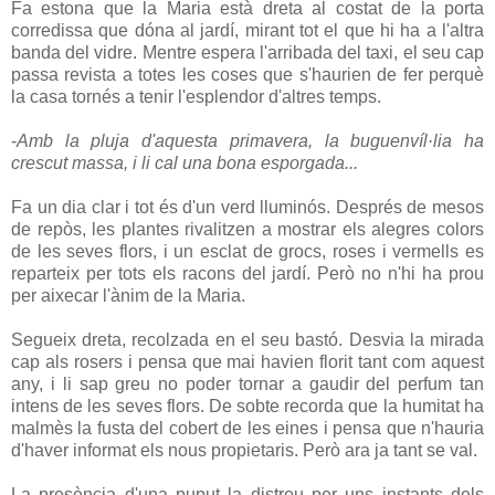
Fa estona que la Maria està dreta al costat de la porta
corredissa que dóna al jardí, mirant tot el que hi ha a l'altra
banda del vidre. Mentre espera l'arribada del taxi, el seu cap
passa revista a totes les coses que s'haurien de fer perquè
la casa tornés a tenir l'esplendor d'altres temps.
-
Amb la pluja d'aquesta primavera, la buguenvíl·lia ha
crescut massa, i li cal una bona esporgada...
Fa un dia clar i tot és d'un verd lluminós. Després de mesos
de repòs, les plantes rivalitzen a mostrar els alegres colors
de les seves flors, i un esclat de grocs, roses i vermells es
reparteix per tots els racons del jardí. Però no n'hi ha prou
per aixecar l'ànim de la Maria.
Segueix dreta, recolzada en el seu bastó. Desvia la mirada
cap als rosers i pensa que mai havien florit tant com aquest
any, i li sap greu no poder tornar a gaudir del perfum tan
intens de les seves flors. De sobte recorda que la humitat ha
malmès la fusta del cobert de les eines i pensa que n'hauria
d'haver informat els nous propietaris. Però ara ja tant se val.
La presència d'una puput la distreu per uns instants dels