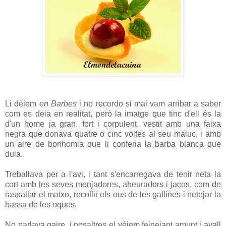
Li dèiem
en Barbes
i no recordo si mai vam arribar a saber
com es deia en realitat, però la imatge que tinc d'ell és la
d'un home ja gran, fort i corpulent, vestit amb una faixa
negra que donava quatre o cinc voltes al seu maluc, i amb
un aire de bonhomia que li conferia la barba blanca que
duia.
Treballava per a l'avi, i tant s'encarregava de tenir neta la
cort amb les seves menjadores, abeuradors i jaços, com de
raspallar el matxo, recollir els ous de les gallines i netejar la
bassa de les oques.
No parlava gaire, i nosaltres el vèiem feinejant amunt i avall