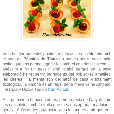
Vaig batejar aquestes postres refrescants i de color viu amb
el nom de
Pessics de Tiana
no només per la seva mida
petita, que ens permet agafar-les amb el cap dels dits com si
anéssim a fer un pessic, sinó també perquè en la seva
elaboració he fet servir ingredients del poble: les ametlles,
les cireres i la menta són del jardí de casa -i totalment
ecològics-, la llimona és un regal de la meva veïna Amparo,
i el
Cuvée Dessert
és de
Can Parxet.
A la primavera hi poso cireres, però la resta de l’any decoro
les cassoletes amb la fruita que més ens agrada: maduixes,
gerds... A l’estiu les guarneixo amb les móres amb què ens