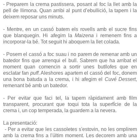
- Preparem la crema pastissera, posant al foc la llet amb la
pell de llimona. Quan arribi al punt d’ebullició, la tapem i la
deixem reposar uns minuts.
- Mentre, en un cassó batem els rovells amb el sucre fins
que blanquegin. Hi afegim la
Maizena
i remenem fins a
incorporar-la bé. Tot seguit hi aboquem la llet colada.
- Posem el cassó a foc suau i no parem de remenar amb un
batedor fins que arrenqui el bull. Sabrem que ha arribat el
moment quan comencin a sortir unes butllofes que en
esclatar fan
puff
. Aleshores apartem el cassó del foc, donem
una bona batuda a la crema, i hi afegim el
Cuvé Dessert
,
remenant bé amb un batedor.
- Per evitar que faci tel, la tapem ràpidament amb film
transparent, procurant que toqui tota la superfície de la
crema i, un cop temperada, la guardem a la nevera.
La presentació:
- Per a evitar que les cassoletes s'estovin, no les omplirem
amb la crema fins a l'últim moment. Les decorem amb una