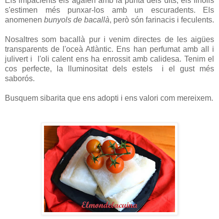
Els impacients els agafen amb la punta dels dits, els finolis
s'estimen més punxar-los amb un escuradents. Els
anomenen
bunyols de bacallà
, però són farinacis i feculents.
Nosaltres som bacallà pur i venim directes de les aigües
transparents de l'oceà Atlàntic. Ens han perfumat amb all i
julivert i l'oli calent ens ha enrossit amb calidesa. Tenim el
cos perfecte, la lluminositat dels estels i el gust més
saborós.
Busquem sibarita que ens adopti i ens valori com mereixem.