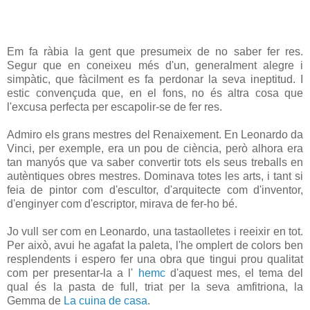
Em fa ràbia la gent que presumeix de no saber fer res.
Segur que en coneixeu més d'un, generalment alegre i
simpàtic, que fàcilment es fa perdonar la seva ineptitud. I
estic convençuda que, en el fons, no és altra cosa que
l'excusa perfecta per escapolir-se de fer res.
Admiro els grans mestres del Renaixement. En Leonardo da
Vinci, per exemple, era un pou de ciència, però alhora era
tan manyós que va saber convertir tots els seus treballs en
autèntiques obres mestres. Dominava totes les arts, i tant si
feia de pintor com d'escultor, d'arquitecte com d'inventor,
d'enginyer com d'escriptor, mirava de fer-ho bé.
Jo vull ser com en Leonardo, una tastaolletes i reeixir en tot.
Per això, avui he agafat la paleta, l'he omplert de colors ben
resplendents i espero fer una obra que tingui prou qualitat
com per presentar-la a l'
hemc
d'aquest mes, el tema del
qual és la pasta de full, triat per la seva amfitriona, la
Gemma de
La cuina de casa
.