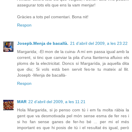
assegurar tots els que ens la vam menjar!
Gràcies a tots pel comentari. Bona nit!
Respon
Josepb.Menja de bacallà.
21 d’abril del 2009, a les 23:22
Margarida; -El mon de la cuina- A mí em passa igual amb la
corrent, si tinc que canviar la pila d'una llanterna afluixo els
ploms de la electricitat. Doncs sí Margarída, ja aquella dita
que diu; Si vols està ben servit fes-te tu mateix al llit.
Josepb -Menja de bacallà-
Respon
MAR
22 d’abril del 2009, a les 11:21
Hola Margarida, si jo penso com tú i em fa molta ràbia la
gent que va desmotivada pel món sense esma de fer res i
si ho fan sense ganes de fer-ho bé ... per mi el més
important es que hi posis de tú i el resultat és igual, però