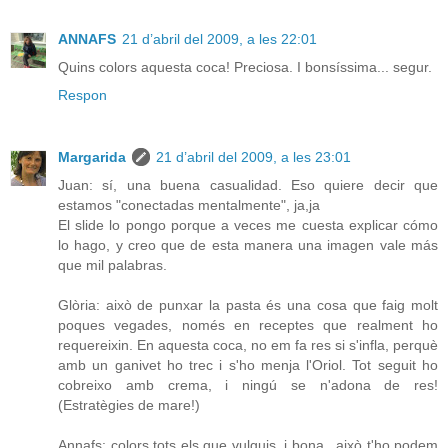
ANNAFS
21 d’abril del 2009, a les 22:01
Quins colors aquesta coca! Preciosa. I bonsíssima... segur.
Respon
Margarida
21 d’abril del 2009, a les 23:01
Juan: sí, una buena casualidad. Eso quiere decir que
estamos "conectadas mentalmente", ja,ja
El slide lo pongo porque a veces me cuesta explicar cómo
lo hago, y creo que de esta manera una imagen vale más
que mil palabras.
Glòria: això de punxar la pasta és una cosa que faig molt
poques vegades, només en receptes que realment ho
requereixin. En aquesta coca, no em fa res si s'infla, perquè
amb un ganivet ho trec i s'ho menja l'Oriol. Tot seguit ho
cobreixo amb crema, i ningú se n'adona de res!
(Estratègies de mare!)
Annafs: colors tots els que vulguis, i bona.. això t'ho podem