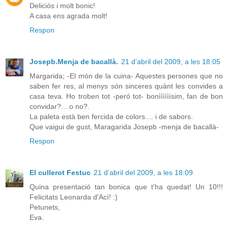
Deliciós i molt bonic!
A casa ens agrada molt!
Respon
Josepb.Menja de bacallà.
21 d’abril del 2009, a les 18:05
Margarida; -El món de la cuina- Aquestes persones que no
saben fer res, al menys són sinceres quànt les convides a
casa teva. Ho troben tot -peró tot- bonììììììsim, fan de bon
convidar?... o no?.
La paleta està ben fercida de colors.... i de sabors.
Que vaigui de gust, Maragarida Josepb -menja de bacallà-
Respon
El cullerot Festuc
21 d’abril del 2009, a les 18:09
Quina presentació tan bonica que t'ha quedat! Un 10!!!
Felicitats Leonarda d'Ací! :)
Petunets,
Eva.