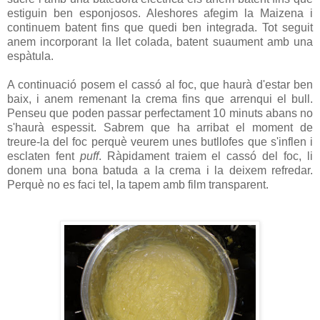
estiguin ben esponjosos. Aleshores afegim la Maizena i
continuem batent fins que quedi ben integrada. Tot seguit
anem incorporant la llet colada, batent suaument amb una
espàtula.
A continuació posem el cassó al foc, que haurà d'estar ben
baix, i anem remenant la crema fins que arrenqui el bull.
Penseu que poden passar perfectament 10 minuts abans no
s'haurà espessit. Sabrem que ha arribat el moment de
treure-la del foc perquè veurem unes butllofes que s'inflen i
esclaten fent
puff
. Ràpidament traiem el cassó del foc, li
donem una bona batuda a la crema i la deixem refredar.
Perquè no es faci tel, la tapem amb film transparent.