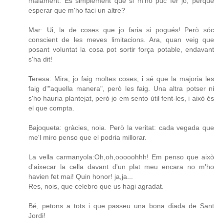
malament. És simplement que si m'ho puc fer jo, perquè
esperar que m'ho faci un altre?
Mar: Ui, la de coses que jo faria si pogués! Però sóc
conscient de les meves limitacions. Ara, quan veig que
posant voluntat la cosa pot sortir força potable, endavant
s'ha dit!
Teresa: Mira, jo faig moltes coses, i sé que la majoria les
faig d'"aquella manera", però les faig. Una altra potser ni
s'ho hauria plantejat, però jo em sento útil fent-les, i això és
el que compta.
Bajoqueta: gràcies, noia. Però la veritat: cada vegada que
me'l miro penso que el podria millorar.
La vella carmanyola:Oh,oh,ooooohhh! Em penso que això
d'aixecar la cella davant d'un plat meu encara no m'ho
havien fet mai! Quin honor! ja,ja...
Res, nois, que celebro que us hagi agradat.
Bé, petons a tots i que passeu una bona diada de Sant
Jordi!