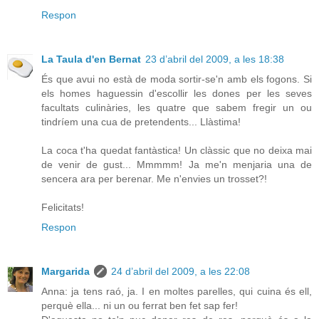
Respon
La Taula d'en Bernat
23 d’abril del 2009, a les 18:38
És que avui no està de moda sortir-se'n amb els fogons. Si
els homes haguessin d'escollir les dones per les seves
facultats culinàries, les quatre que sabem fregir un ou
tindríem una cua de pretendents... Llàstima!
La coca t'ha quedat fantàstica! Un clàssic que no deixa mai
de venir de gust... Mmmmm! Ja me'n menjaria una de
sencera ara per berenar. Me n'envies un trosset?!
Felicitats!
Respon
Margarida
24 d’abril del 2009, a les 22:08
Anna: ja tens raó, ja. I en moltes parelles, qui cuina és ell,
perquè ella... ni un ou ferrat ben fet sap fer!