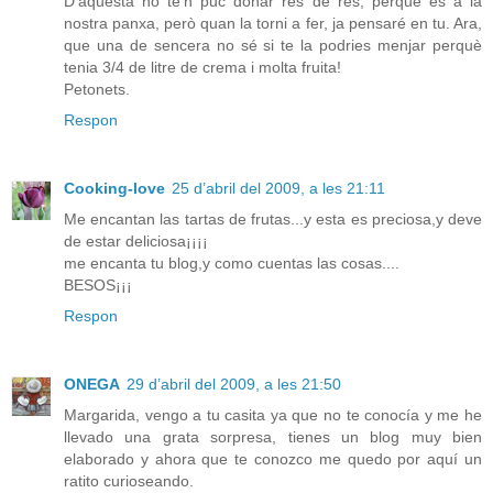
D'aquesta no te'n puc donar res de res, perquè és a la
nostra panxa, però quan la torni a fer, ja pensaré en tu. Ara,
que una de sencera no sé si te la podries menjar perquè
tenia 3/4 de litre de crema i molta fruita!
Petonets.
Respon
Cooking-love
25 d’abril del 2009, a les 21:11
Me encantan las tartas de frutas...y esta es preciosa,y deve
de estar deliciosa¡¡¡¡
me encanta tu blog,y como cuentas las cosas....
BESOS¡¡¡
Respon
ONEGA
29 d’abril del 2009, a les 21:50
Margarida, vengo a tu casita ya que no te conocía y me he
llevado una grata sorpresa, tienes un blog muy bien
elaborado y ahora que te conozco me quedo por aquí un
ratito curioseando.