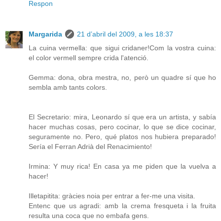
Respon
Margarida
21 d’abril del 2009, a les 18:37
La cuina vermella: que sigui cridaner!Com la vostra cuina:
el color vermell sempre crida l'atenció.
Gemma: dona, obra mestra, no, però un quadre sí que ho
sembla amb tants colors.
El Secretario: mira, Leonardo sí que era un artista, y sabía
hacer muchas cosas, pero cocinar, lo que se dice cocinar,
seguramente no. Pero, qué platos nos hubiera preparado!
Sería el Ferran Adrià del Renacimiento!
Irmina: Y muy rica! En casa ya me piden que la vuelva a
hacer!
Illetapitita: gràcies noia per entrar a fer-me una visita.
Entenc que us agradi: amb la crema fresqueta i la fruita
resulta una coca que no embafa gens.