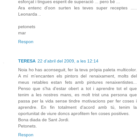
esforçat i tingues esperit de superació ... pero bé ...
Ara entenc d'oon surten les teves super receptes .....
Leonarda ..
petonets
mar
Respon
TERESA
22 d’abril del 2009, a les 12:14
Noia ho has aconseguit, fer la teva pròpia paleta multicolor.
A mí m'encanten els pintors del renaixament, molts del
meus retables estan fets amb pintures renaixentistes...
Penso que s'ha d'estar obert a tot i aprendre tot el que
tenim a les nostres mans, es molt trist una persona que
passa per la vida sense tindre motivacions per fer coses i
aprendre. En fin totalment d'acord amb tú, tenim la
oportunitat de viure doncs aprofitem fen coses positives.
Bona diada de Sant Jordi.
Petonets.
Respon