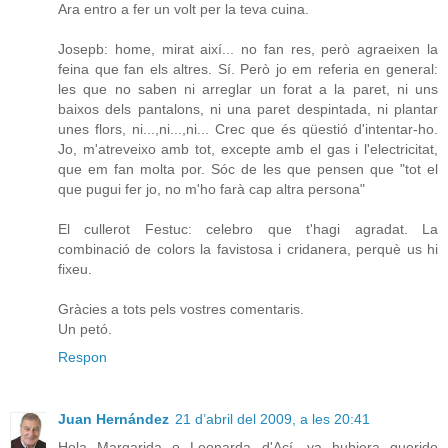
Ara entro a fer un volt per la teva cuina.
Josepb: home, mirat així... no fan res, però agraeixen la
feina que fan els altres. Sí. Però jo em referia en general:
les que no saben ni arreglar un forat a la paret, ni uns
baixos dels pantalons, ni una paret despintada, ni plantar
unes flors, ni...,ni...,ni... Crec que és qüestió d'intentar-ho.
Jo, m'atreveixo amb tot, excepte amb el gas i l'electricitat,
que em fan molta por. Sóc de les que pensen que "tot el
que pugui fer jo, no m'ho farà cap altra persona"
El cullerot Festuc: celebro que t'hagi agradat. La
combinació de colors la favistosa i cridanera, perquè us hi
fixeu.
Gràcies a tots pels vostres comentaris.
Un petó.
Respon
Juan Hernández
21 d’abril del 2009, a les 20:41
Hola Margarida o Leonarda d'Ací, ya hubiera querido