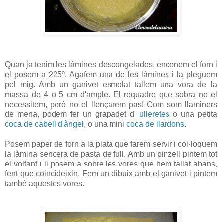
Quan ja tenim les làmines descongelades, encenem el forn i
el posem a 225º. Agafem una de les làmines i la pleguem
pel mig. Amb un ganivet esmolat tallem una vora de la
massa de 4 o 5 cm d'ample. El requadre que sobra no el
necessitem, però no el llençarem pas! Com som llaminers
de mena, podem fer un grapadet d'
ulleretes
o una petita
coca de cabell d'àngel
, o una mini
coca de llardons
.
Posem paper de forn a la plata que farem servir i col·loquem
la làmina sencera de pasta de full. Amb un pinzell pintem tot
el voltant i li posem a sobre les vores que hem tallat abans,
fent que coincideixin. Fem un dibuix amb el ganivet i pintem
també aquestes vores.