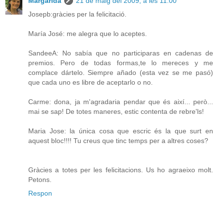
Margarida
21 de maig del 2009, a les 11:00
Josepb:gràcies per la felicitació.
María José: me alegra que lo aceptes.
SandeeA: No sabía que no participaras en cadenas de
premios. Pero de todas formas,te lo mereces y me
complace dártelo. Siempre añado (esta vez se me pasó)
que cada uno es libre de aceptarlo o no.
Carme: dona, ja m'agradaria pendar que és així... però...
mai se sap! De totes maneres, estic contenta de rebre'ls!
Maria Jose: la única cosa que escric és la que surt en
aquest bloc!!!! Tu creus que tinc temps per a altres coses?
Gràcies a totes per les felicitacions. Us ho agraeixo molt.
Petons.
Respon