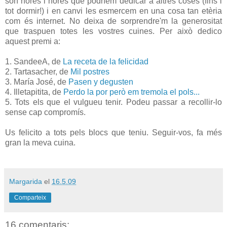
són hores i hores que podríem dedicar a altres coses (fins i
tot dormir!) i en canvi les esmercem en una cosa tan etèria
com és internet. No deixa de sorprendre'm la generositat
que traspuen totes les vostres cuines. Per això dedico
aquest premi a:
1. SandeeA, de
La receta de la felicidad
2. Tartasacher, de
Mil postres
3. María José, de
Pasen y degusten
4. Illetapitita, de
Perdo la por però em tremola el pols...
5. Tots els que el vulgueu tenir. Podeu passar a recollir-lo
sense cap compromís.
Us felicito a tots pels blocs que teniu. Seguir-vos, fa més
gran la meva cuina.
Margarida
el
16.5.09
Comparteix
16 comentaris: