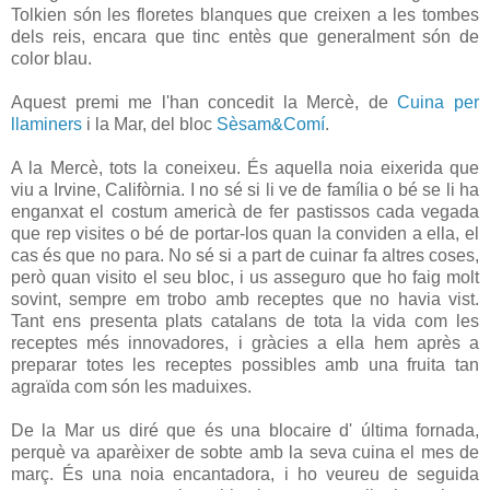
Tolkien són les floretes blanques que creixen a les tombes
dels reis, encara que tinc entès que generalment són de
color blau.
Aquest premi me l'han concedit la Mercè, de
Cuina per
llaminers
i la Mar, del bloc
Sèsam&Comí
.
A la Mercè, tots la coneixeu. És aquella noia eixerida que
viu a Irvine, Califòrnia. I no sé si li ve de família o bé se li ha
enganxat el costum americà de fer pastissos cada vegada
que rep visites o bé de portar-los quan la conviden a ella, el
cas és que no para. No sé si a part de cuinar fa altres coses,
però quan visito el seu bloc, i us asseguro que ho faig molt
sovint, sempre em trobo amb receptes que no havia vist.
Tant ens presenta plats catalans de tota la vida com les
receptes més innovadores, i gràcies a ella hem après a
preparar totes les receptes possibles amb una fruita tan
agraïda com són les maduixes.
De la Mar us diré que és una blocaire d' última fornada,
perquè va aparèixer de sobte amb la seva cuina el mes de
març. És una noia encantadora, i ho veureu de seguida