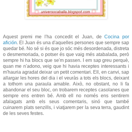
Aquest premi me l'ha concedit el Juan, de
Cocina por
afición
. El Juan és una d'aquelles persones que sempre sap
quedar bé. No sé si és que jo sóc més desordenada, distreta
o desmemoriada, o potser és que vaig més atabalada, però
sempre hi ha blocs que se'm passen. I em sap greu perquè,
quan me n'adono, veig que hi havia receptes interessants i
m'hauria agradat deixar un petit comentari. Ell, en canvi, sap
allargar les hores del dia i el veuràs a tots els blocs, deixant
a tothom una paraula amable. Això, no obstant, no li fa
abandonar el seu bloc, on trobarem receptes casolanes que
sempre ens entren bé. Amb ell no només ens sentirem
afalagats amb els seus comentaris, sinó que també
cuinarem plats senzills, i viatjarem per la seva terra, gaudint
de les seves festes.