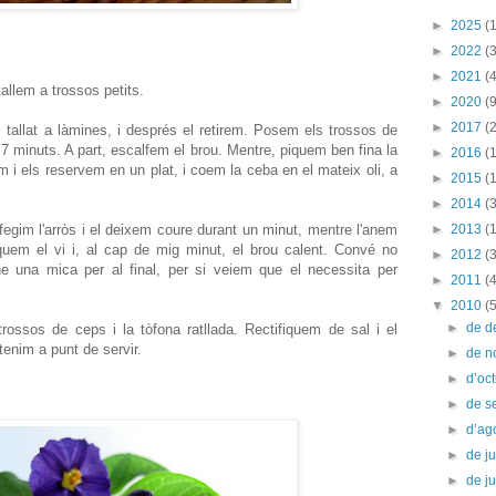
►
2025
(1
►
2022
(3
►
2021
(4
allem a trossos petits.
►
2020
(9
►
2017
(2
l tallat a làmines, i després el retirem. Posem els trossos de
 7 minuts. A part, escalfem el brou. Mentre, piquem ben fina la
►
2016
(
m i els reservem en un plat, i coem la ceba en el mateix oli, a
►
2015
(
►
2014
(
fegim l'arròs i el deixem coure durant un minut, mentre l'anem
►
2013
(
em el vi i, al cap de mig minut, el brou calent. Convé no
►
2012
(
ne una mica per al final, per si veiem que el necessita per
►
2011
(
▼
2010
(
►
de 
rossos de ceps i la tòfona ratllada. Rectifiquem de sal i el
tenim a punt de servir.
►
de 
►
d’oc
►
de s
►
d’ag
►
de ju
►
de j