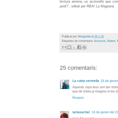
lectura amena, us aconsello que cons
jardí?
, editat per RBA/ La Magrana.
Publicat per
Margarida
el
16.1.10
Etiquetes de comentaris:
Arrossos
,
Bolets
,
25 comentaris:
La cuina vermella
16 de gener
Aquests ceps teus son tan molsu
que dir d'ella ja imagino el toc d
Respon
tartasacher
16 de gener del 20