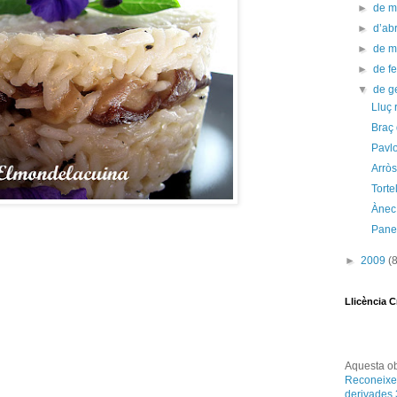
►
de 
►
d’abr
►
de 
►
de f
▼
de g
Lluç 
Braç 
Pavl
Arrò
Torte
Ànec
Pane
►
2009
(
Llicència 
Aquesta
o
Reconeixe
derivades