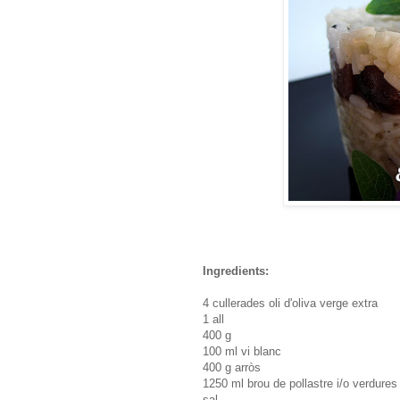
Ingredients:
4 cullerades oli d'oliva verge extra
1 all
400 g
100 ml vi blanc
400 g arròs
1250 ml brou de pollastre i/o verdures
sal