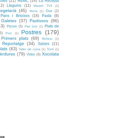
rufes
(21)
HEMC
(14)
La Recepta
12)
Llegums
(11)
Marató TV3
(1)
egetarià
(45)
Ous
(2)
Mona
(1)
Pans i Brioixos
(16)
Pasta
(8)
 Galetes
(37)
Pastissos
(86)
43)
Plats de
Pizzes
(5)
Plat únic
(1)
Postres
(179)
5)
Porc
(1)
Primers plats
(69)
Refresc
(1)
Reportatge
(34)
Salses
(21)
lats
(63)
Taller de cuina
(1)
Torró
(1)
erdures
(79)
Xocolata
Vídeo
(6)
log