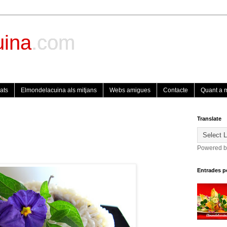
uina
.com
ats
Elmondelacuina als mitjans
Webs amigues
Contacte
Quant a 
Translate
Powered 
Entrades p