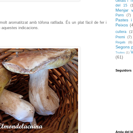
Gelats i T
del 15
(
Menjar v
Pans
(7)
Pastes i
olt aromatitzat amb tòfona ratllada. És un plat fàcil de fer i
Peixos
(
iu aquestes indicacions.
cullera
(1
Premi
(7)
Regals
(6)
Segons p
V
Truites
(1)
(61)
Seguidors
Arxiu del b