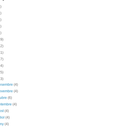
)
)
)
)
)
19)
12)
31)
17)
34)
45)
53)
desembre
(4)
novembre
(4)
tubre
(6)
etembre
(4)
ost
(4)
liol
(4)
uny
(4)