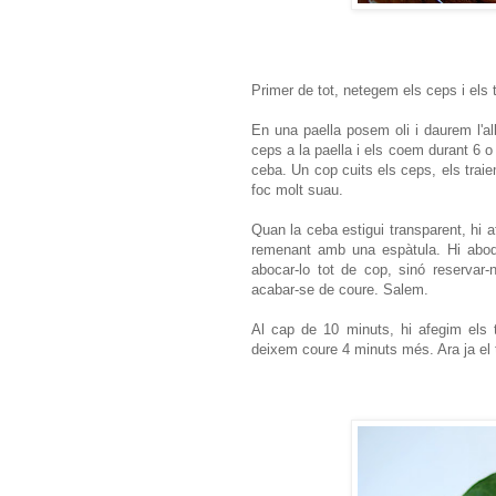
Primer de tot, netegem els ceps i els t
En una paella posem oli i daurem l'al
ceps a la paella i els coem durant 6 o
ceba. Un cop cuits els ceps, els traie
foc molt suau.
Quan la ceba estigui transparent, hi a
remenant amb una espàtula. Hi aboqu
abocar-lo tot de cop, sinó reservar-
acabar-se de coure. Salem.
Al cap de 10 minuts, hi afegim els t
deixem coure 4 minuts més. Ara ja el 