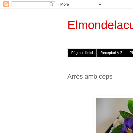
Elmondelac
Pàgina d'inici
Receptari A-Z
Pl
Arròs amb ceps