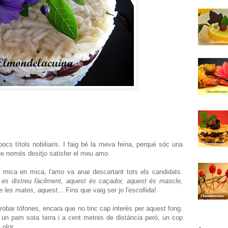
cs títols nobiliaris. I faig bé la meva feina, perquè sóc una
que només desitjo satisfer el meu amo.
 mica en mica, l'amo va anar descartant tots els candidats.
 es distreu fàcilment, aquest és caçador, aquest és mascle,
 les mates, aquest...
Fins que vaig ser jo l'escollida!
 trobar tòfones, encara que no tinc cap interès per aquest fong.
un pam sota terra i a cent metres de distància però, un cop
 olor.