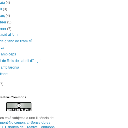
maig
(4)
il
(3)
març
(4)
ebrer
(5)
ener
(7)
ràpid al forn
de gitano de tiramisú
ova
s amb ceps
ll de Reis de cabell d'àngel
 amb taronja
ttone
87)
Creative Commons
bra
està subjecta a una llicència de
ment-No comercial-Sense obres
 3.0 Espanya de Creative Commons