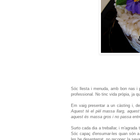
Sóc llesta i menuda, amb bon nas i po
professional. No tinc vida pròpia, ja 
Em vaig presentar a un càsting i, de
Aquest té el pèl massa llarg, aquest
aquest és massa gros i no passa entre
Surto cada dia a treballar, i m'agrada
Sóc capaç d'ensumar-les quan són a 
les he desenterrat, no reconec la seva