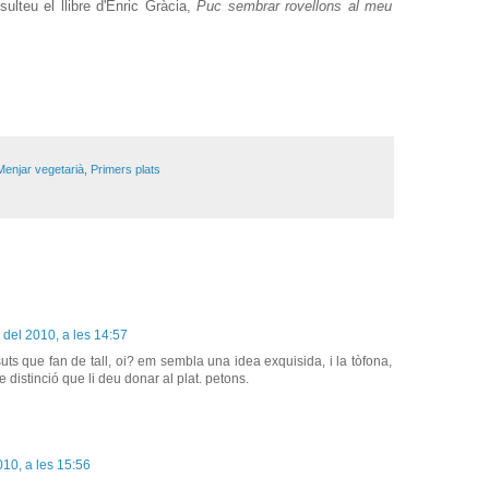
ulteu el llibre d'Enric Gràcia,
Puc sembrar rovellons al meu
Menjar vegetarià
,
Primers plats
 del 2010, a les 14:57
ts que fan de tall, oi? em sembla una idea exquisida, i la tòfona,
e distinció que li deu donar al plat. petons.
10, a les 15:56