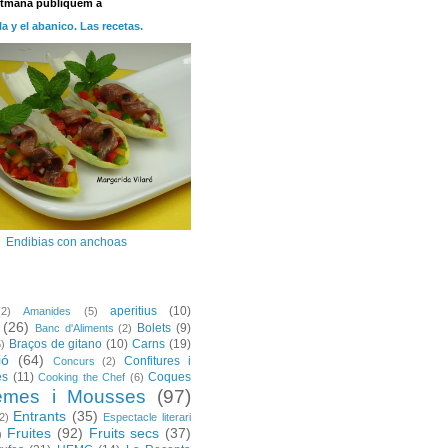
etmana publiquem a
la y el abanico. Las recetas.
Endibias con anchoas
aperitius
(10)
(2)
Amanides
(5)
(26)
Bolets
(9)
Banc d'Aliments
(2)
Braços de gitano
(10)
Carns
(19)
5)
ió
(64)
Confitures i
Concurs
(2)
es
(11)
Coques
Cooking the Chef
(6)
emes i Mousses
(97)
Entrants
(35)
2)
Espectacle literari
Fruites
(92)
Fruits secs
(37)
)