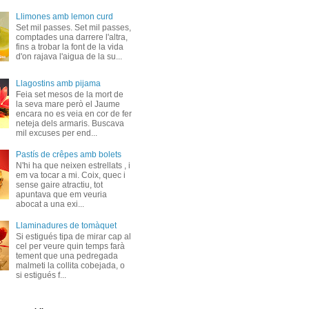
Llimones amb lemon curd
Set mil passes. Set mil passes,
comptades una darrere l'altra,
fins a trobar la font de la vida
d'on rajava l'aigua de la su...
Llagostins amb pijama
Feia set mesos de la mort de
la seva mare però el Jaume
encara no es veia en cor de fer
neteja dels armaris. Buscava
mil excuses per end...
Pastís de crêpes amb bolets
N'hi ha que neixen estrellats , i
em va tocar a mi. Coix, quec i
sense gaire atractiu, tot
apuntava que em veuria
abocat a una exi...
Llaminadures de tomàquet
Si estigués tipa de mirar cap al
cel per veure quin temps farà
tement que una pedregada
malmeti la collita cobejada, o
si estigués f...