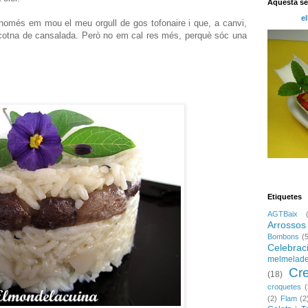
Aquesta s
el
 només em mou el meu orgull de gos tofonaire i que, a canvi,
 cotna de cansalada. Però no em cal res més, perquè sóc una
Etiquetes
AGTBaix
Arrossos
Bombons
(
Celebrac
melmelad
Cr
(18)
croquetes
(
(2)
Flam
(2