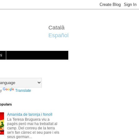
Català
Español
mi
by
Translate
opulars
Amanida de taronja i fonoll
La Teresa Bruguera viu a
pagès però mai ha treballat al
camp. Del conreu de la terra
se'n fan càrrec el seu pare i els
seus german...