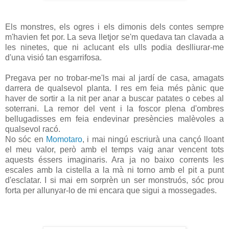
Els monstres, els ogres i els dimonis dels contes sempre
m'havien fet por. La seva lletjor se'm quedava tan clavada a
les ninetes, que ni aclucant els ulls podia deslliurar-me
d'una visió tan esgarrifosa.
Pregava per no trobar-me'ls mai al jardí de casa, amagats
darrera de qualsevol planta. I res em feia més pànic que
haver de sortir a la nit per anar a buscar patates o cebes al
soterrani. La remor del vent i la foscor plena d'ombres
bellugadisses em feia endevinar presències malèvoles a
qualsevol racó.
No sóc en
Momotaro
, i mai ningú escriurà una cançó lloant
el meu valor, però amb el temps vaig anar vencent tots
aquests éssers imaginaris. Ara ja no baixo corrents les
escales amb la cistella a la mà ni torno amb el pit a punt
d'esclatar. I si mai em sorprèn un ser monstruós, sóc prou
forta per allunyar-lo de mi encara que sigui a mossegades.