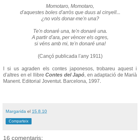
Momotaro, Momotaro,
d'aquestes boles d'arròs que duus al cinyell...
¿no vols donar-me'n una?
Te'n donaré una, te'n donaré una.
A partir d'ara, per vèncer els ogres,
si véns amb mi, te'n donaré una!
(Cançó publicada l'any 1911)
I si us agraden els contes japonesos, trobareu aquest i
d'altres en el llibre
Contes del Japó
, en adaptació de Marià
Manent. Editorial Joventut. Barcelona, 1997.
Margarida
el
15.8.10
Comparteix
16 comentaris: