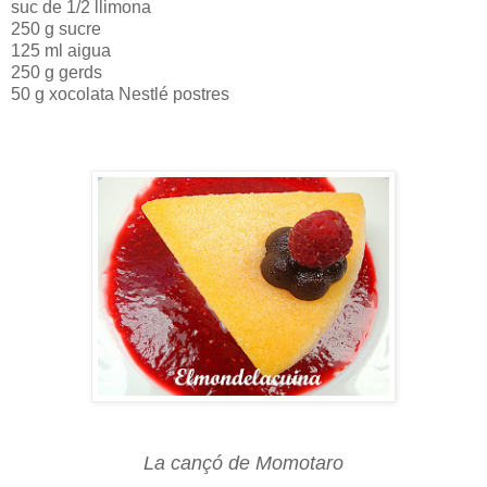
suc de 1/2 llimona
250 g sucre
125 ml aigua
250 g gerds
50 g xocolata Nestlé postres
La cançó de Momotaro