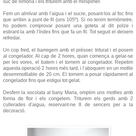
suc de llimona i els triturem amb el minipímer.
Fem un almívar amb l'aigua i el sucre, posant-los al foc fins
que arribin a punt de fil (uns 105º). Si no tenim termòmetre,
ho podem comprovar posant una goteta al dit polze i
estirant-la amb l'índex fins que fa un fil. Tot seguit el deixem
refredar.
Un cop fred, el barregem amb el préssec triturat i el posem
al congelador. Al cap de 2 hores, quan comença a gelar-se
per les vores, el batem i el tornem al congelador. Repetim
aquesta operació 2 hores més tard, i l'aboquem en un motlle
desemmotllable de 20 cm. El tornem a posar ràpidament al
congelador fins que estigui tot gelat.
Desfem la xocolata al bany Maria, omplim uns motlles amb
forma de flor i els congelem. Triturem els gerds amb 2
cullerades d'aigua, reservant-ne 8 de sencers per a la
decoració.