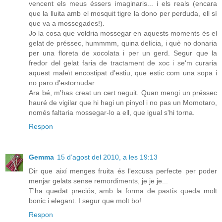
vencent els meus éssers imaginaris... i els reals (encara
que la lluita amb el mosquit tigre la dono per perduda, ell sí
que va a mossegades!).
Jo la cosa que voldria mossegar en aquests moments és el
gelat de préssec, hummmm, quina delícia, i què no donaria
per una floreta de xocolata i per un gerd. Segur que la
fredor del gelat faria de tractament de xoc i se'm curaria
aquest maleït encostipat d'estiu, que estic com una sopa i
no paro d'estornudar.
Ara bé, m'has creat un cert neguit. Quan mengi un préssec
hauré de vigilar que hi hagi un pinyol i no pas un Momotaro,
només faltaria mossegar-lo a ell, que igual s'hi torna.
Respon
Gemma
15 d’agost del 2010, a les 19:13
Dir que així menges fruita és l'excusa perfecte per poder
menjar gelats sense remordiments, je je je...
T'ha quedat preciós, amb la forma de pastís queda molt
bonic i elegant. I segur que molt bo!
Respon