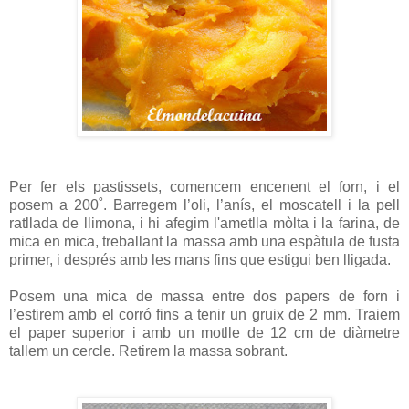
Per fer els pastissets, comencem encenent el forn, i el
posem a 200˚. Barregem l’oli, l’anís, el moscatell i la pell
ratllada de llimona, i hi afegim l'ametlla mòlta i la farina, de
mica en mica, treballant la massa amb una espàtula de fusta
primer, i després amb les mans fins que estigui ben lligada.
Posem una mica de massa entre dos papers de forn i
l’estirem amb el corró fins a tenir un gruix de 2 mm. Traiem
el paper superior i amb un motlle de 12 cm de diàmetre
tallem un cercle. Retirem la massa sobrant.