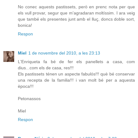
No conec aquests pastissets, però en prenc nota per que
els vull provar, segur que m'agradaran moltíssim. I ara veig
que també els presentes junt amb el lluç, doncs doble sort,
bonica!
Respon
Miel
1 de novembre del 2010, a les 23:13
L'Enriqueta fa bé de fer els panellets a casa, com
dius...com els de casa, res!!!
Els pastissets ténen un aspecte fabulós!!! què bé conservar
una recepta de la familia!!! i van molt bé per a aquesta
època!!!
Petonassos
Miel
Respon