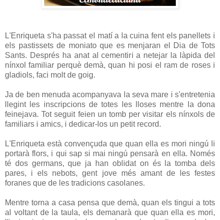
L'Enriqueta s'ha passat el matí a la cuina fent els panellets i
els pastissets de moniato que es menjaran el Dia de Tots
Sants. Després ha anat al cementiri a netejar la làpida del
nínxol familiar perquè demà, quan hi posi el ram de roses i
gladiols, faci molt de goig.
Ja de ben menuda acompanyava la seva mare i s'entretenia
llegint les inscripcions de totes les lloses mentre la dona
feinejava. Tot seguit feien un tomb per visitar els nínxols de
familiars i amics, i dedicar-los un petit record.
L'Enriqueta està convençuda que quan ella es mori ningú li
portarà flors, i qui sap si mai ningú pensarà en ella. Només
té dos germans, que ja han oblidat on és la tomba dels
pares, i els nebots, gent jove més amant de les festes
foranes que de les tradicions casolanes.
Mentre torna a casa pensa que demà, quan els tingui a tots
al voltant de la taula, els demanarà que quan ella es mori,