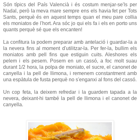
Són típics del País Valencià i és costum menjar-se'ls per
Nadal, però la meva mare sempre ens els havia fet per Tots
Sants, perquè és en aquest temps quan el meu pare collia
els moniatos de l'hort. Ara sóc jo qui els fa i els en porto uns
quants perquè sé que els encanten!
La confitura la podem preparar amb antelació i guardar-la a
la nevera fins al moment d'utilitzar-la. Per fer-la, bullim els
moniatos amb pell fins que estiguin cuits. Aleshores els
pelem i els pesem. Posem en un cassó, a foc molt suau
durant 1/2 hora, la polpa de moniato, el sucre, el canonet de
canyella i la pell de llimona, i remenem constantment amb
una espàtula de fusta perquè no s'enganxi al fons del cassó.
Un cop feta, la deixem refredar i la guardem tapada a la
nevera, deixant-hi també la pell de llimona i el canonet de
canyella.