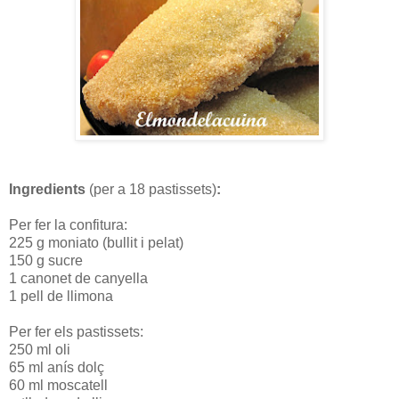
Ingredients
(per a 18 pastissets)
:
Per fer la confitura:
225 g moniato (bullit i pelat)
150 g sucre
1 canonet de canyella
1 pell de llimona
Per fer els pastissets:
250 ml oli
65 ml anís dolç
60 ml moscatell