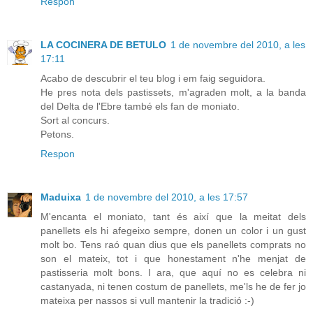
Respon
LA COCINERA DE BETULO
1 de novembre del 2010, a les
17:11
Acabo de descubrir el teu blog i em faig seguidora.
He pres nota dels pastissets, m'agraden molt, a la banda
del Delta de l'Ebre també els fan de moniato.
Sort al concurs.
Petons.
Respon
Maduixa
1 de novembre del 2010, a les 17:57
M'encanta el moniato, tant és així que la meitat dels
panellets els hi afegeixo sempre, donen un color i un gust
molt bo. Tens raó quan dius que els panellets comprats no
son el mateix, tot i que honestament n'he menjat de
pastisseria molt bons. I ara, que aquí no es celebra ni
castanyada, ni tenen costum de panellets, me'ls he de fer jo
mateixa per nassos si vull mantenir la tradició :-)