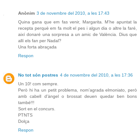
Anònim
3 de novembre del 2010, a les 17:43
Quina gana que em fas venir, Margarita. M'he apuntat la
recepta perquè em fa molt el pes i algun dia o altre la faré,
així donaré una sorpresa a un amic de València. Dius que
allí els fan per Nadal?
Una forta abraçada
Respon
No tot són postres
4 de novembre del 2010, a les 17:36
Un 10! com sempre.
Però hi ha un petit problema, nom'agrada elmoniato, però
amb cabell d'àngel o brossat deuen quedar ben bons
també!!!
Sort en el concurs.
PTNTS
Dolça
Respon