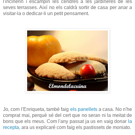
l'incinerin i escampin les cendres a les jardineres de les
seves terrasses. Així no els caldrà sortir de casa per anar a
visitar-la o dedicar-li un petit pensament.
Jo, com l'Enriqueta, també faig
els panellets
a casa. No n'he
comprat mai, perquè sé del cert que no seran ni la meitat de
bons que els meus. Com l'any passat ja us en vaig donar
la
recepta
, ara us explicaré com faig els pastissets de moniato.