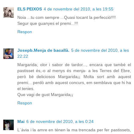
ELS PEIXOS
4 de novembre del 2010, a les 19:55
Noia ...tu com sempre ...Quasi tocant la perfecció!!!!
Segur que guanyes el premi...!!!
Respon
Josepb.Menja de bacallà.
5 de novembre del 2010, a les
22:22
Margarida; olor i sabor de tardor..., encara que també el
pastisset és,-o al menys és menja- a les Terres del Ebre,
però bé deliciosos Margarida¡¡ Molta sort amb aquest
premi... perdò amb aquest concurs, em semblava que hi ha
el tenies.
Que vagi de gust Margarida¡¡
Respon
Mai
6 de novembre del 2010, a les 0:24
L´àvia i la amre en ténen la ma trencada per fer pastissets,