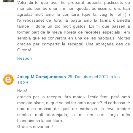
Volia dir-te que avui he preparat aquests pastissets de
moniato per berenar i m'han quedat boníssims, ens han
agradat molt amb la confitura (que la vaig fer ahir) i
l'arrebossadet de fora, la pasta amb la farina d'ametlla
també li dóna un toc molt gustós. En fi, que passen a
formar part de la meva llibreta de receptes especials i em
sembla que es convertirà en una de les habituals. Moltes
gràcies per compartir la recepta! Una abraçada des de
Girona!
Respon
Josep M Comajuncosas
29 d’octubre del 2011, a les
13:39
Hola!
gràcies per la recepta. Ara mateix l'estic fent, però amb
moniato blanc, oi que se sol fer amb aquest? el carbassa té
una mica massa de gust de carbassa...la teva imatge
sembla molt ataronjada, a mi em surt força més
blanquinosa la confitura.
Gràcies novament!