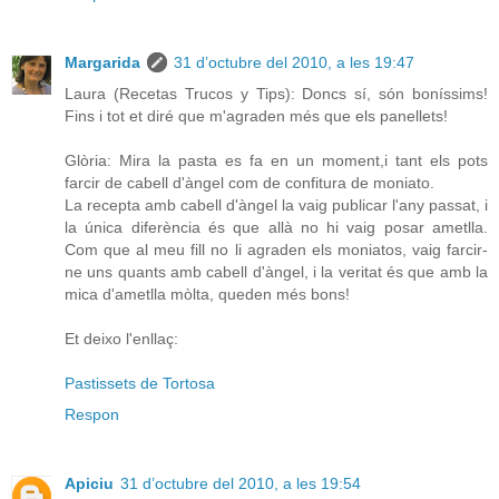
Margarida
31 d’octubre del 2010, a les 19:47
Laura (Recetas Trucos y Tips): Doncs sí, són boníssims!
Fins i tot et diré que m'agraden més que els panellets!
Glòria: Mira la pasta es fa en un moment,i tant els pots
farcir de cabell d'àngel com de confitura de moniato.
La recepta amb cabell d'àngel la vaig publicar l'any passat, i
la única diferència és que allà no hi vaig posar ametlla.
Com que al meu fill no li agraden els moniatos, vaig farcir-
ne uns quants amb cabell d'àngel, i la veritat és que amb la
mica d'ametlla mòlta, queden més bons!
Et deixo l'enllaç:
Pastissets de Tortosa
Respon
Apiciu
31 d’octubre del 2010, a les 19:54