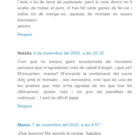
l´àvia n´és de terra de pastissets ,però jo noia doncs no li
acabo de trobar el punt, m´has fet venir ganes de fer-ne i
sobre tot de menjar-ne, aquests de moniato es veuen
boníssims.
petons
Respon
Natàlia
6 de novembre del 2010, a les 16:18
Com que no estava gaire acostumada als moniatos
pensava que m'agradarien més de cabell d'àngel, i què va!!
M'encanten, mama!! M'encanta la combinació del sucre
dolç amb el moniato... són boníssims, crec que és una de
les postres que més m'ha agradat de les que has fet
últimament, potser més i tot que els panellets de
codonyat... I això és difícil! jejeje
Respon
Marus
7 de novembre del 2010, a les 8:57
¡Que buenos! Me apunto la receta. Saludos