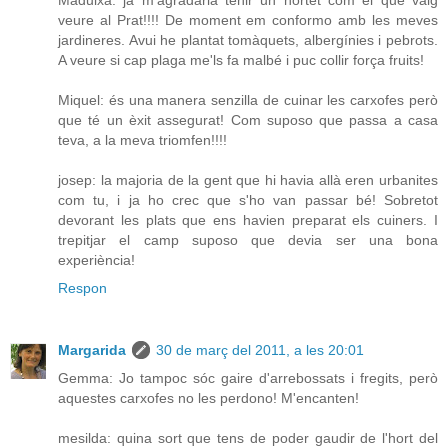
veure al Prat!!!! De moment em conformo amb les meves
jardineres. Avui he plantat tomàquets, albergínies i pebrots.
A veure si cap plaga me'ls fa malbé i puc collir força fruits!
Miquel: és una manera senzilla de cuinar les carxofes però
que té un èxit assegurat! Com suposo que passa a casa
teva, a la meva triomfen!!!!
josep: la majoria de la gent que hi havia allà eren urbanites
com tu, i ja ho crec que s'ho van passar bé! Sobretot
devorant les plats que ens havien preparat els cuiners. I
trepitjar el camp suposo que devia ser una bona
experiència!
Respon
Margarida
30 de març del 2011, a les 20:01
Gemma: Jo tampoc sóc gaire d'arrebossats i fregits, però
aquestes carxofes no les perdono! M'encanten!
mesilda: quina sort que tens de poder gaudir de l'hort del