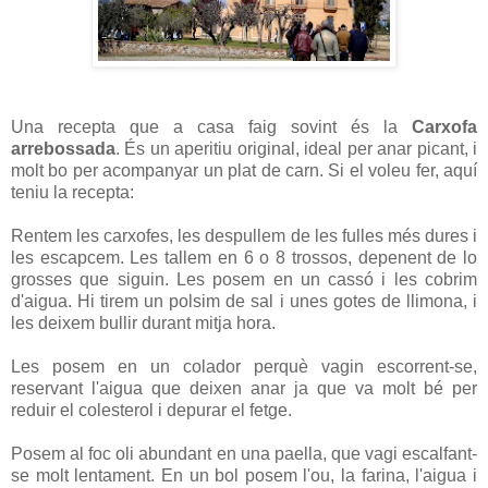
Una recepta que a casa faig sovint és la
Carxofa
arrebossada
. És un aperitiu original, ideal per anar picant, i
molt bo per acompanyar un plat de carn. Si el voleu fer, aquí
teniu la recepta:
Rentem les carxofes, les despullem de les fulles més dures i
les escapcem. Les tallem en 6 o 8 trossos, depenent de lo
grosses que siguin. Les posem en un cassó i les cobrim
d'aigua. Hi tirem un polsim de sal i unes gotes de llimona, i
les deixem bullir durant mitja hora.
Les posem en un colador perquè vagin escorrent-se,
reservant l'aigua que deixen anar ja que va molt bé per
reduir el colesterol i depurar el fetge.
Posem al foc oli abundant en una paella, que vagi escalfant-
se molt lentament. En un bol posem l'ou, la farina, l'aigua i