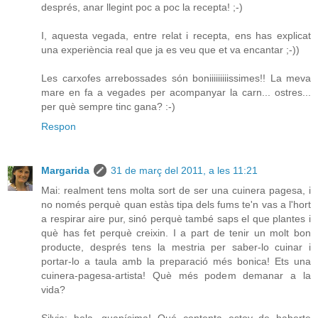
després, anar llegint poc a poc la recepta! ;-)
I, aquesta vegada, entre relat i recepta, ens has explicat
una experiència real que ja es veu que et va encantar ;-))
Les carxofes arrebossades són boniiiiiiiiissimes!! La meva
mare en fa a vegades per acompanyar la carn... ostres...
per què sempre tinc gana? :-)
Respon
Margarida
31 de març del 2011, a les 11:21
Mai: realment tens molta sort de ser una cuinera pagesa, i
no només perquè quan estàs tipa dels fums te'n vas a l'hort
a respirar aire pur, sinó perquè també saps el que plantes i
què has fet perquè creixin. I a part de tenir un molt bon
producte, després tens la mestria per saber-lo cuinar i
portar-lo a taula amb la preparació més bonica! Ets una
cuinera-pagesa-artista! Què més podem demanar a la
vida?
Silvia: hola, guapísima! Qué contenta estoy de haberte