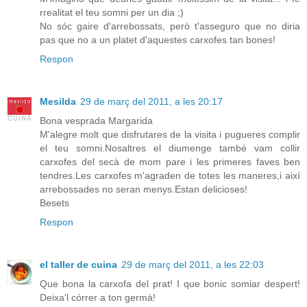
rrealitat el teu somni per un dia ;)
No sóc gaire d'arrebossats, però t'asseguro que no diria
pas que no a un platet d'aquestes carxofes tan bones!
Respon
Mesilda
29 de març del 2011, a les 20:17
Bona vesprada Margarida
M'alegre molt que disfrutares de la visita i pugueres complir
el teu somni.Nosaltres el diumenge també vam collir
carxofes del secà de mom pare i les primeres faves ben
tendres.Les carxofes m'agraden de totes les maneres,i així
arrebossades no seran menys.Estan delicioses!
Besets
Respon
el taller de cuina
29 de març del 2011, a les 22:03
Que bona la carxofa del prat! I que bonic somiar despert!
Deixa'l córrer a ton germà!