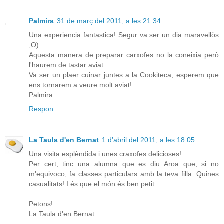
Palmira
31 de març del 2011, a les 21:34
Una experiencia fantastica! Segur va ser un dia maravellòs
;O)
Aquesta manera de preparar carxofes no la coneixia però
l'haurem de tastar aviat.
Va ser un plaer cuinar juntes a la Cookiteca, esperem que
ens tornarem a veure molt aviat!
Palmira
Respon
La Taula d'en Bernat
1 d’abril del 2011, a les 18:05
Una visita esplèndida i unes craxofes delicioses!
Per cert, tinc una alumna que es diu Aroa que, si no
m'equivoco, fa classes particulars amb la teva filla. Quines
casualitats! I és que el món és ben petit...
Petons!
La Taula d'en Bernat