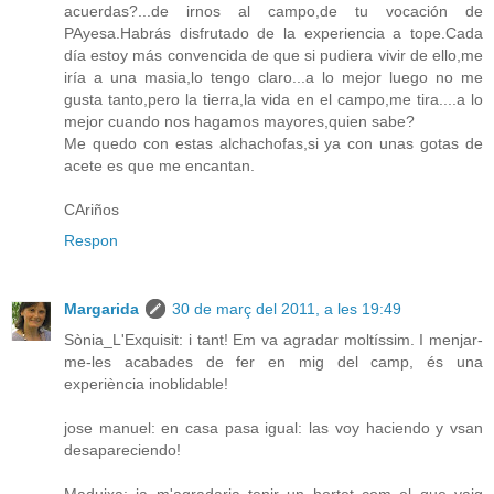
acuerdas?...de irnos al campo,de tu vocación de
PAyesa.Habrás disfrutado de la experiencia a tope.Cada
día estoy más convencida de que si pudiera vivir de ello,me
iría a una masia,lo tengo claro...a lo mejor luego no me
gusta tanto,pero la tierra,la vida en el campo,me tira....a lo
mejor cuando nos hagamos mayores,quien sabe?
Me quedo con estas alchachofas,si ya con unas gotas de
acete es que me encantan.
CAriños
Respon
Margarida
30 de març del 2011, a les 19:49
Sònia_L'Exquisit: i tant! Em va agradar moltíssim. I menjar-
me-les acabades de fer en mig del camp, és una
experiència inoblidable!
jose manuel: en casa pasa igual: las voy haciendo y vsan
desapareciendo!
Maduixa: ja m'agradaria tenir un hortet com el que vaig