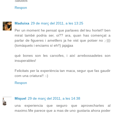
Saludos
Respon
Maduixa
29 de març del 2011, a les 13:25
Per un moment he pensat que parlaves del teu hortet!! ben
mirat també podria ser, oi?? ara, quan has començat a
parlar de figueres i ametllers ja he vist que potser no ;-)))
(tomàquets i enciams sí eh!!) jajajjaa
què bones son les carxofes, i així arrebossadetes son
insuperables!
Felicitats per la experiència tan maca, segur que fas gaudir
com una criatura!! :-)
Respon
Miquel
29 de març del 2011, a les 14:38
una experiencia que seguro que aprovechartes al
maximo.Me parece que a mas de uno gustaria ahora poder