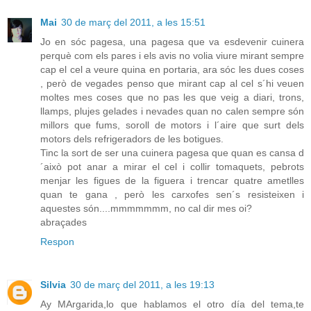
Mai
30 de març del 2011, a les 15:51
Jo en sóc pagesa, una pagesa que va esdevenir cuinera
perquè com els pares i els avis no volia viure mirant sempre
cap el cel a veure quina en portaria, ara sóc les dues coses
, però de vegades penso que mirant cap al cel s´hi veuen
moltes mes coses que no pas les que veig a diari, trons,
llamps, plujes gelades i nevades quan no calen sempre són
millors que fums, soroll de motors i l´aire que surt dels
motors dels refrigeradors de les botigues.
Tinc la sort de ser una cuinera pagesa que quan es cansa d
´això pot anar a mirar el cel i collir tomaquets, pebrots
menjar les figues de la figuera i trencar quatre ametlles
quan te gana , però les carxofes sen´s resisteixen i
aquestes són....mmmmmmm, no cal dir mes oi?
abraçades
Respon
Silvia
30 de març del 2011, a les 19:13
Ay MArgarida,lo que hablamos el otro día del tema,te