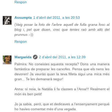
Respon
Assumpta
1 d’abril del 2011, a les 20:53
(
Vaig posar la foto de l'arbre aquell de fulla grana fosc al
blog i, pel que diuen, crec que tenies raó amb allò del
prunnus
:-))
Respon
Margarida
2 d’abril del 2011, a les 12:39
Palmira: No coneixies aquesta recepta? Dons una manera
fantàstica de preparar les carxofes. Pensa que els nens les
devoren! Ja veuràs quan la teva filleta sigui una mica més
gran... Te les demanarà segur!
Anna: sí noia, la Natàlia li fa classes a l'Aroa!!! Realment el
món és ben petit!
Jo ja sabia, però, que et dedicaves a l'ensenyament perquè
ho havies comentat més d'una vegada.