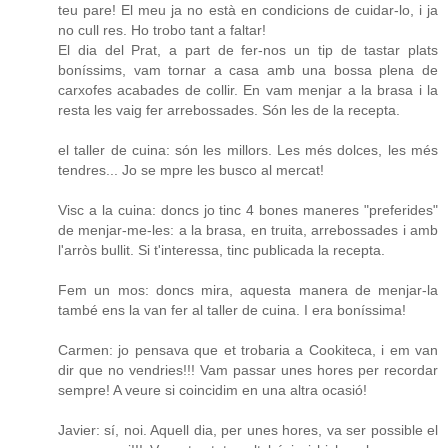
teu pare! El meu ja no està en condicions de cuidar-lo, i ja
no cull res. Ho trobo tant a faltar!
El dia del Prat, a part de fer-nos un tip de tastar plats
boníssims, vam tornar a casa amb una bossa plena de
carxofes acabades de collir. En vam menjar a la brasa i la
resta les vaig fer arrebossades. Són les de la recepta.
el taller de cuina: són les millors. Les més dolces, les més
tendres... Jo se mpre les busco al mercat!
Visc a la cuina: doncs jo tinc 4 bones maneres "preferides"
de menjar-me-les: a la brasa, en truita, arrebossades i amb
l'arròs bullit. Si t'interessa, tinc publicada la recepta.
Fem un mos: doncs mira, aquesta manera de menjar-la
també ens la van fer al taller de cuina. I era boníssima!
Carmen: jo pensava que et trobaria a Cookiteca, i em van
dir que no vendries!!! Vam passar unes hores per recordar
sempre! A veure si coincidim en una altra ocasió!
Javier: sí, noi. Aquell dia, per unes hores, va ser possible el