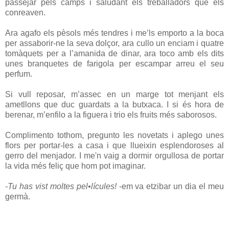
passejar pels camps i saludant els treballadors que els
conreaven.
Ara agafo els pèsols més tendres i me’ls emporto a la boca
per assaborir-ne la seva dolçor, ara cullo un enciam i quatre
tomàquets per a l’amanida de dinar, ara toco amb els dits
unes branquetes de farigola per escampar arreu el seu
perfum.
Si vull reposar, m’assec en un marge tot menjant els
ametllons que duc guardats a la butxaca. I si és hora de
berenar, m’enfilo a la figuera i trio els fruits més saborosos.
Complimento tothom, pregunto les novetats i aplego unes
flors per portar-les a casa i que llueixin esplendoroses al
gerro del menjador. I me'n vaig a dormir orgullosa de portar
la vida més feliç que hom pot imaginar.
-Tu has vist moltes pel•lícules!
-em va etzibar un dia el meu
germà.