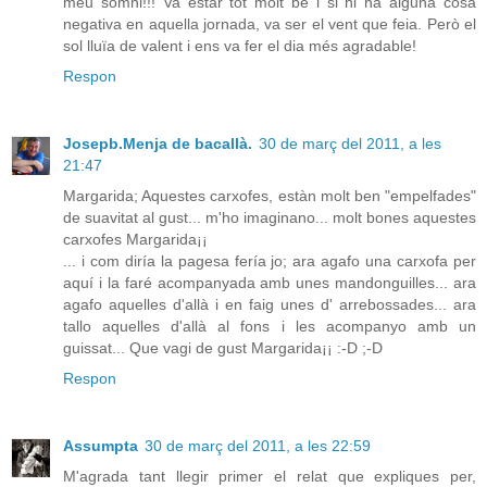
meu somni!!! Va estar tot molt bé i si hi ha alguna cosa
negativa en aquella jornada, va ser el vent que feia. Però el
sol lluïa de valent i ens va fer el dia més agradable!
Respon
Josepb.Menja de bacallà.
30 de març del 2011, a les
21:47
Margarida; Aquestes carxofes, estàn molt ben "empelfades"
de suavitat al gust... m'ho imaginano... molt bones aquestes
carxofes Margarida¡¡
... i com diría la pagesa fería jo; ara agafo una carxofa per
aquí i la faré acompanyada amb unes mandonguilles... ara
agafo aquelles d'allà i en faig unes d' arrebossades... ara
tallo aquelles d'allà al fons i les acompanyo amb un
guissat... Que vagi de gust Margarida¡¡ :-D ;-D
Respon
Assumpta
30 de març del 2011, a les 22:59
M'agrada tant llegir primer el relat que expliques per,