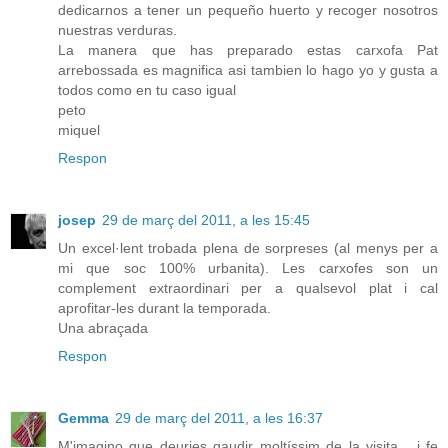
dedicarnos a tener un pequeño huerto y recoger nosotros
nuestras verduras.
La manera que has preparado estas carxofa Pat
arrebossada es magnifica asi tambien lo hago yo y gusta a
todos como en tu caso igual
peto
miquel
Respon
josep
29 de març del 2011, a les 15:45
Un excel·lent trobada plena de sorpreses (al menys per a
mi que soc 100% urbanita). Les carxofes son un
complement extraordinari per a qualsevol plat i cal
aprofitar-les durant la temporada.
Una abraçada
Respon
Gemma
29 de març del 2011, a les 16:37
M'imagino que deuries gaudir moltíssim de la visita... i fe