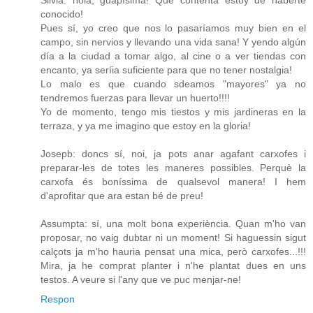
conocido!
Pues sí, yo creo que nos lo pasaríamos muy bien en el
campo, sin nervios y llevando una vida sana! Y yendo algún
día a la ciudad a tomar algo, al cine o a ver tiendas con
encanto, ya seríia suficiente para que no tener nostalgia!
Lo malo es que cuando sdeamos "mayores" ya no
tendremos fuerzas para llevar un huerto!!!!
Yo de momento, tengo mis tiestos y mis jardineras en la
terraza, y ya me imagino que estoy en la gloria!
Josepb: doncs sí, noi, ja pots anar agafant carxofes i
preparar-les de totes les maneres possibles. Perquè la
carxofa és boníssima de qualsevol manera! I hem
d'aprofitar que ara estan bé de preu!
Assumpta: sí, una molt bona experiència. Quan m'ho van
proposar, no vaig dubtar ni un moment! Si haguessin sigut
calçots ja m'ho hauria pensat una mica, però carxofes...!!!
Mira, ja he comprat planter i n'he plantat dues en uns
testos. A veure si l'any que ve puc menjar-ne!
Respon