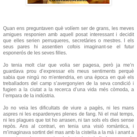
Quan ens preguntaven què volíem ser de grans, les meves
amigues responien amb aquell posat interessant i decidit
que elles serien perruqueres, secretàries o mestres. I els
seus pares hi assentien cofois imaginant-se el futur
esponerós de les seves filles.
Jo tenia molt clar que volia ser pagesa, però ja me’n
guardava prou d’expressar els meus sentiments perquè
sabia que ningú no m'entendria, en una època en què els
treballadors del camp s’avergonyien de la seva condició i
fugien a la ciutat a la recerca d’una vida més còmoda, a
l’empara de la indústria.
Jo no veia les dificultats de viure a pagès, ni les mans
aspres ni les espardenyes plenes de fang. Ni el mal temps,
ni les plagues que tot ho arrasen, ni tan sols els dies sense
repòs. Ans al contrari, en tenia una visió romàntica, i
m’imaginava sortint del mas amb la cistella a la mà i anant a