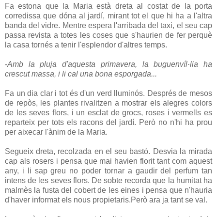
Fa estona que la Maria està dreta al costat de la porta
corredissa que dóna al jardí, mirant tot el que hi ha a l'altra
banda del vidre. Mentre espera l'arribada del taxi, el seu cap
passa revista a totes les coses que s'haurien de fer perquè
la casa tornés a tenir l'esplendor d'altres temps.
-
Amb la pluja d'aquesta primavera, la buguenvíl·lia ha
crescut massa, i li cal una bona esporgada...
Fa un dia clar i tot és d'un verd lluminós. Després de mesos
de repòs, les plantes rivalitzen a mostrar els alegres colors
de les seves flors, i un esclat de grocs, roses i vermells es
reparteix per tots els racons del jardí. Però no n'hi ha prou
per aixecar l'ànim de la Maria.
Segueix dreta, recolzada en el seu bastó. Desvia la mirada
cap als rosers i pensa que mai havien florit tant com aquest
any, i li sap greu no poder tornar a gaudir del perfum tan
intens de les seves flors. De sobte recorda que la humitat ha
malmès la fusta del cobert de les eines i pensa que n'hauria
d'haver informat els nous propietaris.Però ara ja tant se val.