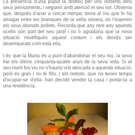
La presència d'una puput la distreu per uns instants dels
seus pensaments, i segueix amb atenció el seu vol. Observa
que, després d'anar a cercar menjar, torna al niu que hi ha
amagat entre les branques de la vella olivera, on l'esperen
els seus afamats pollets. Recorda que any rere any aquests
ocells són part del seu jardí i no li agradaria que la nova
situació modifiqués aquest costum i els deixés tan
desemparats com està ella.
I és que la Maria és a punt d'abandonar el seu niu, la seva
llar els últims cinquanta-quatre anys de la seva vida. Si el
seu marit fos viu no s'hauria vist abocada a aquesta situació,
però és gran i no té fills, i els nebots -que no tenen temps
d'ocupar-se d'ella- han decidit vendre la casa i portar-la a
una residència.