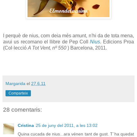
I perquè de nius, com deia més amunt, n'hi da de tota mena,
avui us recomano el llibre de Pep Coll
Nius
. Edicions Proa
(Col·lecció
A Tot Vent, nº 550
) Barcelona, 2011.
Margarida
el
27.6.11
Comparteix
28 comentaris:
Cristina
25 de juny del 2011, a les 13:02
Quina cucada de nius...ara vénen tant de gust. T´ha quedat