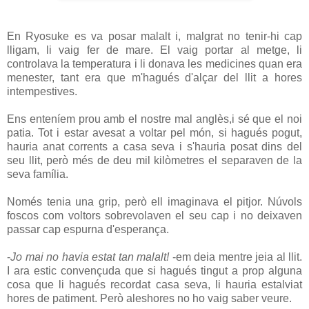
En Ryosuke es va posar malalt i, malgrat no tenir-hi cap
lligam, li vaig fer de mare. El vaig portar al metge, li
controlava la temperatura i li donava les medicines quan era
menester, tant era que m'hagués d'alçar del llit a hores
intempestives.
Ens enteníem prou amb el nostre mal anglès,i sé que el noi
patia. Tot i estar avesat a voltar pel món, si hagués pogut,
hauria anat corrents a casa seva i s'hauria posat dins del
seu llit, però més de deu mil kilòmetres el separaven de la
seva família.
Només tenia una grip, però ell imaginava el pitjor. Núvols
foscos com voltors sobrevolaven el seu cap i no deixaven
passar cap espurna d'esperança.
-
Jo mai no havia estat tan malalt!
-em deia mentre jeia al llit.
I ara estic convençuda que si hagués tingut a prop alguna
cosa que li hagués recordat casa seva, li hauria estalviat
hores de patiment. Però aleshores no ho vaig saber veure.