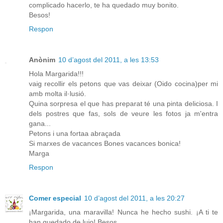
complicado hacerlo, te ha quedado muy bonito.
Besos!
Respon
Anònim
10 d’agost del 2011, a les 13:53
Hola Margarida!!!
vaig recollir els petons que vas deixar (Oido cocina)per mi
amb molta il·lusió.
Quina sorpresa el que has preparat té una pinta deliciosa. I
dels postres que fas, sols de veure les fotos ja m'entra
gana...
Petons i una fortaa abraçada
Si marxes de vacances Bones vacances bonica!
Marga
Respon
Comer especial
10 d’agost del 2011, a les 20:27
¡Margarida, una maravilla! Nunca he hecho sushi. ¡A ti te
han quedado de lujo! Besos.