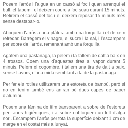
Posem l'arròs i l'aigua en un cassó al foc i quan arrenqui el
bull, el tapem i el deixem coure a foc suau durant 15 minuts.
Retirem el cassó del foc i el deixem reposar 15 minuts més
sense destapar-lo.
Aboquem l'arròs a una plàtera amb una forquilla i el deixem
refredar. Barregem el vinagre, el sucre i la sal, i l'escampem
per sobre de l'arròs, remenant amb una forquilla.
Agafem una pastanaga, la pelem i la tallem de dalt a baix en
4 trossos. Coem una d'aquestes tires al vapor durant 5
minuts. Pelem el cogombre, i tallem una tira de dalt a baix,
sense llavors, d'una mida semblant a la de la pastanaga.
Per fer els rotlles utilitzarem una estoreta de bambú, però si
no en tenim també ens aniran bé dues capes de paper
d'alumini.
Posem una làmina de film transparent a sobre de l'estoreta
per raons higièniques, i a sobre col·loquem un full d'alga
nori. Escampem l'arròs per tota la superfície deixant 1 cm de
marge en el costat més allunyat.