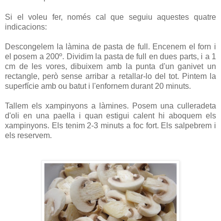
Si el voleu fer, només cal que seguiu aquestes quatre
indicacions:
Descongelem la làmina de pasta de full. Encenem el forn i
el posem a 200º. Dividim la pasta de full en dues parts, i a 1
cm de les vores, dibuixem amb la punta d'un ganivet un
rectangle, però sense arribar a retallar-lo del tot. Pintem la
superfície amb ou batut i l'enfornem durant 20 minuts.
Tallem els xampinyons a làmines. Posem una culleradeta
d'oli en una paella i quan estigui calent hi aboquem els
xampinyons. Els tenim 2-3 minuts a foc fort. Els salpebrem i
els reservem.