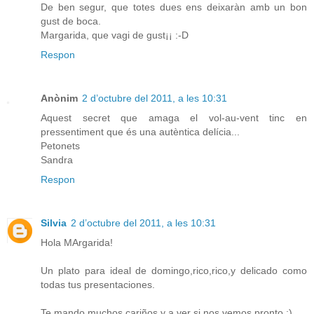
De ben segur, que totes dues ens deixaràn amb un bon
gust de boca.
Margarida, que vagi de gust¡¡ :-D
Respon
Anònim
2 d’octubre del 2011, a les 10:31
Aquest secret que amaga el vol-au-vent tinc en
pressentiment que és una autèntica delícia...
Petonets
Sandra
Respon
Silvia
2 d’octubre del 2011, a les 10:31
Hola MArgarida!
Un plato para ideal de domingo,rico,rico,y delicado como
todas tus presentaciones.
Te mando muchos cariños y a ver si nos vemos pronto ;)