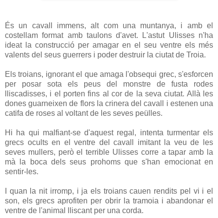
És un cavall immens, alt com una muntanya, i amb el
costellam format amb taulons d'avet. L'astut Ulisses n'ha
ideat la construcció per amagar en el seu ventre els més
valents del seus guerrers i poder destruir la ciutat de Troia.
Els troians, ignorant el que amaga l'obsequi grec, s'esforcen
per posar sota els peus del monstre de fusta rodes
lliscadisses, i el porten fins al cor de la seva ciutat. Allà les
dones guarneixen de flors la crinera del cavall i estenen una
catifa de roses al voltant de les seves peülles.
Hi ha qui malfiant-se d'aquest regal, intenta turmentar els
grecs ocults en el ventre del cavall imitant la veu de les
seves mullers, però el terrible Ulisses corre a tapar amb la
mà la boca dels seus prohoms que s'han emocionat en
sentir-les.
I quan la nit irromp, i ja els troians cauen rendits pel vi i el
son, els grecs aprofiten per obrir la tramoia i abandonar el
ventre de l'animal lliscant per una corda.