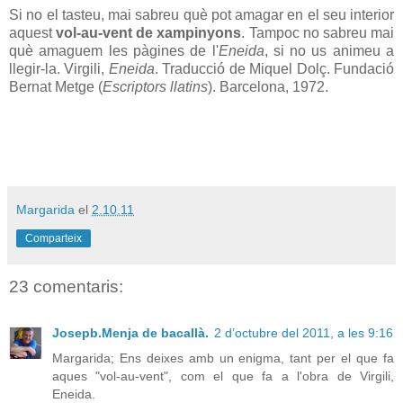
Si no el tasteu, mai sabreu què pot amagar en el seu interior
aquest
vol-au-vent de xampinyons
. Tampoc no sabreu mai
què amaguem les pàgines de l'
Eneida
, si no us animeu a
llegir-la. Virgili,
Eneida
. Traducció de Miquel Dolç. Fundació
Bernat Metge (
Escriptors llatins
). Barcelona, 1972.
Margarida
el
2.10.11
Comparteix
23 comentaris:
Josepb.Menja de bacallà.
2 d’octubre del 2011, a les 9:16
Margarida; Ens deixes amb un enigma, tant per el que fa
aques "vol-au-vent", com el que fa a l'obra de Virgili,
Eneida.