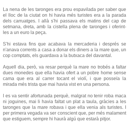
La nena de les taronges era prou espavilada per saber que
el lloc de la ciutat on hi havia més turistes era a la parada
dels carruatges. I allà s'hi passava els matins del cap de
setmana, dreta, amb la cistella plena de taronges i oferint-
les a un euro la peça.
S'hi estava fins que acabava la mercaderia i després se
n'anava corrents a casa a donar els diners a la mare que, un
cop comptats, els guardava a la butxaca del davantal.
Aquell dia, però, va resar perquè la mare no trobés a faltar
dues monedes que ella havia ofert a un pobre home sense
cama que era al carrer tocant el violí, i que posseïa la
mirada més trista que mai havia vist en una persona.
I es va sentir afortunada perquè, malgrat no tenir roba maca
ni joguines, mai li havia faltat un plat a taula, gràcies a les
taronges que la mare robava i que ella venia als turistes. I
per primera vegada va ser conscient que, per més malament
que estiguem, sempre hi haurà algú que estarà pitjor.