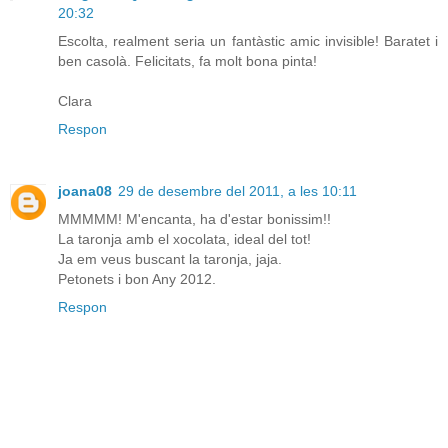
20:32
Escolta, realment seria un fantàstic amic invisible! Baratet i
ben casolà. Felicitats, fa molt bona pinta!
Clara
Respon
joana08
29 de desembre del 2011, a les 10:11
MMMMM! M'encanta, ha d'estar bonissim!!
La taronja amb el xocolata, ideal del tot!
Ja em veus buscant la taronja, jaja.
Petonets i bon Any 2012.
Respon