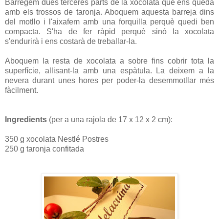
Barregem dues terceres parts de la xocolata que ens queda
amb els trossos de taronja. Aboquem aquesta barreja dins
del motllo i l'aixafem amb una forquilla perquè quedi ben
compacta. S'ha de fer ràpid perquè sinó la xocolata
s'endurirà i ens costarà de treballar-la.
Aboquem la resta de xocolata a sobre fins cobrir tota la
superfície, allisant-la amb una espàtula. La deixem a la
nevera durant unes hores per poder-la desemmotllar més
fàcilment.
Ingredients
(per a una rajola de 17 x 12 x 2 cm):
350 g xocolata Nestlé Postres
250 g taronja confitada