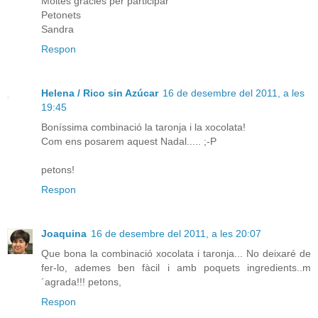
Moltes gràcies per participar
Petonets
Sandra
Respon
Helena / Rico sin Azúcar
16 de desembre del 2011, a les
19:45
Boníssima combinació la taronja i la xocolata!
Com ens posarem aquest Nadal..... ;-P
petons!
Respon
Joaquina
16 de desembre del 2011, a les 20:07
Que bona la combinació xocolata i taronja... No deixaré de
fer-lo, ademes ben fàcil i amb poquets ingredients..m
´agrada!!! petons,
Respon