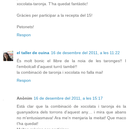
xocolata-taronja. T'ha quedat fantàstic!
Gràcies per participar a la recepta del 15!
Petonets!
Respon
el taller de cuina
16 de desembre del 2011, a les 11:22
És molt bonic el llibre de la noia de les taronges!! I
l'embolcall d'aquest turró també!!
la combinació de taronja i xocolata no falla mai!
Respon
Anònim
16 de desembre del 2011, a les 15:17
Està clar que la combinació de xocolata i taronja és la
guanyadora dels torrons d'aquest any.... i mira que abans
no m'entusiasmava! Ara me'n menjaria la meitat! Que maco
t'ha quedat!