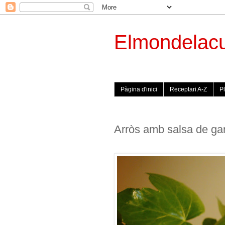
Elmondelac
Pàgina d'inici
Receptari A-Z
Pl
Arròs amb salsa de g