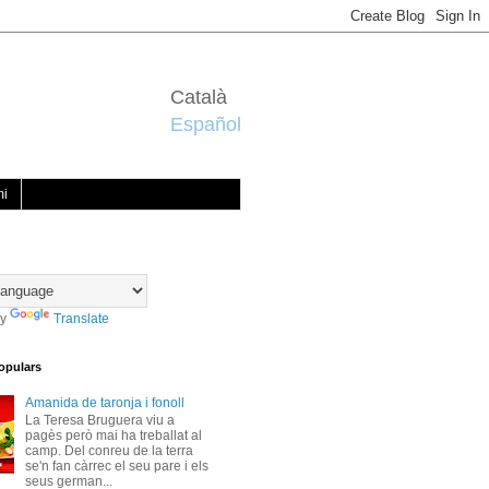
Català
Español
mi
by
Translate
opulars
Amanida de taronja i fonoll
La Teresa Bruguera viu a
pagès però mai ha treballat al
camp. Del conreu de la terra
se'n fan càrrec el seu pare i els
seus german...