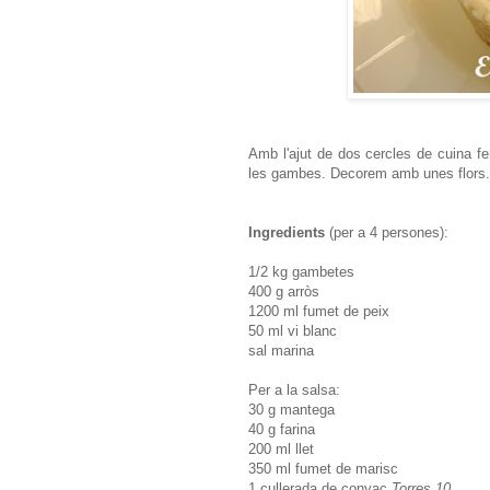
Amb l'ajut de dos cercles de cuina fe
les gambes. Decorem amb unes flors.
Ingredients
(per a 4 persones):
1/2 kg gambetes
400 g arròs
1200 ml fumet de peix
50 ml vi blanc
sal marina
Per a la salsa:
30 g mantega
40 g farina
200 ml llet
350 ml fumet de marisc
1 cullerada de conyac
Torres 10