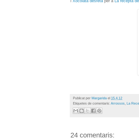
i
Xocolata desfeta
per a
La recepta d
Publicat per
Margarida
el
15.4.12
Etiquetes de comentaris:
Arrossos
,
La Rece
24 comentaris: