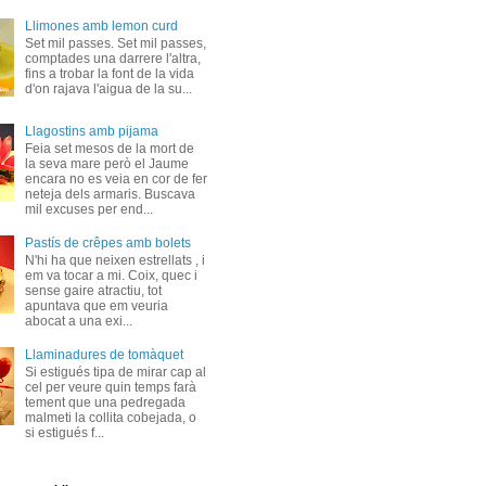
Llimones amb lemon curd
Set mil passes. Set mil passes,
comptades una darrere l'altra,
fins a trobar la font de la vida
d'on rajava l'aigua de la su...
Llagostins amb pijama
Feia set mesos de la mort de
la seva mare però el Jaume
encara no es veia en cor de fer
neteja dels armaris. Buscava
mil excuses per end...
Pastís de crêpes amb bolets
N'hi ha que neixen estrellats , i
em va tocar a mi. Coix, quec i
sense gaire atractiu, tot
apuntava que em veuria
abocat a una exi...
Llaminadures de tomàquet
Si estigués tipa de mirar cap al
cel per veure quin temps farà
tement que una pedregada
malmeti la collita cobejada, o
si estigués f...