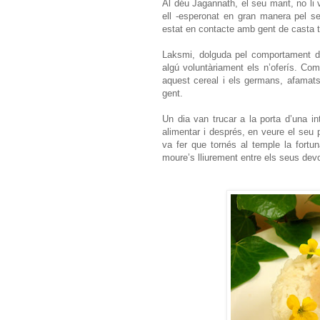
Al déu Jagannath, el seu marit, no li 
ell -esperonat en gran manera pel s
estat en contacte amb gent de casta t
Laksmi, dolguda pel comportament de
algú voluntàriament els n’oferís. Co
aquest cereal i els germans, afamat
gent.
Un dia van trucar a la porta d’una i
alimentar i després, en veure el seu p
va fer que tornés al temple la fortu
moure’s lliurement entre els seus dev