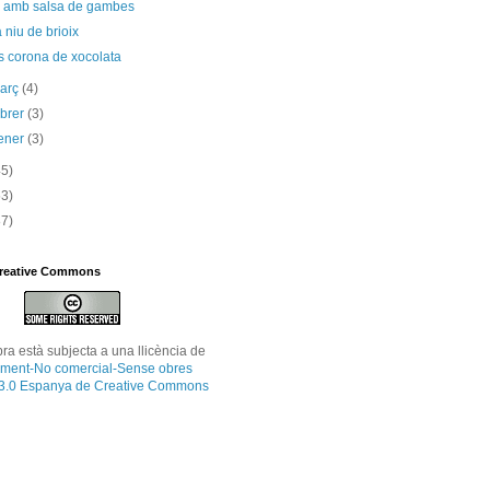
s amb salsa de gambes
niu de brioix
s corona de xocolata
març
(4)
ebrer
(3)
ener
(3)
45)
53)
87)
Creative Commons
bra
està subjecta a una llicència de
ment-No comercial-Sense obres
 3.0 Espanya de Creative Commons