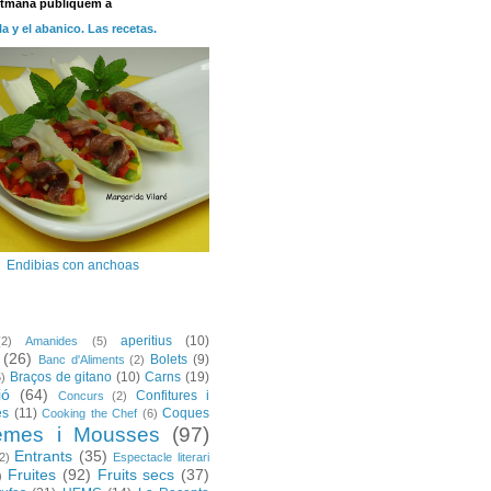
etmana publiquem a
la y el abanico. Las recetas.
Endibias con anchoas
aperitius
(10)
(2)
Amanides
(5)
(26)
Bolets
(9)
Banc d'Aliments
(2)
Braços de gitano
(10)
Carns
(19)
5)
ió
(64)
Confitures i
Concurs
(2)
es
(11)
Coques
Cooking the Chef
(6)
emes i Mousses
(97)
Entrants
(35)
2)
Espectacle literari
Fruites
(92)
Fruits secs
(37)
)