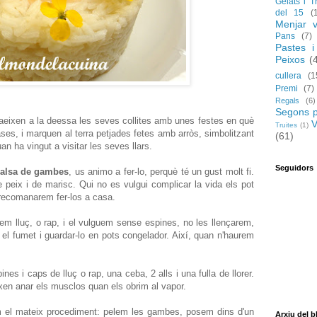
Gelats i T
del 15
(
Menjar v
Pans
(7)
Pastes i
Peixos
(
cullera
(1
Premi
(7)
Regals
(6)
Segons p
aeixen a la deessa les seves collites amb unes festes en què
V
Truites
(1)
es, i marquen al terra petjades fetes amb arròs, simbolitzant
(61)
n ha vingut a visitar les seves llars.
Seguidors
alsa de gambes
, us animo a fer-lo, perquè té un gust molt fi.
 peix i de marisc. Qui no es vulgui complicar la vida els pot
 recomanarem fer-los a casa.
em lluç, o rap, i el vulguem sense espines, no les llençarem,
 el fumet i guardar-lo en pots congelador. Així, quan n'haurem
ines i caps de lluç o rap, una ceba, 2 alls i una fulla de llorer.
xen anar els musclos quan els obrim al vapor.
m el mateix procediment: pelem les gambes, posem dins d'un
Arxiu del b