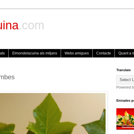
uina
.com
ats
Elmondelacuina als mitjans
Webs amigues
Contacte
Quant a 
Translate
ambes
Powered 
Entrades p