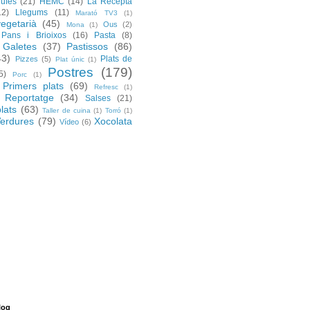
rufes
(21)
HEMC
(14)
La Recepta
12)
Llegums
(11)
Marató TV3
(1)
egetarià
(45)
Ous
(2)
Mona
(1)
Pans i Brioixos
(16)
Pasta
(8)
 Galetes
(37)
Pastissos
(86)
43)
Plats de
Pizzes
(5)
Plat únic
(1)
Postres
(179)
5)
Porc
(1)
Primers plats
(69)
Refresc
(1)
Reportatge
(34)
Salses
(21)
lats
(63)
Taller de cuina
(1)
Torró
(1)
erdures
(79)
Xocolata
Vídeo
(6)
log