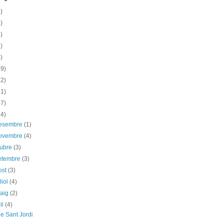
)
)
)
)
)
19)
12)
31)
17)
34)
desembre
(1)
novembre
(4)
tubre
(3)
etembre
(3)
ost
(3)
liol
(4)
maig
(2)
il
(4)
e Sant Jordi