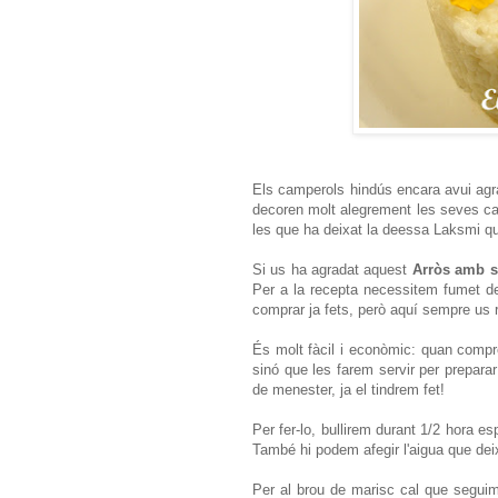
Els camperols hindús encara avui agr
decoren molt alegrement les seves cas
les que ha deixat la deessa Laksmi qua
Si us ha agradat aquest
Arròs amb s
Per a la recepta necessitem fumet de
comprar ja fets, però aquí sempre us
És molt fàcil i econòmic: quan compr
sinó que les farem servir per preparar
de menester, ja el tindrem fet!
Per fer-lo, bullirem durant 1/2 hora esp
També hi podem afegir l'aigua que dei
Per al brou de marisc cal que segui