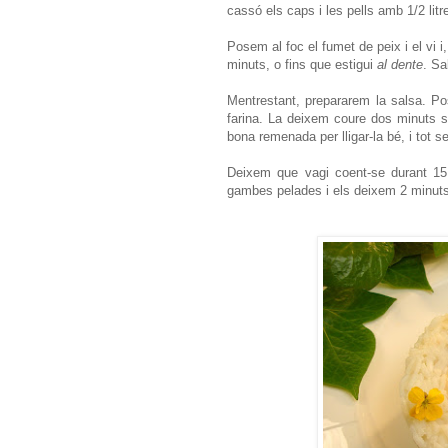
cassó els caps i les pells amb 1/2 litr
Posem al foc el fumet de peix i el vi i
minuts, o fins que estigui
al dente
. Sa
Mentrestant, prepararem la salsa. Po
farina. La deixem coure dos minuts s
bona remenada per lligar-la bé, i tot s
Deixem que vagi coent-se durant 15
gambes pelades i els deixem 2 minuts