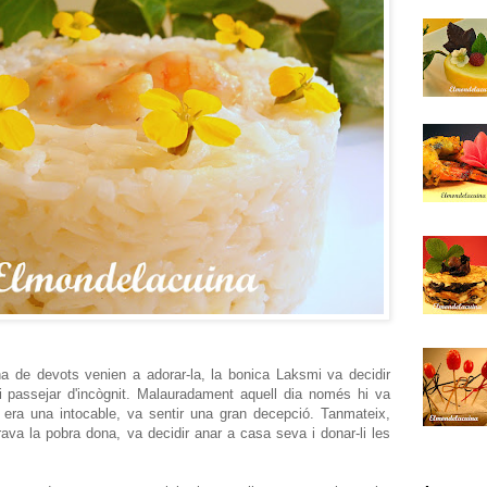
na de devots venien a adorar-la, la bonica Laksmi va decidir
 i passejar d'incògnit. Malauradament aquell dia només hi va
 era una intocable, va sentir una gran decepció. Tanmateix,
va la pobra dona, va decidir anar a casa seva i donar-li les