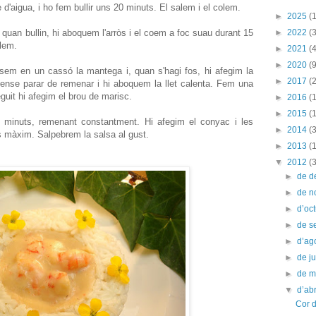
e d'aigua, i ho fem bullir uns 20 minuts. El salem i el colem.
►
2025
(1
, quan bullin, hi aboquem l'arròs i el coem a foc suau durant 15
►
2022
(3
lem.
►
2021
(4
►
2020
(9
sem en un cassó la mantega i, quan s'hagi fos, hi afegim la
►
2017
(2
ense parar de remenar i hi aboquem la llet calenta. Fem una
eguit hi afegim el brou de marisc.
►
2016
(
►
2015
(
 minuts, remenant constantment. Hi afegim el conyac i les
►
2014
(
 màxim. Salpebrem la salsa al gust.
►
2013
(
▼
2012
(
►
de 
►
de 
►
d’oc
►
de s
►
d’ag
►
de ju
►
de 
▼
d’abr
Cor d