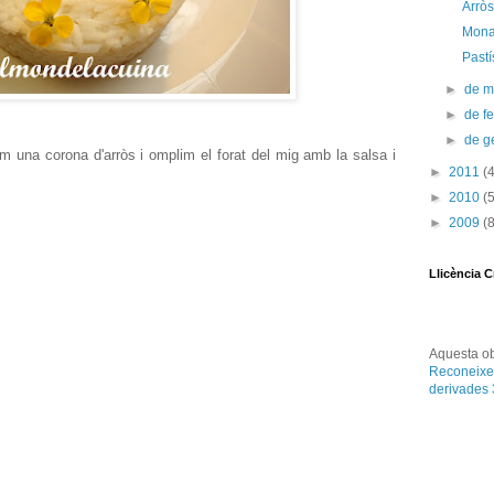
Arrò
Mona 
Pastí
►
de 
►
de f
►
de g
m una corona d'arròs i omplim el forat del mig amb la salsa i
►
2011
(
►
2010
(
►
2009
(
Llicència 
Aquesta
o
Reconeixe
derivades