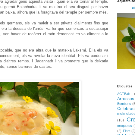
Aquesta s
va agradar gens aquesta visita i quan ella va tornar al temple,
eu germà Balabhadra- li va mostrar el seu disgust per haver
el
an baixa, alhora que la foragitava del temple per sempre més.
ls germans, els va maleir a ser privats d’aliments fins que
m era la deessa de l'arròs, va fer que comencés a escassejar
s, van haver de recórrer el món demanant en va aliment a la
ntocable, que no era altra que la mateixa Laksmi. Ella els va
enediment, els va revelar la seva identitat. Els va perdonar i
na d'altres temps. I Jagannath li va prometre que la deixaria
ots, sense barreres de castes.
Etiquetes
AGTBaix
Arrossos
Bombons
(
Celebrac
melmelad
Cr
(18)
croquetes
(
(2)
Flam
(2