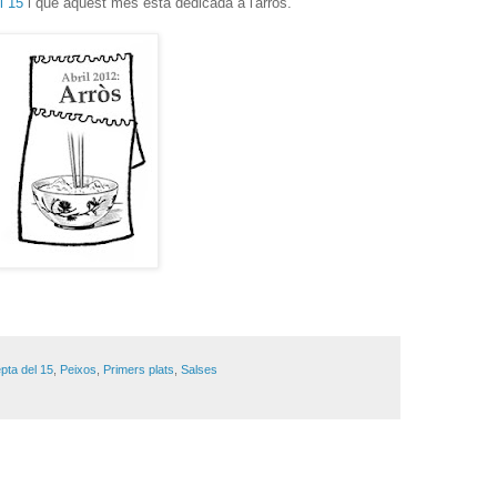
el 15
i que aquest mes està dedicada a l'arròs.
pta del 15
,
Peixos
,
Primers plats
,
Salses