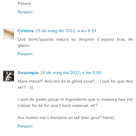
Petons
Respon
Cristina
23 de maig del 2012, a les 9:29
Què bonic!quanta natura es desprèn d´aquest braç de
gitano.
Respon
Assumpta
24 de maig del 2012, a les 0:50
Mare meva!!! Això teu és la glòria pura!!... I què bo que deu
ser!! :-))
I això de poder posar-hi ingredients que tu mateixa has vist
créixer ha de fer una il·lusió especial, eh?
Ara mateix me'n menjaria un tall (ben gros!! hehe)
Respon