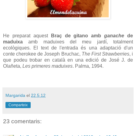
He preparat aquest
Braç de gitano amb
ganache
de
maduixa
amb maduixes del meu jardí, totalment
ecològiques. El text de l'entrada és una adaptació d'un
conte cherokee de Joseph Bruchac,
The First Strawberries
, i
que podeu trobar en català en una edició de José J. de
Olañeta,
Les primeres maduixes
. Palma, 1994.
Margarida
el
22.5.12
Comparteix
23 comentaris: