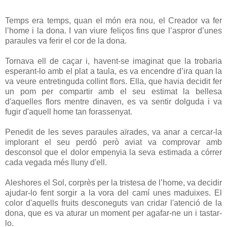
Temps era temps, quan el món era nou, el Creador va fer
l’home i la dona. I van viure feliços fins que l’aspror d’unes
paraules va ferir el cor de la dona.
Tornava ell de caçar i, havent-se imaginat que la trobaria
esperant-lo amb el plat a taula, es va encendre d’ira quan la
va veure entretinguda collint flors. Ella, que havia decidit fer
un pom per compartir amb el seu estimat la bellesa
d'aquelles flors mentre dinaven, es va sentir dolguda i va
fugir d'aquell home tan forassenyat.
Penedit de les seves paraules aïrades, va anar a cercar-la
implorant el seu perdó però aviat va comprovar amb
desconsol que el dolor empenyia la seva estimada a córrer
cada vegada més lluny d'ell.
Aleshores el Sol, corprès per la tristesa de l’home, va decidir
ajudar-lo fent sorgir a la vora del camí unes maduixes. El
color d'aquells fruits desconeguts van cridar l'atenció de la
dona, que es va aturar un moment per agafar-ne un i tastar-
lo.