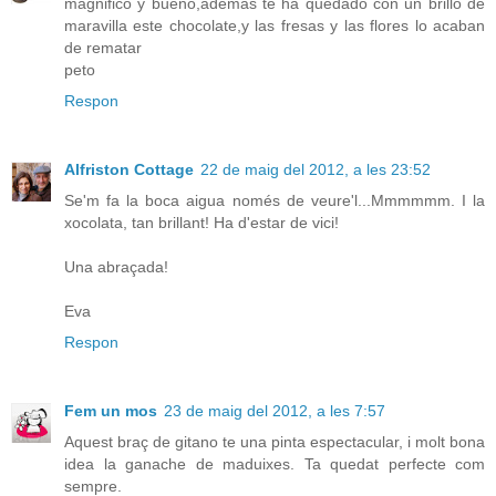
magnifico y bueno,ademas te ha quedado con un brillo de
maravilla este chocolate,y las fresas y las flores lo acaban
de rematar
peto
Respon
Alfriston Cottage
22 de maig del 2012, a les 23:52
Se'm fa la boca aigua només de veure'l...Mmmmmm. I la
xocolata, tan brillant! Ha d'estar de vici!
Una abraçada!
Eva
Respon
Fem un mos
23 de maig del 2012, a les 7:57
Aquest braç de gitano te una pinta espectacular, i molt bona
idea la ganache de maduixes. Ta quedat perfecte com
sempre.