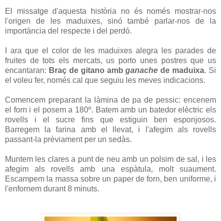
El missatge d'aquesta història no és només mostrar-nos
l'origen de les maduixes, sinó també parlar-nos de la
importància del respecte i del perdó.
I ara que el color de les maduixes alegra les parades de
fruites de tots els mercats, us porto unes postres que us
encantaran:
Braç de gitano amb
ganache
de maduixa
. Si
el voleu fer, només cal que seguiu les meves indicacions.
Comencem preparant la làmina de pa de pessic: encenem
el forn i el posem a 180º. Batem amb un batedor elèctric els
rovells i el sucre fins que estiguin ben esponjosos.
Barregem la farina amb el llevat, i l'afegim als rovells
passant-la prèviament per un sedàs.
Muntem les clares a punt de neu amb un polsim de sal, i les
afegim als rovells amb una espàtula, molt suaument.
Escampem la massa sobre un paper de forn, ben uniforme, i
l'enfornem durant 8 minuts.