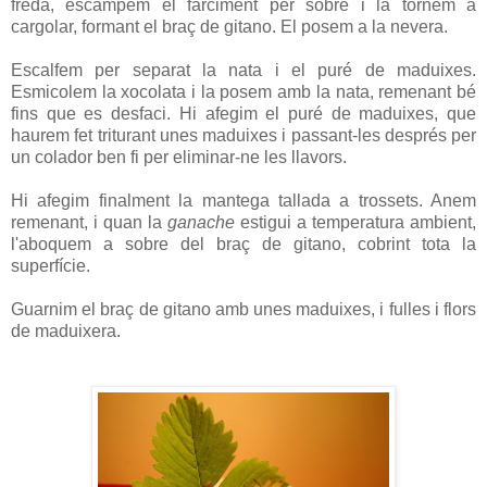
freda, escampem el farciment per sobre i la tornem a
cargolar, formant el braç de gitano. El posem a la nevera.
Escalfem per separat la nata i el puré de maduixes.
Esmicolem la xocolata i la posem amb la nata, remenant bé
fins que es desfaci. Hi afegim el puré de maduixes, que
haurem fet triturant unes maduixes i passant-les després per
un colador ben fi per eliminar-ne les llavors.
Hi afegim finalment la mantega tallada a trossets. Anem
remenant, i quan la
ganache
estigui a temperatura ambient,
l'aboquem a sobre del braç de gitano, cobrint tota la
superfície.
Guarnim el braç de gitano amb unes maduixes, i fulles i flors
de maduixera.