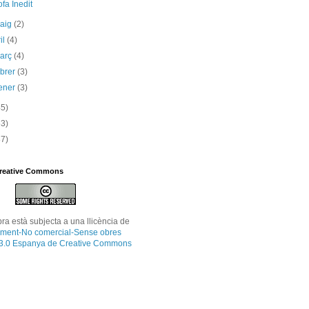
fa Inedit
maig
(2)
il
(4)
març
(4)
ebrer
(3)
ener
(3)
45)
53)
87)
Creative Commons
bra
està subjecta a una llicència de
ment-No comercial-Sense obres
 3.0 Espanya de Creative Commons