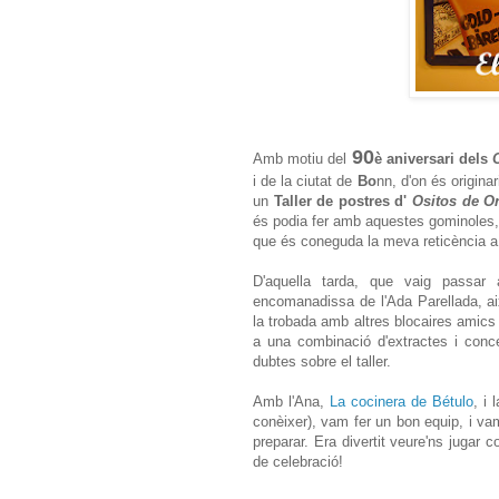
90
Amb motiu del
è aniversari dels
i de la ciutat de
Bo
nn, d'on és origina
un
Taller de postres d'
Ositos de O
és podia fer amb aquestes gominoles, 
que és coneguda la meva reticència a u
D'aquella tarda, que vaig passar 
encomanadissa de l'Ada Parellada, ai
la trobada amb altres blocaires amics
a una combinació d'extractes i conce
dubtes sobre el taller.
Amb l'Ana,
La cocinera de Bétulo
, i
conèixer), vam fer un bon equip, i va
preparar. Era divertit veure'ns jugar
de celebració!