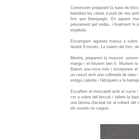
Comencem preparant la base de
biscu
batedora les clares a punt de neu amb 
fins que blanquegin. En aquest mo
prèviament pel sedàs, i finalment hi
espàtula.
Escampem aquesta massa a sobre d'u
durant 9 minuts. La traiem del forn, d
Mentre, preparem la mousse: posem l
mango i el triturem ben fi. Muntem la 
Batem una mica més i incorporem el 
un cassó amb una cullerada de nata 
estigui calenta i l'aboquem a la barre
Escalfem el moscatell amb el sucre i
cm a sobre del
biscuit
i tallem la ba
una làmina d'acetat tot al voltant del c
els ossets no caiguin.