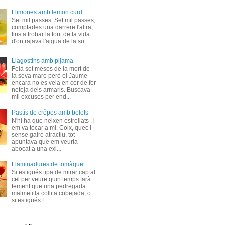
Llimones amb lemon curd
Set mil passes. Set mil passes,
comptades una darrere l'altra,
fins a trobar la font de la vida
d'on rajava l'aigua de la su...
Llagostins amb pijama
Feia set mesos de la mort de
la seva mare però el Jaume
encara no es veia en cor de fer
neteja dels armaris. Buscava
mil excuses per end...
Pastís de crêpes amb bolets
N'hi ha que neixen estrellats , i
em va tocar a mi. Coix, quec i
sense gaire atractiu, tot
apuntava que em veuria
abocat a una exi...
Llaminadures de tomàquet
Si estigués tipa de mirar cap al
cel per veure quin temps farà
tement que una pedregada
malmeti la collita cobejada, o
si estigués f...