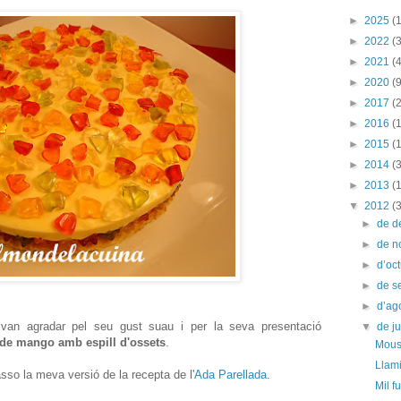
►
2025
(1
►
2022
(3
►
2021
(4
►
2020
(9
►
2017
(2
►
2016
(
►
2015
(
►
2014
(
►
2013
(
▼
2012
(
►
de 
►
de 
►
d’oc
►
de s
►
d’ag
an agradar pel seu gust suau i per la seva presentació
▼
de ju
de mango amb espill d'ossets
.
Mous
Llam
asso la meva versió de la recepta de l'
Ada Parellada
.
Mil f