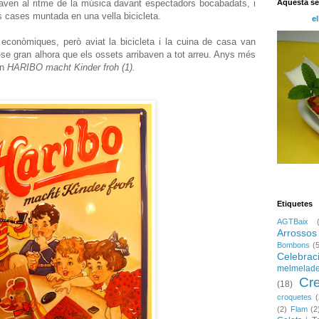
Aquesta s
laven al ritme de la música davant espectadors bocabadats, i
s cases muntada en una vella bicicleta.
el
ts econòmiques, però aviat la bicicleta i la cuina de casa van
t-se gran alhora que els ossets arribaven a tot arreu. Anys més
an
HARIBO macht Kinder froh (1).
Etiquetes
AGTBaix
Arrossos
Bombons
(
Celebrac
melmelad
Cr
(18)
croquetes
(
(2)
Flam
(2