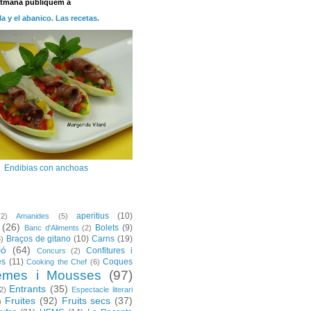
etmana publiquem a
la y el abanico. Las recetas.
Endibias con anchoas
aperitius
(10)
(2)
Amanides
(5)
(26)
Bolets
(9)
Banc d'Aliments
(2)
Braços de gitano
(10)
Carns
(19)
5)
ió
(64)
Confitures i
Concurs
(2)
es
(11)
Coques
Cooking the Chef
(6)
emes i Mousses
(97)
Entrants
(35)
2)
Espectacle literari
Fruites
(92)
Fruits secs
(37)
)