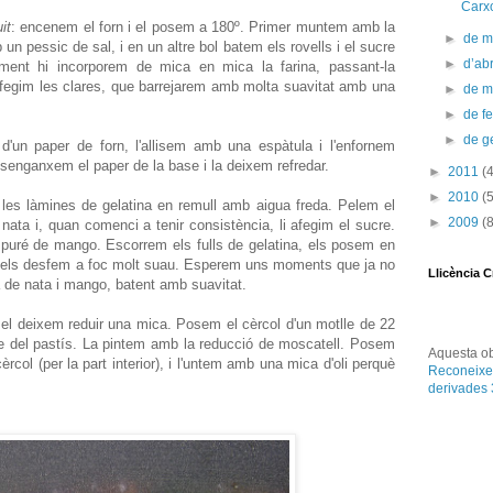
Carxo
it
: encenem el forn i el posem a 180º. Primer muntem amb la
►
de 
un pessic de sal, i en un altre bol batem els rovells i el sucre
►
d’abr
ment hi incorporem de mica en mica la farina, passant-la
 afegim les clares, que barrejarem amb molta suavitat amb una
►
de 
►
de f
►
de g
n paper de forn, l'allisem amb una espàtula i l'enfornem
esenganxem el paper de la base i la deixem refredar.
►
2011
(
►
2010
(
es làmines de gelatina en remull amb aigua freda. Pelem el
►
2009
(
nata i, quan comenci a tenir consistència, li afegim el sucre.
puré de mango. Escorrem els fulls de gelatina, els posem en
i els desfem a foc molt suau. Esperem uns moments que ja no
Llicència 
ja de nata i mango, batent amb suavitat.
 el deixem reduir una mica. Posem el cèrcol d'un motlle de 22
se del pastís. La pintem amb la reducció de moscatell. Posem
Aquesta
o
èrcol (per la part interior), i l'untem amb una mica d'oli perquè
Reconeixe
derivades