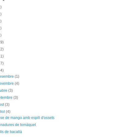
)
)
)
)
)
19)
12)
31)
17)
34)
desembre
(1)
novembre
(4)
tubre
(3)
etembre
(3)
ost
(3)
liol
(4)
se de mango amb espill d'ossets
inadures de tomàquet
ulls de bacallà