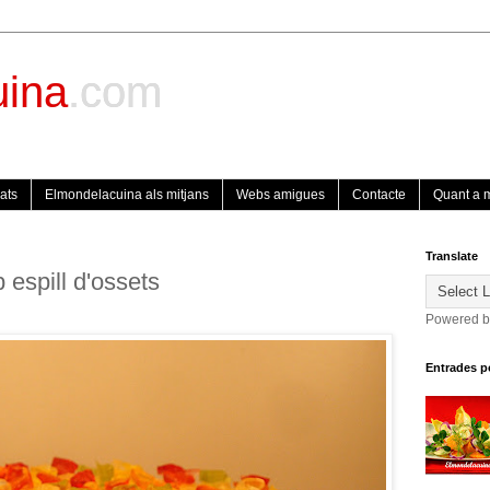
uina
.com
ats
Elmondelacuina als mitjans
Webs amigues
Contacte
Quant a 
Translate
spill d'ossets
Powered 
Entrades p