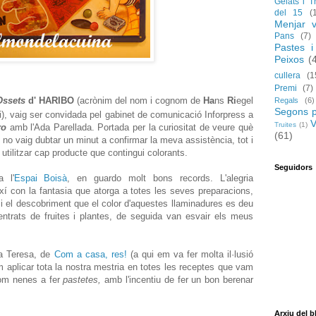
Gelats i T
del 15
(
Menjar v
Pans
(7)
Pastes i
Peixos
(
cullera
(1
Premi
(7)
Ossets
d' HARIBO
(acrònim del nom i cognom de
Ha
ns
Ri
egel
Regals
(6)
Segons p
ri), vaig ser convidada pel gabinet de comunicació Inforpress a
V
Truites
(1)
ro
amb l'Ada Parellada. Portada per la curiositat de veure què
(61)
no vaig dubtar un minut a confirmar la meva assistència, tot i
tilitzar cap producte que contingui colorants.
Seguidors
a l'
Espai Boisà
, en guardo molt bons records. L'alegria
xí con la fantasia que atorga a totes les seves preparacions,
 i el descobriment que el color d'aquestes llaminadures es deu
ntrats de fruites i plantes, de seguida van esvair els meus
 la Teresa, de
Com a casa, res!
(a qui em va fer molta il·lusió
m aplicar tota la nostra mestria en totes les receptes que vam
 com nenes a fer
pastetes,
amb l'incentiu de fer un bon berenar
Arxiu del b