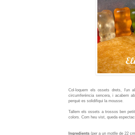
Col·loquem els ossets drets, l'un a
circumferència sencera, i acabem a
perquè es solidifiqui la mousse.
Tallem els ossets a trossos ben peti
colors. Com heu vist, queda espectac
Ingredients
(per a un motlle de 22 cm