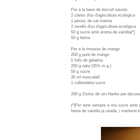
Per a la base de
biscuit
savoià:
2 clares d'ou d'agricultura ecològica
1 pessic de sal marina
2 rovells d'ou d'agricultura ecològica
50 g sucre amb aroma de vainilla(*)
50 g farina
Per a la mousse de mango:
250 g puré de mango
5 fulls de gelatina
250 g nata (35% m.g.)
50 g sucre
30 ml moscatell
1 culleradeta sucre
200 g
Ositos de oro
Haribo per decora
(*)Per tenir sempre a mà sucre amb a
beina de vainilla ja usada, i mantenir-