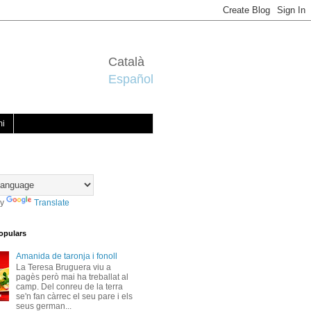
Català
Español
mi
by
Translate
opulars
Amanida de taronja i fonoll
La Teresa Bruguera viu a
pagès però mai ha treballat al
camp. Del conreu de la terra
se'n fan càrrec el seu pare i els
seus german...