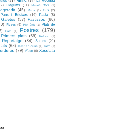
rufes
(21)
HEMC
(14)
La Recepta
12)
Llegums
(11)
Marató TV3
(1)
egetarià
(45)
Ous
(2)
Mona
(1)
Pans i Brioixos
(16)
Pasta
(8)
 Galetes
(37)
Pastissos
(86)
43)
Plats de
Pizzes
(5)
Plat únic
(1)
Postres
(179)
5)
Porc
(1)
Primers plats
(69)
Refresc
(1)
Reportatge
(34)
Salses
(21)
lats
(63)
Taller de cuina
(1)
Torró
(1)
erdures
(79)
Xocolata
Vídeo
(6)
log