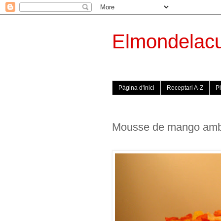
Elmondelac
Pàgina d'inici
Receptari A-Z
Pl
Mousse de mango amb e