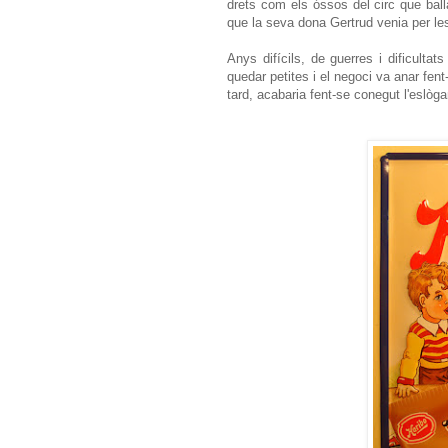
drets com els óssos del circ que bal
que la seva dona Gertrud venia per le
Anys difícils, de guerres i dificulta
quedar petites i el negoci va anar fen
tard, acabaria fent-se conegut l'eslòg