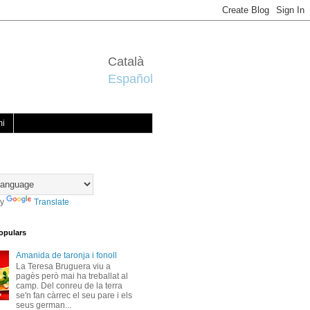
Català
Español
mi
by
Translate
opulars
Amanida de taronja i fonoll
La Teresa Bruguera viu a
pagès però mai ha treballat al
camp. Del conreu de la terra
se'n fan càrrec el seu pare i els
seus german...