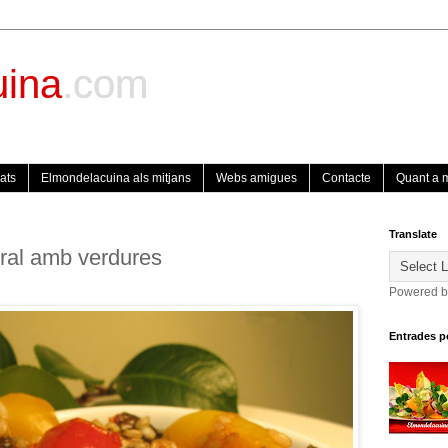
uina
.com
ats
Elmondelacuina als mitjans
Webs amigues
Contacte
Quant a 
Translate
gral amb verdures
Powered 
Entrades p