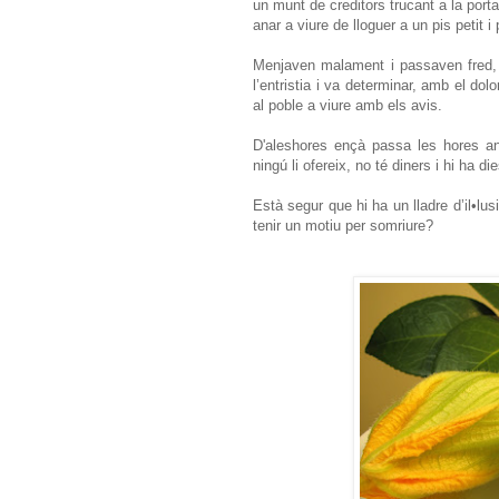
un munt de creditors trucant a la porta
anar a viure de lloguer a un pis petit i 
Menjaven malament i passaven fred, i
l’entristia i va determinar, amb el dol
al poble a viure amb els avis.
D'aleshores ençà passa les hores an
ningú li ofereix, no té diners i hi ha 
Està segur que hi ha un lladre d’il•lu
tenir un motiu per somriure?