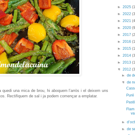
►
2025
(1
►
2022
(3
►
2021
(4
►
2020
(9
►
2017
(2
►
2016
(
►
2015
(
►
2014
(
►
2013
(
▼
2012
(
►
de 
▼
de 
Casso
 quedi una mica de brou, hi aboquem l’arròs i el deixem uns
Puré
tos. Rectifiquem de sal i ja podem començar a emplatar.
Pastí
Flam 
va
►
d’oc
►
de s