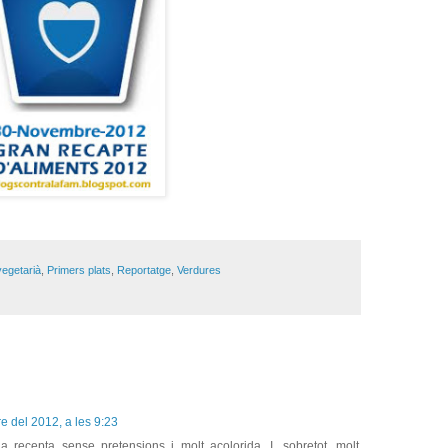
vegetarià
,
Primers plats
,
Reportatge
,
Verdures
 del 2012, a les 9:23
 recepta sense pretensions i molt acolorida. I, sobretot, molt