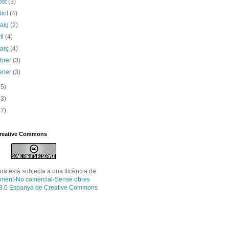
ost
(3)
liol
(4)
maig
(2)
il
(4)
març
(4)
ebrer
(3)
ener
(3)
45)
53)
87)
Creative Commons
bra
està subjecta a una llicència de
ment-No comercial-Sense obres
 3.0 Espanya de Creative Commons