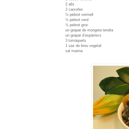
2 alls
2 carxofes
½ pebrot vermell
½ pebrot verd
½ pebrot groc
un grapat de mongeta tendra
un grapat d’espàrrecs
3 tomàquets
1 vas de brou vegetal
sal marina