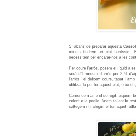
Si abans de preparar aquesta
Cassol
minuts tindrem un plat boníssim. E
necessitem per encarar-nos a les contr
Per coure l’arròs, posem el líquid a es
serà d'1 mesura d’arròs per 2 ½ d’ai
l'arròs i el deixem coure, tapat i amb
utilitzar-lo per fer aquest plat, o bé 
Comencem amb el sofregit: piquem ben f
calent a la paella. Anem tallant la res
saltegem i hi afegim el tomàquet ratlla