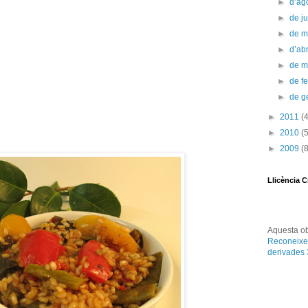
►
d’ag
►
de ju
►
de 
►
d’abr
►
de 
►
de f
►
de g
►
2011
(
►
2010
(
►
2009
(
Llicència 
Aquesta
o
Reconeixe
derivades