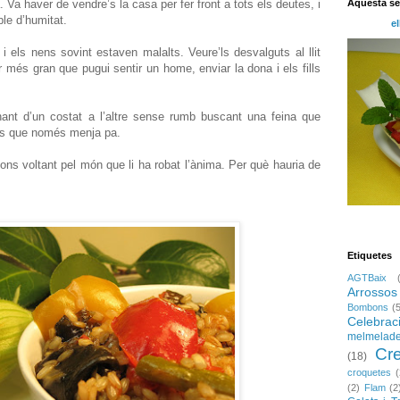
Aquesta s
. Va haver de vendre’s la casa per fer front a tots els deutes, i
ple d’humitat.
el
 els nens sovint estaven malalts. Veure’ls desvalguts al llit
or més gran que pugui sentir un home, enviar la dona i els fills
ant d’un costat a l’altre sense rumb buscant una feina que
dies que només menja pa.
sions voltant pel món que li ha robat l’ànima. Per què hauria de
Etiquetes
AGTBaix
Arrossos
Bombons
(
Celebrac
melmelad
Cr
(18)
croquetes
(
(2)
Flam
(2