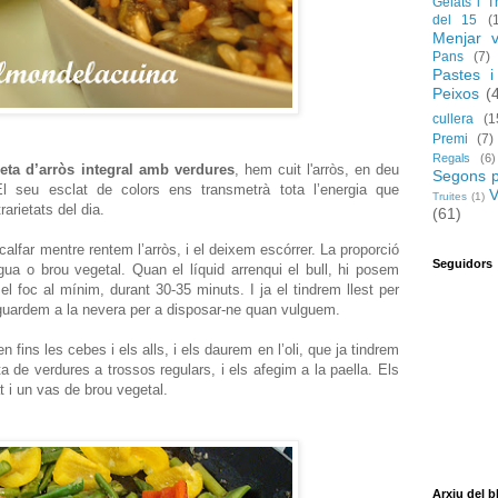
Gelats i T
del 15
(
Menjar v
Pans
(7)
Pastes i
Peixos
(
cullera
(1
Premi
(7)
Regals
(6)
eta d’arròs integral amb verdures
, hem cuit l'arròs, en deu
Segons p
l seu esclat de colors ens transmetrà tota l’energia que
V
Truites
(1)
arietats del dia.
(61)
calfar mentre rentem l’arròs, i el deixem escórrer. La proporció
Seguidors
gua o brou vegetal. Quan el líquid arrenqui el bull, hi posem
 el foc al mínim, durant 30-35 minuts. I ja el tindrem llest per
el guardem a la nevera per a disposar-ne quan vulguem.
ins les cebes i els alls, i els daurem en l’oli, que ja tindrem
ta de verdures a trossos regulars, i els afegim a la paella. Els
t i un vas de brou vegetal.
Arxiu del b