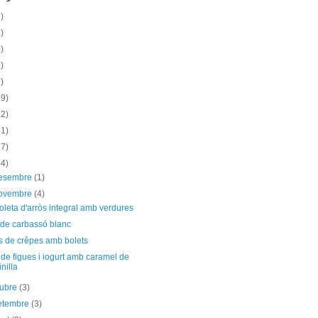
)
)
)
)
)
19)
12)
31)
17)
34)
desembre
(1)
novembre
(4)
leta d'arròs integral amb verdures
 de carbassó blanc
s de crêpes amb bolets
de figues i iogurt amb caramel de
inilla
tubre
(3)
etembre
(3)