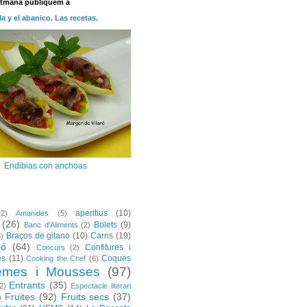
etmana publiquem a
la y el abanico. Las recetas.
Endibias con anchoas
aperitius
(10)
(2)
Amanides
(5)
(26)
Bolets
(9)
Banc d'Aliments
(2)
Braços de gitano
(10)
Carns
(19)
5)
ió
(64)
Confitures i
Concurs
(2)
es
(11)
Coques
Cooking the Chef
(6)
emes i Mousses
(97)
Entrants
(35)
2)
Espectacle literari
Fruites
(92)
Fruits secs
(37)
)