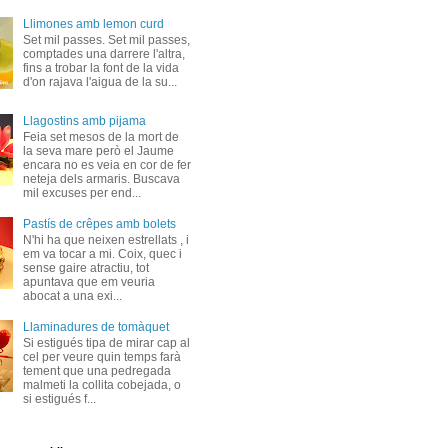
Llimones amb lemon curd
Set mil passes. Set mil passes,
comptades una darrere l'altra,
fins a trobar la font de la vida
d'on rajava l'aigua de la su...
Llagostins amb pijama
Feia set mesos de la mort de
la seva mare però el Jaume
encara no es veia en cor de fer
neteja dels armaris. Buscava
mil excuses per end...
Pastís de crêpes amb bolets
N'hi ha que neixen estrellats , i
em va tocar a mi. Coix, quec i
sense gaire atractiu, tot
apuntava que em veuria
abocat a una exi...
Llaminadures de tomàquet
Si estigués tipa de mirar cap al
cel per veure quin temps farà
tement que una pedregada
malmeti la collita cobejada, o
si estigués f...