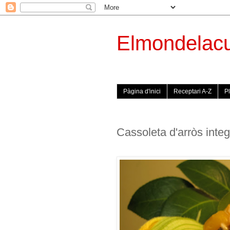
Elmondelac
Pàgina d'inici
Receptari A-Z
Pl
Cassoleta d'arròs inte