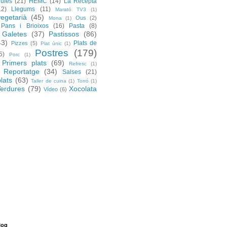
rufes
(21)
HEMC
(14)
La Recepta
12)
Llegums
(11)
Marató TV3
(1)
egetarià
(45)
Ous
(2)
Mona
(1)
Pans i Brioixos
(16)
Pasta
(8)
 Galetes
(37)
Pastissos
(86)
43)
Plats de
Pizzes
(5)
Plat únic
(1)
Postres
(179)
5)
Porc
(1)
Primers plats
(69)
Refresc
(1)
Reportatge
(34)
Salses
(21)
lats
(63)
Taller de cuina
(1)
Torró
(1)
erdures
(79)
Xocolata
Vídeo
(6)
log