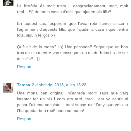
La història és molt trista i, desgraciadament, molt, molt
real... Sé de tants casos d'avis que ajuden als fills!!
En aquest cas, esperem que l'àvia rebi l'amor sincer i
l'agraïment d'aquests fills, que l'ajudin a casa i que, entre
tots, siguin feliços :-)
Què dir de la mona? :-)) Una passada!! Segur que un bon
tros de niu mentre vas mossegant un ou de briox ha de ser
deliciós!! :-))
Respon
Teresa
2 d’abril del 2013, a les 13:28
Una mona ben original! m'agrada molt! saps que vaig
intentar fer un niu i com era tard, tard... em va caure al
posar l'ultuma xocolata... total sense niu! l'any que ve!a tu
t'ha quedat ben real! bona setmana!
Respon