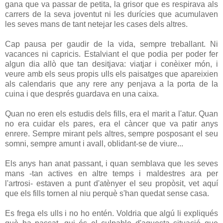
gana que va passar de petita, la grisor que es respirava als
carrers de la seva joventut ni les durícies que acumulaven
les seves mans de tant netejar les cases dels altres.
Cap pausa per gaudir de la vida, sempre treballant. Ni
vacances ni capricis. Estalviant el que podia per poder fer
algun dia allò que tan desitjava: viatjar i conèixer món, i
veure amb els seus propis ulls els paisatges que apareixien
als calendaris que any rere any penjava a la porta de la
cuina i que després guardava en una caixa.
Quan no eren els estudis dels fills, era el marit a l'atur. Quan
no era cuidar els pares, era el càncer que va patir anys
enrere. Sempre mirant pels altres, sempre posposant el seu
somni, sempre amunt i avall, oblidant-se de viure...
Els anys han anat passant, i quan semblava que les seves
mans -tan actives en altre temps i maldestres ara per
l'artrosi- estaven a punt d'atènyer el seu propòsit, vet aquí
que els fills tornen al niu perquè s'han quedat sense casa.
Es frega els ulls i no ho entén. Voldria que algú li expliqués