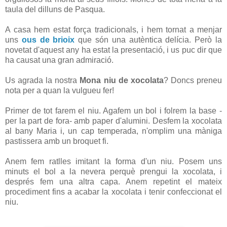
taula del dilluns de Pasqua.
A casa hem estat força tradicionals, i hem tornat a menjar
uns
ous de brioix
que són una autèntica delícia. Però la
novetat d'aquest any ha estat la presentació, i us puc dir que
ha causat una gran admiració.
Us agrada la nostra
Mona niu de xocolata
? Doncs preneu
nota per a quan la vulgueu fer!
Primer de tot farem el niu. Agafem un bol i folrem la base -
per la part de fora- amb paper d'alumini. Desfem la xocolata
al bany Maria i, un cap temperada, n'omplim una màniga
pastissera amb un broquet fi.
Anem fem ratlles imitant la forma d'un niu. Posem uns
minuts el bol a la nevera perquè prengui la xocolata, i
després fem una altra capa. Anem repetint el mateix
procediment fins a acabar la xocolata i tenir confeccionat el
niu.