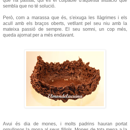
què ha passat, qui és el culpable d'aquesta situació que
sembla que no té solució.
Però, com a marassa que és, s'eixuga les llàgrimes i els
acull amb els braços oberts, vetllant pel seu niu amb la
mateixa passió de sempre. El seu somni, un cop més,
queda ajornat per a més endavant.
Avui és dia de mones, i molts padrins hauran portat
orgullosos la mona al seus fillols. Mones de tota mena a la