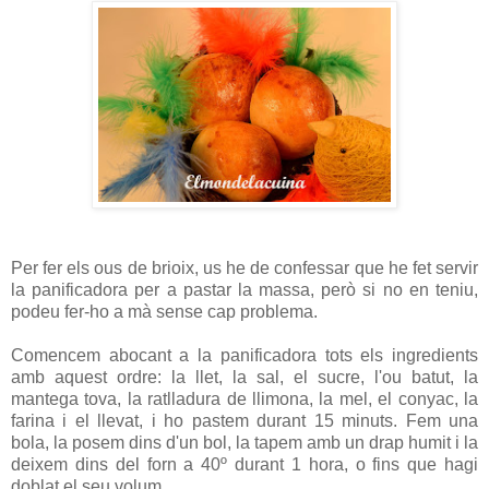
Per fer els ous de brioix, us he de confessar que he fet servir
la panificadora per a pastar la massa, però si no en teniu,
podeu fer-ho a mà sense cap problema.
Comencem abocant a la panificadora tots els ingredients
amb aquest ordre: la llet, la sal, el sucre, l'ou batut, la
mantega tova, la ratlladura de llimona, la mel, el conyac, la
farina i el llevat, i ho pastem durant 15 minuts. Fem una
bola, la posem dins d'un bol, la tapem amb un drap humit i la
deixem dins del forn a 40º durant 1 hora, o fins que hagi
doblat el seu volum.