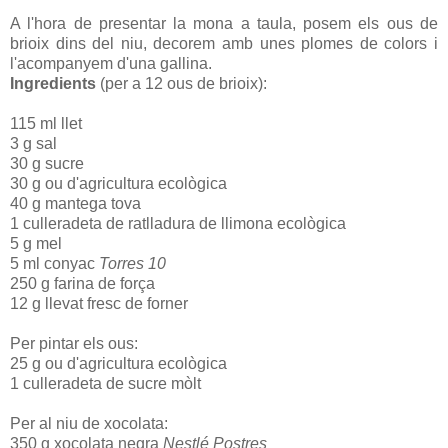
A l'hora de presentar la mona a taula, posem els ous de
brioix dins del niu, decorem amb unes plomes de colors i
l'acompanyem d'una gallina.
Ingredients
(per a 12 ous de brioix):
115 ml llet
3 g sal
30 g sucre
30 g ou d'agricultura ecològica
40 g mantega tova
1 culleradeta de ratlladura de llimona ecològica
5 g mel
5 ml conyac
Torres 10
250 g farina de força
12 g llevat fresc de forner
Per pintar els ous:
25 g ou d'agricultura ecològica
1 culleradeta de sucre mòlt
Per al niu de xocolata:
350 g xocolata negra
Nestlé Postres