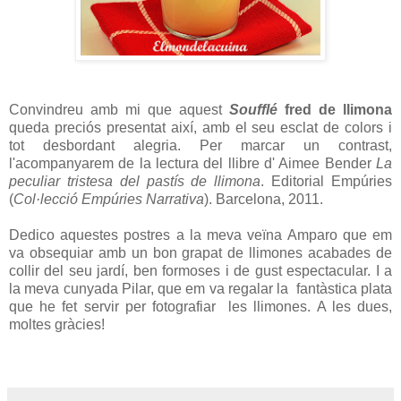
Convindreu amb mi que aquest
Soufflé
fred de llimona
queda preciós presentat així
, amb el seu esclat de colors i
tot desbordant alegria. Per marcar un contrast,
l'acompanyarem de la lectura del llibre d' Aimee Bender
La
peculiar tristesa del pastís de llimona
. Editorial Empúries
(
Col·lecció Empúries Narrativa
). Barcelona, 2011.
Dedico aquestes postres a la meva veïna Amparo que em
va obsequiar amb un bon grapat de llimones acabades de
collir del seu jardí, ben formoses i de gust espectacular. I a
la meva cunyada Pilar, que em va regalar la fantàstica plata
que he fet servir per fotografiar les llimones. A les dues,
moltes gràcies!