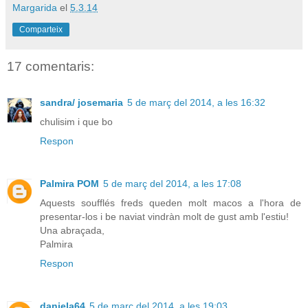
Margarida
el
5.3.14
Comparteix
17 comentaris:
sandra/ josemaria
5 de març del 2014, a les 16:32
chulisim i que bo
Respon
Palmira POM
5 de març del 2014, a les 17:08
Aquests soufflés freds queden molt macos a l'hora de
presentar-los i be naviat vindràn molt de gust amb l'estiu!
Una abraçada,
Palmira
Respon
daniela64
5 de març del 2014, a les 19:03