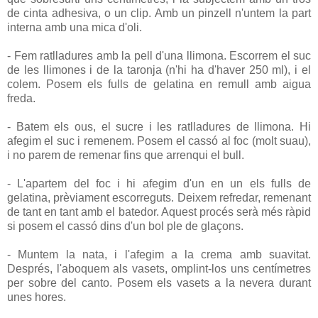
de cinta adhesiva, o un clip. Amb un pinzell n'untem la part
interna amb una mica d'oli.
- Fem ratlladures amb la pell d'una llimona. Escorrem el suc
de les llimones i de la taronja (n'hi ha d'haver 250 ml), i el
colem. Posem els fulls de gelatina en remull amb aigua
freda.
- Batem els ous, el sucre i les ratlladures de llimona. Hi
afegim el suc i remenem. Posem el cassó al foc (molt suau),
i no parem de remenar fins que arrenqui el bull.
- L'apartem del foc i hi afegim d'un en un els fulls de
gelatina, prèviament escorreguts. Deixem refredar, remenant
de tant en tant amb el batedor. Aquest procés serà més ràpid
si posem el cassó dins d'un bol ple de glaçons.
- Muntem la nata, i l'afegim a la crema amb suavitat.
Després, l'aboquem als vasets, omplint-los uns centímetres
per sobre del canto. Posem els vasets a la nevera durant
unes hores.