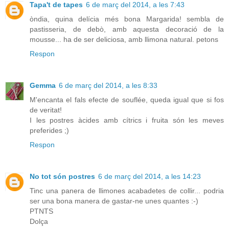
Tapa't de tapes
6 de març del 2014, a les 7:43
òndia, quina delícia més bona Margarida! sembla de
pastisseria, de debò, amb aquesta decoració de la
mousse... ha de ser deliciosa, amb llimona natural. petons
Respon
Gemma
6 de març del 2014, a les 8:33
M'encanta el fals efecte de souflée, queda igual que si fos
de veritat!
I les postres àcides amb cítrics i fruita són les meves
preferides ;)
Respon
No tot són postres
6 de març del 2014, a les 14:23
Tinc una panera de llimones acabadetes de collir... podria
ser una bona manera de gastar-ne unes quantes :-)
PTNTS
Dolça