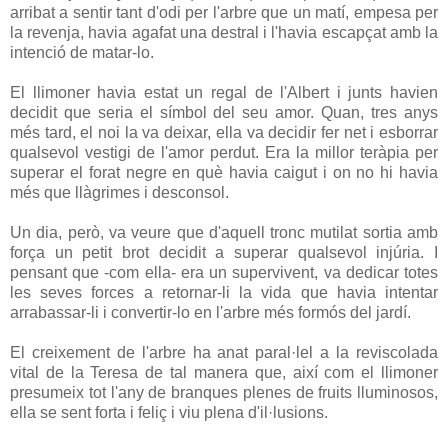
arribat a sentir tant d'odi per l'arbre que un matí, empesa per
la revenja, havia agafat una destral i l'havia escapçat amb la
intenció de matar-lo.
El llimoner havia estat un regal de l'Albert i junts havien
decidit que seria el símbol del seu amor. Quan, tres anys
més tard, el noi la va deixar, ella va decidir fer net i esborrar
qualsevol vestigi de l'amor perdut. Era la millor teràpia per
superar el forat negre en què havia caigut i on no hi havia
més que llàgrimes i desconsol.
Un dia, però, va veure que d'aquell tronc mutilat sortia amb
força un petit brot decidit a superar qualsevol injúria. I
pensant que -com ella- era un supervivent, va dedicar totes
les seves forces a retornar-li la vida que havia intentar
arrabassar-li i convertir-lo en l'arbre més formós del jardí.
El creixement de l'arbre ha anat paral·lel a la reviscolada
vital de la Teresa de tal manera que, així com el llimoner
presumeix tot l'any de branques plenes de fruits lluminosos,
ella se sent forta i feliç i viu plena d'il·lusions.