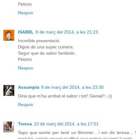
Petons
Respon
ISABEL
8 de març del 2014, a les 21:23
Increïble presentació.
Digne de una super cuinera.
Segur que de sabor fantàstic.
Petons
Respon
Assumpta
9 de març del 2014, a les 23:30
Diria que m'ha arribat el sabor i tot!! Genial!! ;-))
Respon
Teresa
10 de març del 2014, a les 17:01
Saps que somio per tenir un llimoner... i em dic teresa... !
però bé, veient aquest souffleé avui potser el somiï !! petó