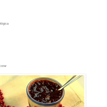
ològica
corar