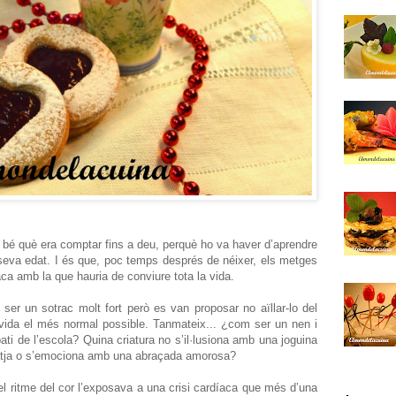
a bé què era comptar fins a deu, perquè ho va haver d’aprendre
 seva edat. I és que, poc temps després de néixer, els metges
íaca amb la que hauria de conviure tota la vida.
ser un sotrac molt fort però es van proposar no aïllar-lo del
vida el més normal possible. Tanmateix... ¿com ser un nen i
 pati de l’escola? Quina criatura no s’il·lusiona amb una joguina
platja o s’emociona amb una abraçada amorosa?
el ritme del cor l’exposava a una crisi cardíaca que més d’una