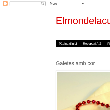
Elmondelac
Pàgina d'inici
Receptari A-Z
Pl
Galetes amb cor