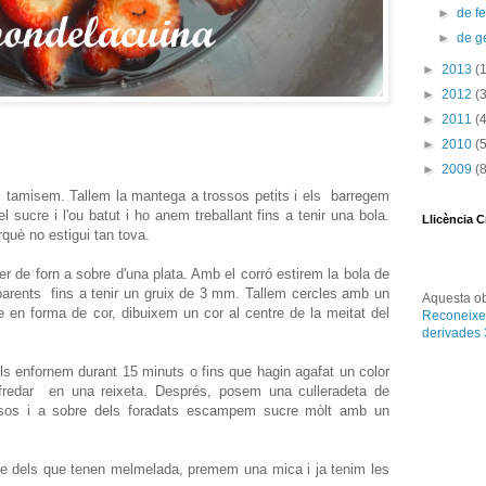
►
de f
►
de g
►
2013
(
►
2012
(
►
2011
(
►
2010
(
►
2009
(
el tamisem. Tallem la mantega a trossos petits i els barregem
l sucre i l'ou batut i ho anem treballant fins a tenir una bola.
Llicència 
què no estigui tan tova.
 de forn a sobre d'una plata. Amb el corró estirem la bola de
arents fins a tenir un gruix de 3 mm. Tallem cercles amb un
Aquesta
o
e en forma de cor, dibuixem un cor al centre de la meitat del
Reconeixe
derivades
els enfornem durant 15 minuts o fins que hagin agafat un color
efredar en una reixeta. Després, posem una culleradeta de
lisos i a sobre dels foradats escampem sucre mòlt amb un
re dels que tenen melmelada, premem una mica i ja tenim les