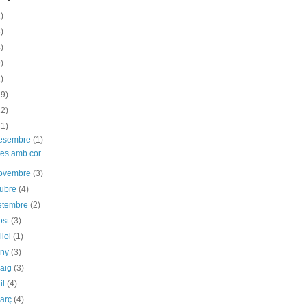
)
)
)
)
)
19)
12)
31)
desembre
(1)
tes amb cor
novembre
(3)
tubre
(4)
etembre
(2)
ost
(3)
liol
(1)
uny
(3)
maig
(3)
il
(4)
març
(4)