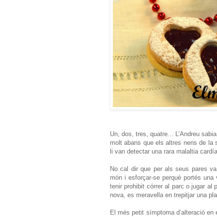
Un, dos, tres, quatre... L’Andreu sabi
molt abans que els altres nens de la
li van detectar una rara malaltia card
No cal dir que per als seus pares va 
món i esforçar-se perquè portés una 
tenir prohibit córrer al parc o jugar al
nova, es meravella en trepitjar una 
El més petit símptoma d’alteració en 