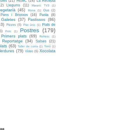
rufes
(21)
HEMC
(14)
La Recepta
12)
Llegums
(11)
Marató TV3
(1)
egetarià
(45)
Ous
(2)
Mona
(1)
Pans i Brioixos
(16)
Pasta
(8)
 Galetes
(37)
Pastissos
(86)
43)
Plats de
Pizzes
(5)
Plat únic
(1)
Postres
(179)
5)
Porc
(1)
Primers plats
(69)
Refresc
(1)
Reportatge
(34)
Salses
(21)
lats
(63)
Taller de cuina
(1)
Torró
(1)
erdures
(79)
Xocolata
Vídeo
(6)
log