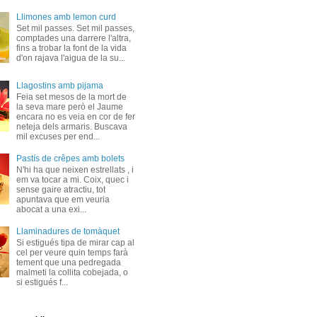
Llimones amb lemon curd
Set mil passes. Set mil passes,
comptades una darrere l'altra,
fins a trobar la font de la vida
d'on rajava l'aigua de la su...
Llagostins amb pijama
Feia set mesos de la mort de
la seva mare però el Jaume
encara no es veia en cor de fer
neteja dels armaris. Buscava
mil excuses per end...
Pastís de crêpes amb bolets
N'hi ha que neixen estrellats , i
em va tocar a mi. Coix, quec i
sense gaire atractiu, tot
apuntava que em veuria
abocat a una exi...
Llaminadures de tomàquet
Si estigués tipa de mirar cap al
cel per veure quin temps farà
tement que una pedregada
malmeti la collita cobejada, o
si estigués f...