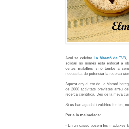
Avui se celebra
La Marató de TV3
,
solidari no només està enfocat a obt
certes malalties sinó també a sensi
necessitat de potenciar la recerca cien
Aquest any el cor de La Marató bateg
de 2000 activitats previstes arreu del
recerca científica. Des de la meva cu
Si us han agradat i voldríeu fer-les, 
Per a la melmelada:
- En un cassó posem les maduixes tal