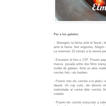
Per a les galetes:
- Barregem la farina amb el llevat i 
amb la farina, fent engrunes. Afegim e
La reservem 15 minuts a la nevera per
- Encenem el forn a 170º. Posem paper
massa posada entre dos films transp
motlle de galetes. Amb un altre motll
cercles fets i els buidem.
- Posem tots els cercles a la plata i 
daurat. Un cop cuits, els deixem r
melmelada al centre dels cercles l
colador.
- Posem els cercles ensucrats a sob