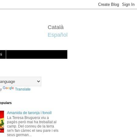
Català
Español
mi
by
Translate
opulars
Amanida de taronja i fonoll
La Teresa Bruguera viu a
pagès però mai ha treballat al
camp. Del conreu de la terra
se'n fan càrrec el seu pare i els
seus german...