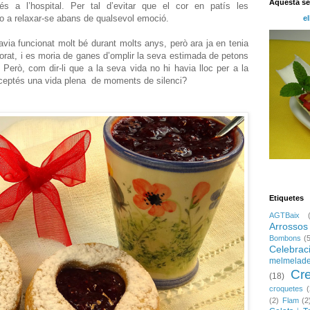
Aquesta s
s a l’hospital. Per tal d’evitar que el cor en patís les
o a relaxar-se abans de qualsevol emoció.
el
avia funcionat molt bé durant molts anys, però ara ja en tenia
morat, i es moria de ganes d’omplir la seva estimada de petons
 Però, com dir-li que a la seva vida no hi havia lloc per a la
ceptés una vida plena de moments de silenci?
Etiquetes
AGTBaix
Arrossos
Bombons
(
Celebrac
melmelad
Cr
(18)
croquetes
(
(2)
Flam
(2