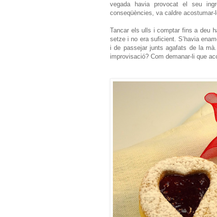
vegada havia provocat el seu ingré
conseqüències, va caldre acostumar-l
Tancar els ulls i comptar fins a deu h
setze i no era suficient. S’havia ena
i de passejar junts agafats de la mà.
improvisació? Com demanar-li que ac