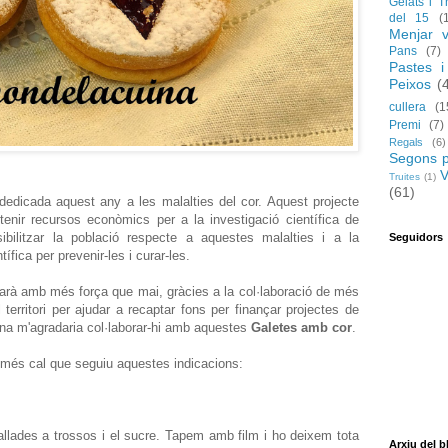
Gelats i T
del 15
(
Menjar v
Pans
(7)
Pastes i
Peixos
(
cullera
(1
Premi
(7)
Regals
(6)
Segons p
V
Truites
(1)
(61)
 dedicada aquest any a les malalties del cor. Aquest projecte
enir recursos econòmics per a la investigació científica de
bilitzar la població respecte a aquestes malalties i a la
Seguidors
tífica per prevenir-les i curar-les.
arà amb més força que mai, gràcies a la col·laboració de més
 territori per ajudar a recaptar fons per finançar projectes de
ina m'agradaria col·laborar-hi amb aquestes
Galetes amb cor
.
només cal que seguiu aquestes indicacions:
lades a trossos i el sucre. Tapem amb film i ho deixem tota
Arxiu del b