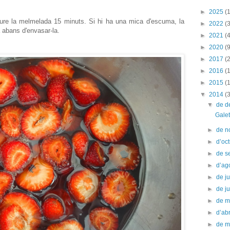
►
2025
(1
ure la melmelada 15 minuts. Si hi ha una mica d'escuma, la
►
2022
(3
 abans d'envasar-la.
►
2021
(4
►
2020
(9
►
2017
(2
►
2016
(
►
2015
(
▼
2014
(
▼
de 
Gale
►
de 
►
d’oc
►
de s
►
d’ag
►
de ju
►
de j
►
de 
►
d’abr
►
de 