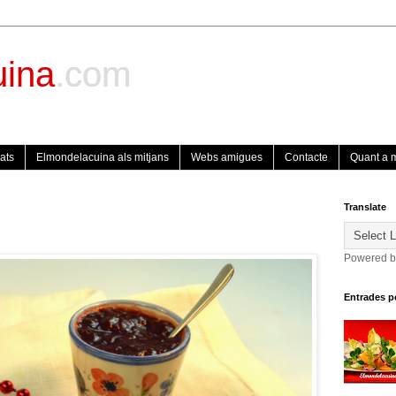
uina
.com
ats
Elmondelacuina als mitjans
Webs amigues
Contacte
Quant a 
Translate
Powered 
Entrades p