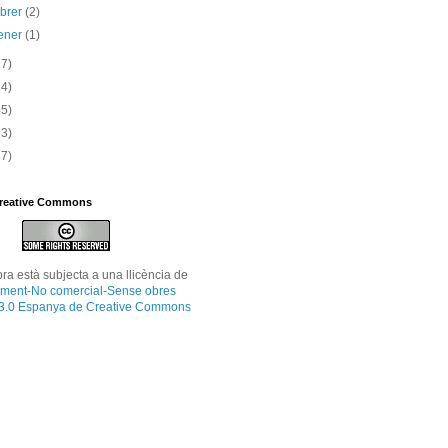
ebrer
(2)
ener
(1)
17)
34)
45)
53)
87)
Creative Commons
bra
està subjecta a una llicència de
ment-No comercial-Sense obres
 3.0 Espanya de Creative Commons