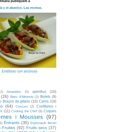
etmana publiquem a
la y el abanico. Las recetas.
Endibias con anchoas
aperitius
(10)
(2)
Amanides
(5)
(26)
Bolets
(9)
Banc d'Aliments
(2)
Braços de gitano
(10)
Carns
(19)
5)
ió
(64)
Confitures i
Concurs
(2)
es
(11)
Coques
Cooking the Chef
(6)
emes i Mousses
(97)
Entrants
(35)
2)
Espectacle literari
Fruites
(92)
Fruits secs
(37)
)