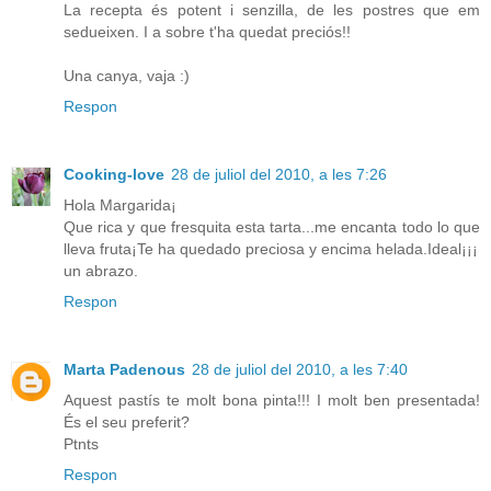
La recepta és potent i senzilla, de les postres que em
sedueixen. I a sobre t'ha quedat preciós!!
Una canya, vaja :)
Respon
Cooking-love
28 de juliol del 2010, a les 7:26
Hola Margarida¡
Que rica y que fresquita esta tarta...me encanta todo lo que
lleva fruta¡Te ha quedado preciosa y encima helada.Ideal¡¡¡
un abrazo.
Respon
Marta Padenous
28 de juliol del 2010, a les 7:40
Aquest pastís te molt bona pinta!!! I molt ben presentada!
És el seu preferit?
Ptnts
Respon