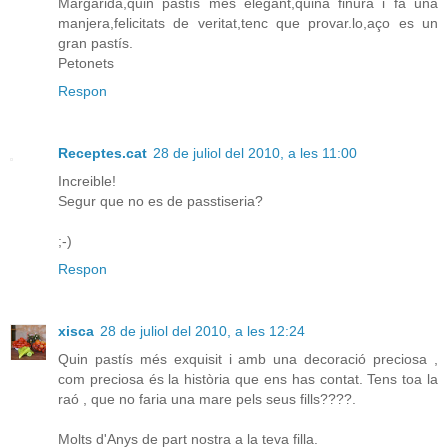
Margarida,quin pastís mès elegant,quina finura i fa una
manjera,felicitats de veritat,tenc que provar.lo,aço es un
gran pastís.
Petonets
Respon
Receptes.cat
28 de juliol del 2010, a les 11:00
Increible!
Segur que no es de passtiseria?
;-)
Respon
xisca
28 de juliol del 2010, a les 12:24
Quin pastís més exquisit i amb una decoració preciosa ,
com preciosa és la història que ens has contat. Tens toa la
raó , que no faria una mare pels seus fills????.
Molts d'Anys de part nostra a la teva filla.