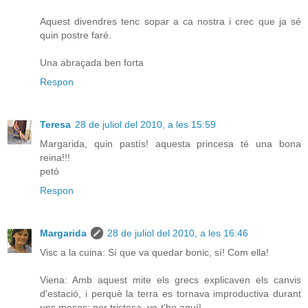
Aquest divendres tenc sopar a ca nostra i crec que ja sé
quin postre faré.
Una abraçada ben forta
Respon
Teresa
28 de juliol del 2010, a les 15:59
Margarida, quin pastís! aquesta princesa té una bona
reina!!!
petó
Respon
Margarida
28 de juliol del 2010, a les 16:46
Visc a la cuina: Sí que va quedar bonic, sí! Com ella!
Viena: Amb aquest mite els grecs explicaven els canvis
d'estació, i perquè la terra es tornava improductiva durant
uns mesos: per tristesa, ve-t'ho aquí!