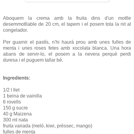
Aboquem la crema amb la fruita dins d'un motlle
desemmotllable de 20 cm, el tapem i el posem tota la nit al
congelador.
Per guarnir el pastís, n'hi haurà prou amb unes fulles de
menta i unes roses fetes amb xocolata blanca. Una hora
abans de servir-lo, el posem a la nevera perquè perdi
duresa i el puguem tallar bé.
Ingredients:
1/2 l llet
1 beina de vainilla
6 rovells
150 g sucre
40 g Maizena
300 ml nata
fruita variada (meló, kiwi, préssec, mango)
fulles de menta