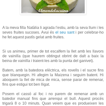
A la meva filla Natàlia li agrada l'estiu, amb la seva llum i les
seves fruites sucoses. Avui és
el seu sant
i per celebrar-ho
he fet aquest pastís gelat amb fruites.
Si us animeu, primer de tot escalfem la llet amb les llavors
de vainilla (que haurem obtingut obrint de dalt a baix la
beina de vainilla i traient-les amb la punta del ganivet).
Batem, amb la batedora elèctrica, els rovells i el sucre fins
que blanquegin. Hi afegim la Maizena i seguim batent. Hi
aboquem la llet de mica de mica, sense parar de remenar,
fins que estigui tot ben lligat.
Posem el cassó al foc i no parem de remenar amb un
batedor manual fins que arrenqui el bull. Aquest procés
trigarà 8 o 10 minuts. Quan veiem que es produeixen les