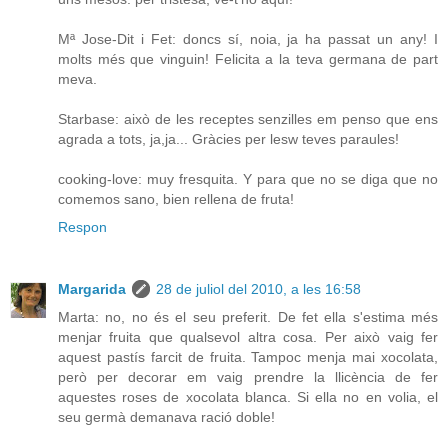
Mª Jose-Dit i Fet: doncs sí, noia, ja ha passat un any! I
molts més que vinguin! Felicita a la teva germana de part
meva.
Starbase: això de les receptes senzilles em penso que ens
agrada a tots, ja,ja... Gràcies per lesw teves paraules!
cooking-love: muy fresquita. Y para que no se diga que no
comemos sano, bien rellena de fruta!
Respon
Margarida
28 de juliol del 2010, a les 16:58
Marta: no, no és el seu preferit. De fet ella s'estima més
menjar fruita que qualsevol altra cosa. Per això vaig fer
aquest pastís farcit de fruita. Tampoc menja mai xocolata,
però per decorar em vaig prendre la llicència de fer
aquestes roses de xocolata blanca. Si ella no en volia, el
seu germà demanava ració doble!