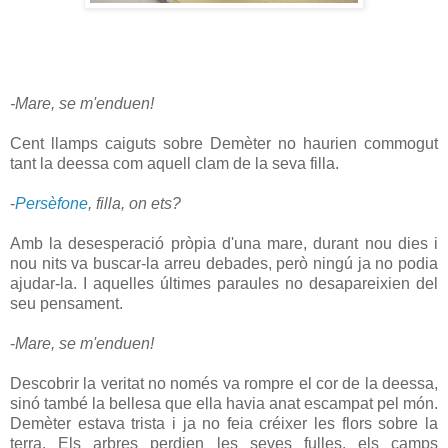
-Mare, se m'enduen!
Cent llamps caiguts sobre Demèter no haurien commogut
tant la deessa com aquell clam de la seva filla.
-
Persèfone
, filla, on ets?
Amb la desesperació pròpia d'una mare, durant nou dies i
nou nits va buscar-la arreu debades, però ningú ja no podia
ajudar-la. I aquelles últimes paraules no desapareixien del
seu pensament.
-
Mare, se m'enduen!
Descobrir la veritat no només va rompre el cor de la deessa,
sinó també la bellesa que ella havia anat escampat pel món.
Demèter estava trista i ja no feia créixer les flors sobre la
terra. Els arbres perdien les seves fulles, els camps