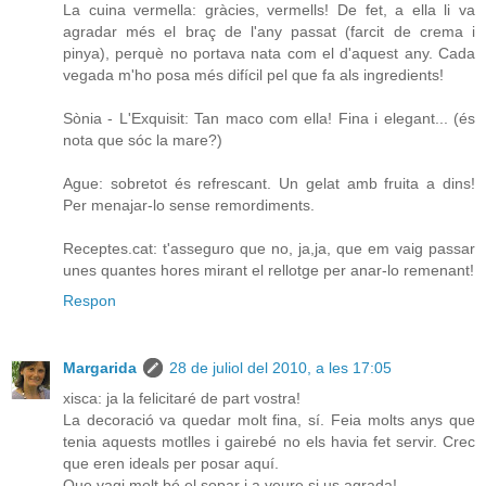
La cuina vermella: gràcies, vermells! De fet, a ella li va
agradar més el braç de l'any passat (farcit de crema i
pinya), perquè no portava nata com el d'aquest any. Cada
vegada m'ho posa més difícil pel que fa als ingredients!
Sònia - L'Exquisit: Tan maco com ella! Fina i elegant... (és
nota que sóc la mare?)
Ague: sobretot és refrescant. Un gelat amb fruita a dins!
Per menajar-lo sense remordiments.
Receptes.cat: t'asseguro que no, ja,ja, que em vaig passar
unes quantes hores mirant el rellotge per anar-lo remenant!
Respon
Margarida
28 de juliol del 2010, a les 17:05
xisca: ja la felicitaré de part vostra!
La decoració va quedar molt fina, sí. Feia molts anys que
tenia aquests motlles i gairebé no els havia fet servir. Crec
que eren ideals per posar aquí.
Que vagi molt bé el sopar i a veure si us agrada!