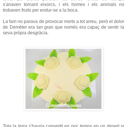
s'anaven tornant eixorcs, i els homes i els animals no
trobaven fruits per endur-se a la boca.
La fam no parava de provocar morts a tot arreu, però el dolor
de Demèter era tan gran que només era capaç de sentir la
seva pròpia desgràcia.
Tota la terra s'hauria convertit en poc temps en un desert si