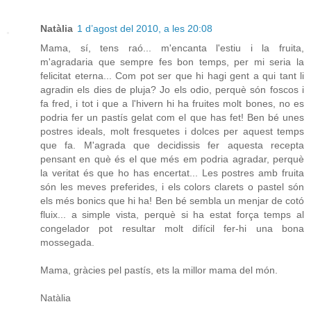
Natàlia
1 d’agost del 2010, a les 20:08
Mama, sí, tens raó... m'encanta l'estiu i la fruita,
m'agradaria que sempre fes bon temps, per mi seria la
felicitat eterna... Com pot ser que hi hagi gent a qui tant li
agradin els dies de pluja? Jo els odio, perquè són foscos i
fa fred, i tot i que a l'hivern hi ha fruites molt bones, no es
podria fer un pastís gelat com el que has fet! Ben bé unes
postres ideals, molt fresquetes i dolces per aquest temps
que fa. M'agrada que decidissis fer aquesta recepta
pensant en què és el que més em podria agradar, perquè
la veritat és que ho has encertat... Les postres amb fruita
són les meves preferides, i els colors clarets o pastel són
els més bonics que hi ha! Ben bé sembla un menjar de cotó
fluix... a simple vista, perquè si ha estat força temps al
congelador pot resultar molt difícil fer-hi una bona
mossegada.
Mama, gràcies pel pastís, ets la millor mama del món.
Natàlia