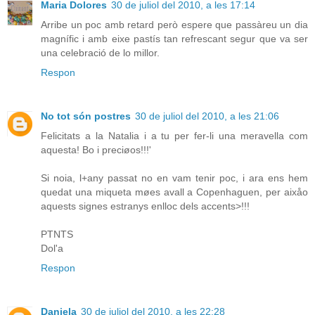
Maria Dolores
30 de juliol del 2010, a les 17:14
Arribe un poc amb retard però espere que passàreu un dia
magnífic i amb eixe pastís tan refrescant segur que va ser
una celebració de lo millor.
Respon
No tot són postres
30 de juliol del 2010, a les 21:06
Felicitats a la Natalia i a tu per fer-li una meravella com
aquesta! Bo i preciøos!!!'
Si noia, l+any passat no en vam tenir poc, i ara ens hem
quedat una miqueta møes avall a Copenhaguen, per aixåo
aquests signes estranys enlloc dels accents>!!!
PTNTS
Dol'a
Respon
Daniela
30 de juliol del 2010, a les 22:28