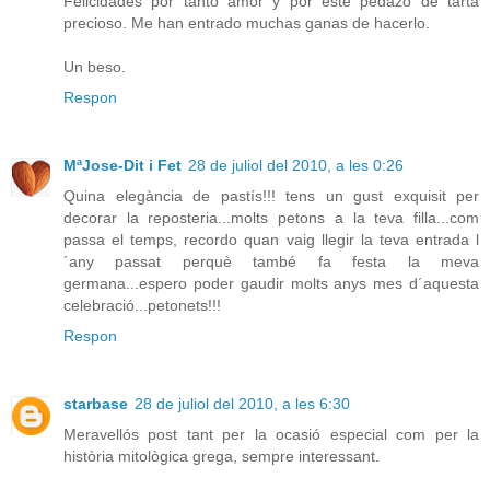
Felicidades por tanto amor y por este pedazo de tarta
precioso. Me han entrado muchas ganas de hacerlo.
Un beso.
Respon
MªJose-Dit i Fet
28 de juliol del 2010, a les 0:26
Quina elegància de pastís!!! tens un gust exquisit per
decorar la reposteria...molts petons a la teva filla...com
passa el temps, recordo quan vaig llegir la teva entrada l
´any passat perquè també fa festa la meva
germana...espero poder gaudir molts anys mes d´aquesta
celebració...petonets!!!
Respon
starbase
28 de juliol del 2010, a les 6:30
Meravellós post tant per la ocasió especial com per la
història mitològica grega, sempre interessant.