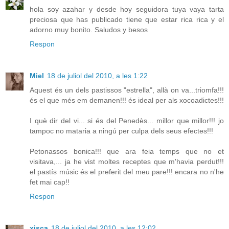
hola soy azahar y desde hoy seguidora tuya vaya tarta
preciosa que has publicado tiene que estar rica rica y el
adorno muy bonito. Saludos y besos
Respon
Miel
18 de juliol del 2010, a les 1:22
Aquest és un dels pastissos "estrella", allà on va...triomfa!!!
és el que més em demanen!!! és ideal per als xocoadictes!!!
I què dir del vi... si és del Penedès... millor que millor!!! jo
tampoc no mataria a ningú per culpa dels seus efectes!!!
Petonassos bonica!!! que ara feia temps que no et
visitava,... ja he vist moltes receptes que m'havia perdut!!!
el pastís músic és el preferit del meu pare!!! encara no n'he
fet mai cap!!
Respon
xisca
18 de juliol del 2010, a les 12:02