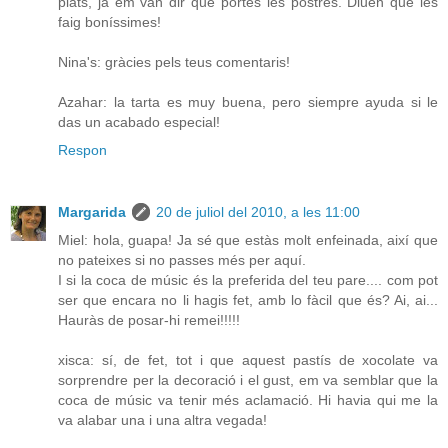
plats, ja em van dir que portés les postres. Diuen que les
faig boníssimes!
Nina's: gràcies pels teus comentaris!
Azahar: la tarta es muy buena, pero siempre ayuda si le
das un acabado especial!
Respon
Margarida
20 de juliol del 2010, a les 11:00
Miel: hola, guapa! Ja sé que estàs molt enfeinada, així que
no pateixes si no passes més per aquí.
I si la coca de músic és la preferida del teu pare.... com pot
ser que encara no li hagis fet, amb lo fàcil que és? Ai, ai...
Hauràs de posar-hi remei!!!!!
xisca: sí, de fet, tot i que aquest pastís de xocolate va
sorprendre per la decoració i el gust, em va semblar que la
coca de músic va tenir més aclamació. Hi havia qui me la
va alabar una i una altra vegada!