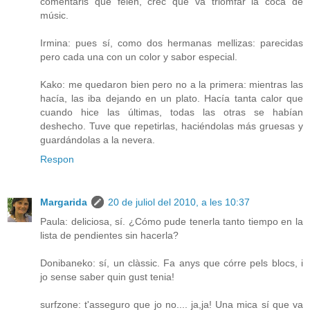
comentaris que feien, crec que va triomfar la coca de
músic.
Irmina: pues sí, como dos hermanas mellizas: parecidas
pero cada una con un color y sabor especial.
Kako: me quedaron bien pero no a la primera: mientras las
hacía, las iba dejando en un plato. Hacía tanta calor que
cuando hice las últimas, todas las otras se habían
deshecho. Tuve que repetirlas, haciéndolas más gruesas y
guardándolas a la nevera.
Respon
Margarida
20 de juliol del 2010, a les 10:37
Paula: deliciosa, sí. ¿Cómo pude tenerla tanto tiempo en la
lista de pendientes sin hacerla?
Donibaneko: sí, un clàssic. Fa anys que córre pels blocs, i
jo sense saber quin gust tenia!
surfzone: t'asseguro que jo no.... ja,ja! Una mica sí que va