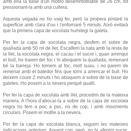
amb ella la base d'un motllo desemmotllable de 26 cm, tot
pressionant-la amb una cullera.
Aquesta vegada no ho vaig fer, però la propera pintaré la
superfície amb clara d'ou i l'enfornaré 5 minuts. Això evitarà
que la primera capa de xocolata humitegi la galeta.
Per fer la capa de xocolata negra, desfem el sobre de
quallada amb 50 ml de llet. Escalfem la nata amb la resta de
la llet, la xocolata negra, el cacau i el sucre i, quan arrenqui
el bull, ho traiem del foc i hi aboquem la quallada, remenant
bé la barreja. Ho tornem al foc, molt suau, i no parem de
remenar amb el batedor fins que torni a arrencar el bull. Ho
deixem coure 2 minuts i ho aboquem a sobre de la base de
galetes. Ho posem a la nevera perquè qualli.
Per fer la capa de xocolata amb llet, procedim de la mateixa
manera. A l'hora d'abocar-la a sobre de la capa de xocolata
negra ho fem a poc a poc, no de cop, i amb moviments
circulars. Posem el motlle a la nevera.
Per fer la capa de xocolata blanca, seguim les mateixes
indicacions anteriors. Aquest cop, però, no hi afegim sucre.