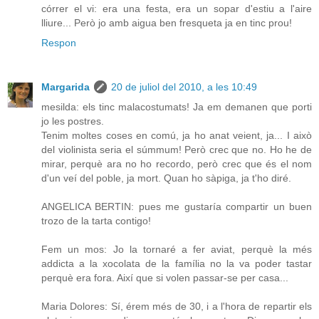
córrer el vi: era una festa, era un sopar d'estiu a l'aire
lliure... Però jo amb aigua ben fresqueta ja en tinc prou!
Respon
Margarida
20 de juliol del 2010, a les 10:49
mesilda: els tinc malacostumats! Ja em demanen que porti
jo les postres.
Tenim moltes coses en comú, ja ho anat veient, ja... I això
del violinista seria el súmmum! Però crec que no. Ho he de
mirar, perquè ara no ho recordo, però crec que és el nom
d'un veí del poble, ja mort. Quan ho sàpiga, ja t'ho diré.
ANGELICA BERTIN: pues me gustaría compartir un buen
trozo de la tarta contigo!
Fem un mos: Jo la tornaré a fer aviat, perquè la més
addicta a la xocolata de la família no la va poder tastar
perquè era fora. Així que si volen passar-se per casa...
Maria Dolores: Sí, érem més de 30, i a l'hora de repartir els