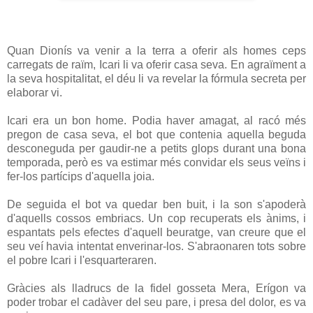
Quan Dionís va venir a la terra a oferir als homes ceps
carregats de raïm, Icari li va oferir casa seva. En agraïment a
la seva hospitalitat, el déu li va revelar la fórmula secreta per
elaborar vi.
Icari era un bon home. Podia haver amagat, al racó més
pregon de casa seva, el bot que contenia aquella beguda
desconeguda per gaudir-ne a petits glops durant una bona
temporada, però es va estimar més convidar els seus veïns i
fer-los partícips d'aquella joia.
De seguida el bot va quedar ben buit, i la son s'apoderà
d'aquells cossos embriacs. Un cop recuperats els ànims, i
espantats pels efectes d'aquell beuratge, van creure que el
seu veí havia intentat enverinar-los. S'abraonaren tots sobre
el pobre Icari i l'esquarteraren.
Gràcies als lladrucs de la fidel gosseta Mera, Erígon va
poder trobar el cadàver del seu pare, i presa del dolor, es va