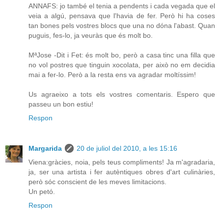
ANNAFS: jo també el tenia a pendents i cada vegada que el
veia a algú, pensava que l'havia de fer. Però hi ha coses
tan bones pels vostres blocs que una no dóna l'abast. Quan
puguis, fes-lo, ja veuràs que és molt bo.
MªJose -Dit i Fet: és molt bo, però a casa tinc una filla que
no vol postres que tinguin xocolata, per això no em decidia
mai a fer-lo. Però a la resta ens va agradar moltíssim!
Us agraeixo a tots els vostres comentaris. Espero que
passeu un bon estiu!
Respon
Margarida
20 de juliol del 2010, a les 15:16
Viena:gràcies, noia, pels teus compliments! Ja m'agradaria,
ja, ser una artista i fer autèntiques obres d'art culinàries,
però sóc conscient de les meves limitacions.
Un petó.
Respon