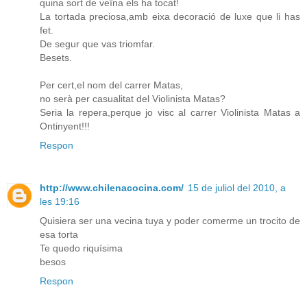
quina sort de veïna els ha tocat!
La tortada preciosa,amb eixa decoració de luxe que li has
fet.
De segur que vas triomfar.
Besets.
Per cert,el nom del carrer Matas,
no serà per casualitat del Violinista Matas?
Seria la repera,perque jo visc al carrer Violinista Matas a
Ontinyent!!!
Respon
http://www.chilenacocina.com/
15 de juliol del 2010, a
les 19:16
Quisiera ser una vecina tuya y poder comerme un trocito de
esa torta
Te quedo riquísima
besos
Respon