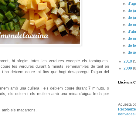
►
d’ag
►
de ju
►
de j
►
de 
►
d’abr
►
de 
►
de f
►
de g
rent, hi afegim totes les verdures excepte els tomàquets.
►
2010
(
coure les verdures durant 5 minuts, remenant-les de tant en
►
2009
(
 i ho deixem coure tot fins que hagi desaparegut l'aigua del
Llicència 
enem amb una cullera i els deixem coure durant 7 minuts, o
its, els colem i els mullem amb una mica d'aigua freda per
Aquesta
o
Reconeixe
m amb els macarrons.
derivades