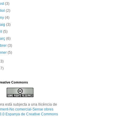
ost
(3)
liol
(2)
uny
(4)
maig
(3)
il
(5)
març
(6)
ebrer
(3)
ener
(5)
53)
87)
Creative Commons
bra
està subjecta a una llicència de
ment-No comercial-Sense obres
 3.0 Espanya de Creative Commons