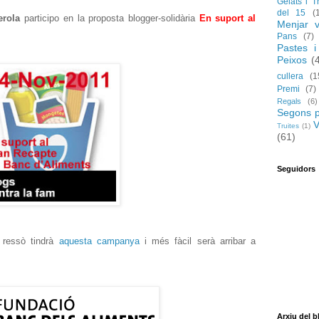
Gelats i T
del 15
(
erola
participo en la proposta blogger-solidària
En suport al
Menjar v
Pans
(7)
Pastes i
Peixos
(
cullera
(1
Premi
(7)
Regals
(6)
Segons p
V
Truites
(1)
(61)
Seguidors
 ressò tindrà
aquesta campanya
i més fàcil serà arribar a
Arxiu del b