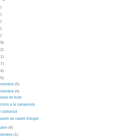
)
)
)
)
)
19)
12)
31)
17)
34)
45)
desembre
(5)
novembre
(4)
ssets de trufa
rrons a la camperola
e carbassa
sants de cabell d'àngel
tubre
(4)
etembre
(1)