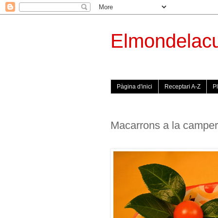
Elmondelac
Pàgina d'inici
Receptari A-Z
Pl
Macarrons a la camper