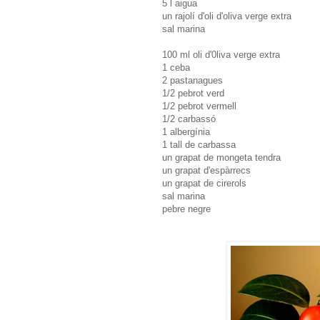
5 l aigua
un rajolí d'oli d'oliva verge extra
sal marina
100 ml oli d'0liva verge extra
1 ceba
2 pastanagues
1/2 pebrot verd
1/2 pebrot vermell
1/2 carbassó
1 albergínia
1 tall de carbassa
un grapat de mongeta tendra
un grapat d'espàrrecs
un grapat de cirerols
sal marina
pebre negre