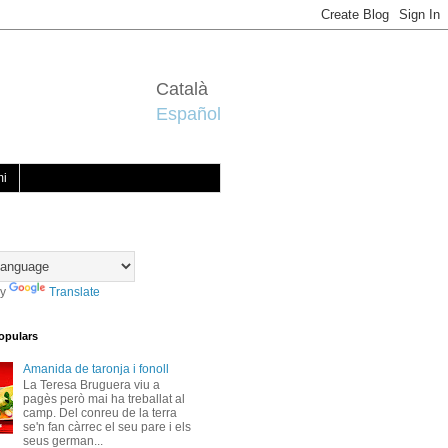
Català
Español
mi
by
Translate
opulars
Amanida de taronja i fonoll
La Teresa Bruguera viu a
pagès però mai ha treballat al
camp. Del conreu de la terra
se'n fan càrrec el seu pare i els
seus german...