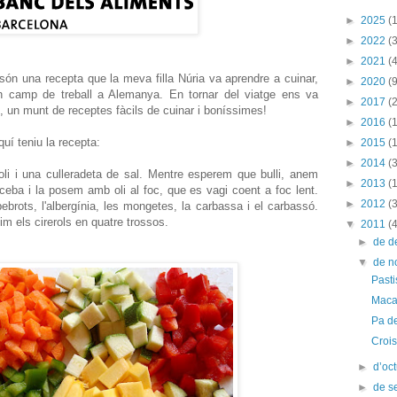
►
2025
(1
►
2022
(3
►
2021
(4
són una recepta que la meva filla Núria va aprendre a cuinar,
►
2020
(9
n camp de treball a Alemanya. En tornar del viatge ens va
►
2017
(2
, un munt de receptes fàcils de cuinar i boníssimes!
►
2016
(
uí teniu la recepta:
►
2015
(
►
2014
(
oli i una culleradeta de sal. Mentre esperem que bulli, anem
►
2013
(
 ceba i la posem amb oli al foc, que es vagi coent a foc lent.
►
2012
(
brots, l'albergínia, les mongetes, la carbassa i el carbassó.
im els cirerols en quatre trossos.
▼
2011
(
►
de 
▼
de 
Pasti
Maca
Pa d
Crois
►
d’oc
►
de s