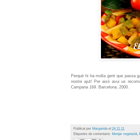
Perquè hi ha molta gent que passa g
nostre ajut! Per això avui us reco
Campana 169. Barcelona, 2000.
Publicat per
Margarida
el
24.11.11
Etiquetes de comentaris:
Menjar vegetarià
,