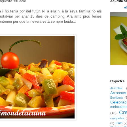
aquesta situació.
Aquesta s
el
i no tenia por del futur. Ni a ella ni a la seva família no els
 estalviar per anar 15 dies de càmping. Ara amb prou feines
o entenen per què la nevera està sempre buida...
Etiquetes
AGTBaix
Arrossos
Bombons
(
Celebrac
melmelad
Cr
(18)
croquetes
(
(2)
Flam
(2