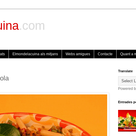
uina
.com
ats
Elmondelacuina als mitjans
Webs amigues
Contacte
Quant a 
Translate
ola
Powered 
Entrades p