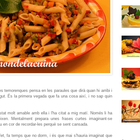
s temorenques pensa en les paraules que dirà quan hi arribi i
gut. És la primera vegada que fa una cosa així, i no sap quin
stat molt amable amb ella i l'ha citat a mig matí. Només li ha
ixen. Mentalment prepara unes frases curtes imaginant-se
eu en cor de recordar-les perquè se sent cansada.
 fet, fa temps que no dorm, i és que mai s'hauria imaginat que