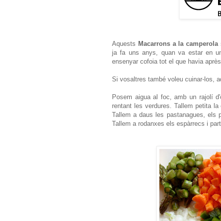
Aquests
Macarrons a la camperola
ja fa uns anys, quan va estar en u
ensenyar cofoia tot el que havia après
Si vosaltres també voleu cuinar-los, aq
Posem aigua al foc, amb un rajolí d'
rentant les verdures. Tallem petita la
Tallem a daus les pastanagues, els pe
Tallem a rodanxes els espàrrecs i part