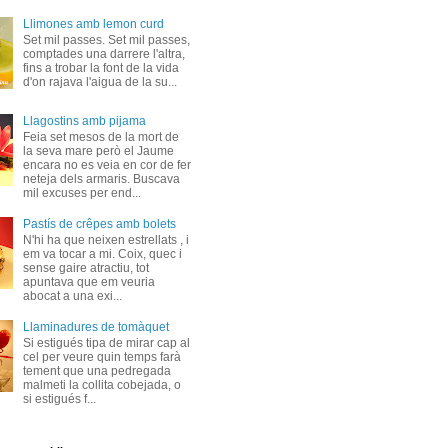
Llimones amb lemon curd
Set mil passes. Set mil passes,
comptades una darrere l'altra,
fins a trobar la font de la vida
d'on rajava l'aigua de la su...
Llagostins amb pijama
Feia set mesos de la mort de
la seva mare però el Jaume
encara no es veia en cor de fer
neteja dels armaris. Buscava
mil excuses per end...
Pastís de crêpes amb bolets
N'hi ha que neixen estrellats , i
em va tocar a mi. Coix, quec i
sense gaire atractiu, tot
apuntava que em veuria
abocat a una exi...
Llaminadures de tomàquet
Si estigués tipa de mirar cap al
cel per veure quin temps farà
tement que una pedregada
malmeti la collita cobejada, o
si estigués f...