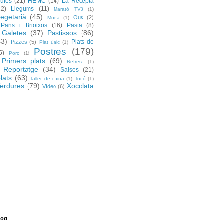
rufes
(21)
HEMC
(14)
La Recepta
12)
Llegums
(11)
Marató TV3
(1)
egetarià
(45)
Ous
(2)
Mona
(1)
Pans i Brioixos
(16)
Pasta
(8)
 Galetes
(37)
Pastissos
(86)
43)
Plats de
Pizzes
(5)
Plat únic
(1)
Postres
(179)
5)
Porc
(1)
Primers plats
(69)
Refresc
(1)
Reportatge
(34)
Salses
(21)
lats
(63)
Taller de cuina
(1)
Torró
(1)
erdures
(79)
Xocolata
Vídeo
(6)
log