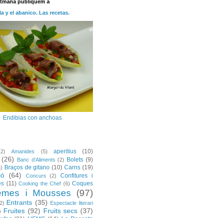
etmana publiquem a
la y el abanico. Las recetas.
Endibias con anchoas
aperitius
(10)
(2)
Amanides
(5)
(26)
Bolets
(9)
Banc d'Aliments
(2)
Braços de gitano
(10)
Carns
(19)
5)
ió
(64)
Confitures i
Concurs
(2)
es
(11)
Coques
Cooking the Chef
(6)
emes i Mousses
(97)
Entrants
(35)
2)
Espectacle literari
Fruites
(92)
Fruits secs
(37)
)