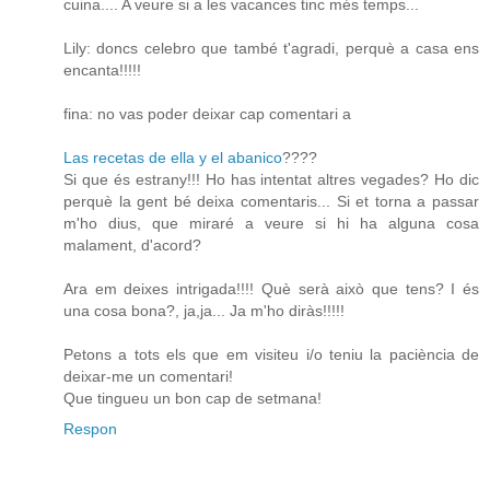
cuina.... A veure si a les vacances tinc més temps...
Lily: doncs celebro que també t'agradi, perquè a casa ens
encanta!!!!!
fina: no vas poder deixar cap comentari a
Las recetas de ella y el abanico
????
Si que és estrany!!! Ho has intentat altres vegades? Ho dic
perquè la gent bé deixa comentaris... Si et torna a passar
m'ho dius, que miraré a veure si hi ha alguna cosa
malament, d'acord?
Ara em deixes intrigada!!!! Què serà això que tens? I és
una cosa bona?, ja,ja... Ja m'ho diràs!!!!!
Petons a tots els que em visiteu i/o teniu la paciència de
deixar-me un comentari!
Que tingueu un bon cap de setmana!
Respon