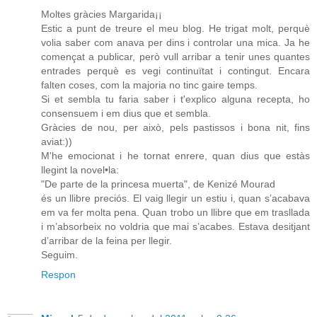
Moltes gràcies Margarida¡¡
Estic a punt de treure el meu blog. He trigat molt, perquè
volia saber com anava per dins i controlar una mica. Ja he
començat a publicar, però vull arribar a tenir unes quantes
entrades perquè es vegi continuïtat i contingut. Encara
falten coses, com la majoria no tinc gaire temps.
Si et sembla tu faria saber i t'explico alguna recepta, ho
consensuem i em dius que et sembla.
Gràcies de nou, per això, pels pastissos i bona nit, fins
aviat:))
M'he emocionat i he tornat enrere, quan dius que estàs
llegint la novel•la:
"De parte de la princesa muerta", de Kenizé Mourad
és un llibre preciós. El vaig llegir un estiu i, quan s’acabava
em va fer molta pena. Quan trobo un llibre que em trasllada
i m’absorbeix no voldria que mai s’acabes. Estava desitjant
d’arribar de la feina per llegir.
Seguim.
Respon