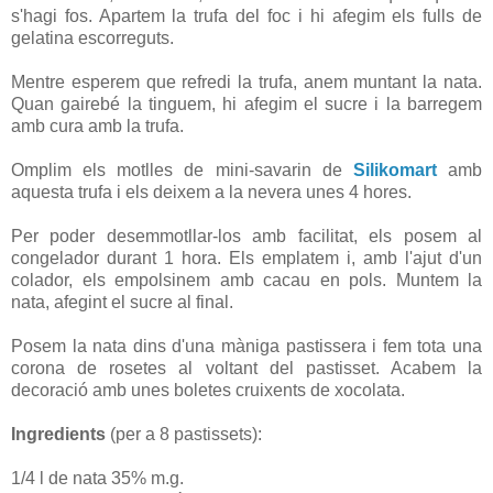
s'hagi fos. Apartem la trufa del foc i hi afegim els fulls de
gelatina escorreguts.
Mentre esperem que refredi la trufa, anem muntant la nata.
Quan gairebé la tinguem, hi afegim el sucre i la barregem
amb cura amb la trufa.
Omplim els motlles de mini-savarin de
Silikomart
amb
aquesta trufa i els deixem a la nevera unes 4 hores.
Per poder desemmotllar-los amb facilitat, els posem al
congelador durant 1 hora. Els emplatem i, amb l'ajut d'un
colador, els empolsinem amb cacau en pols. Muntem la
nata, afegint el sucre al final.
Posem la nata dins d'una màniga pastissera i fem tota una
corona de rosetes al voltant del pastisset. Acabem la
decoració amb unes boletes cruixents de xocolata.
Ingredients
(per a 8 pastissets):
1/4 l de nata 35% m.g.