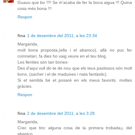
Guauu que bo !!!! Se m'acaba de fer la boca aigua !!! Quina
cosa més bona !!!
Respon
fina
1 de desembre del 2011, a les 23:34
Margarida,
molt bona proposta,(ella i el abanico), allà no puc fer
comnetari, fa dies ho vaig veure en el teu blog.
Les llenties són tan bones-
Des d'aqui vull dir-te de nou que els teus pastissos són molt
bons, (sacher i el de maduixes i nata fantàstic).
Si et sembla bé et posaré en els meus favorits. moltes
gràcies.
Respon
fina
2 de desembre del 2011, a les 3:28
Margarida,
Crec que tinc alguna cosa de la primera trobada¡¡ del
abanico