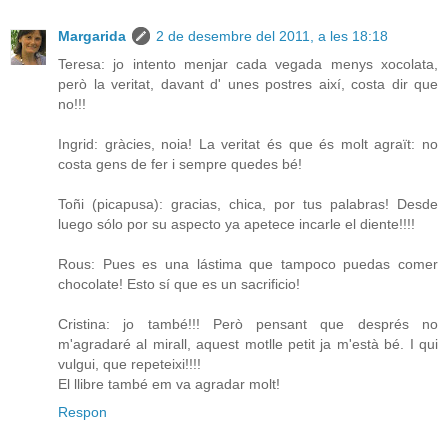
Margarida
2 de desembre del 2011, a les 18:18
Teresa: jo intento menjar cada vegada menys xocolata,
però la veritat, davant d' unes postres així, costa dir que
no!!!
Ingrid: gràcies, noia! La veritat és que és molt agraït: no
costa gens de fer i sempre quedes bé!
Toñi (picapusa): gracias, chica, por tus palabras! Desde
luego sólo por su aspecto ya apetece incarle el diente!!!!
Rous: Pues es una lástima que tampoco puedas comer
chocolate! Esto sí que es un sacrificio!
Cristina: jo també!!! Però pensant que després no
m'agradaré al mirall, aquest motlle petit ja m'està bé. I qui
vulgui, que repeteixi!!!!
El llibre també em va agradar molt!
Respon