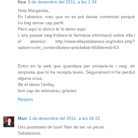
fina
3 de desembre del 2011, a les 1:34
Hola Margarida,
En l'abanico, crec que no es pot deixar comentari perquè
ho faig sense cap perfil.
Però aquí sí doncs te`ls deixo aqui:
L'any passat vaig trobara la farmàcia informació sobre ella i
el abanico: http://www.ellayelabanico.org/index.php?
option=com_content&view=article&id=46&Itemid=53
Entro en la web que guardava per enviarte-la i veig: oh
sorpresa que hi ha recepta teves. Segurament m'he perdut
alguna cosa,
Bé et deixo l'enllaç.
bon cap de setmana¡¡ gràcies
Respon
Mari
3 de desembre del 2011, a les 16:22
Uns passtisets de luxe! Han de ser un pecat.
Salutacions.