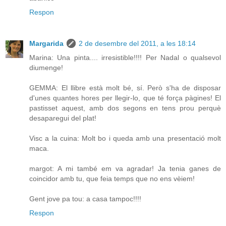
Respon
Margarida
2 de desembre del 2011, a les 18:14
Marina: Una pinta.... irresistible!!!! Per Nadal o qualsevol
diumenge!
GEMMA: El llibre està molt bé, sí. Però s'ha de disposar
d'unes quantes hores per llegir-lo, que té força pàgines! El
pastisset aquest, amb dos segons en tens prou perquè
desaparegui del plat!
Visc a la cuina: Molt bo i queda amb una presentació molt
maca.
margot: A mi també em va agradar! Ja tenia ganes de
coincidor amb tu, que feia temps que no ens vèiem!
Gent jove pa tou: a casa tampoc!!!!
Respon