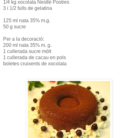
1/4 kg xocolata Nestlé Postres
3 i 1/2 fulls de gelatina
125 ml nata 35% m.g.
50 g sucre
Per a la decoració:
200 ml nata 35% m. g.
1 cullerada sucre mòlt
1 cullerada de cacau en pols
boletes cruixents de xocolata