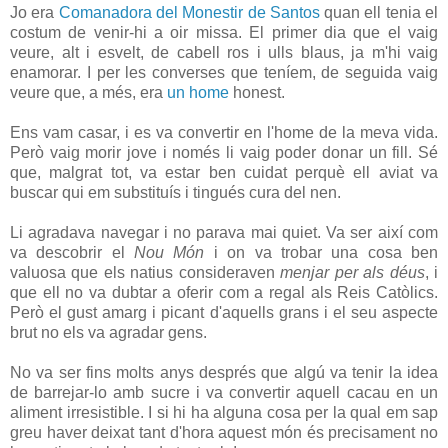
Jo era
Comanadora del Monestir de Santos
quan ell tenia el
costum de venir-hi a oir missa. El primer dia que el vaig
veure, alt i esvelt, de cabell ros i ulls blaus, ja m'hi vaig
enamorar. I per les converses que teníem, de seguida vaig
veure que, a més, era
un home
honest.
Ens vam casar, i es va convertir en l'home de la meva vida.
Però vaig morir jove i només li vaig poder donar un fill. Sé
que, malgrat tot, va estar ben cuidat perquè ell aviat va
buscar qui em substituís i tingués cura del nen.
Li agradava navegar i no parava mai quiet. Va ser així com
va descobrir el
Nou Món
i on va trobar una cosa ben
valuosa que els natius consideraven
menjar per als déus
, i
que ell no va dubtar a oferir com a regal als Reis Catòlics.
Però el gust amarg i picant d'aquells grans i el seu aspecte
brut no els va agradar gens.
No va ser fins molts anys després que algú va tenir la idea
de barrejar-lo amb sucre i va convertir aquell cacau en un
aliment irresistible. I si hi ha alguna cosa per la qual em sap
greu haver deixat tant d'hora aquest món és precisament no