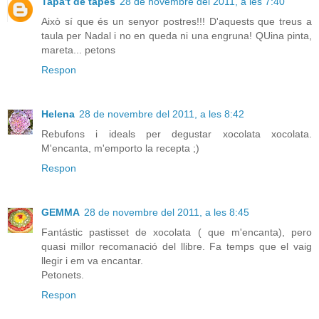
Tapa't de tapes
28 de novembre del 2011, a les 7:40
Això sí que és un senyor postres!!! D'aquests que treus a
taula per Nadal i no en queda ni una engruna! QUina pinta,
mareta... petons
Respon
Helena
28 de novembre del 2011, a les 8:42
Rebufons i ideals per degustar xocolata xocolata.
M'encanta, m'emporto la recepta ;)
Respon
GEMMA
28 de novembre del 2011, a les 8:45
Fantástic pastisset de xocolata ( que m'encanta), pero
quasi millor recomanació del llibre. Fa temps que el vaig
llegir i em va encantar.
Petonets.
Respon