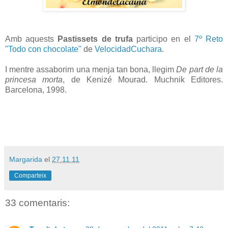
Amb aquests
Pastissets de trufa
participo en el
7º Reto
"Todo con chocolate"
de
VelocidadCuchara
.
I mentre assaborim una menja tan bona, llegim
De part de la
princesa morta
, de Kenizé Mourad. Muchnik Editores.
Barcelona, 1998.
Margarida
el
27.11.11
Comparteix
33 comentaris: