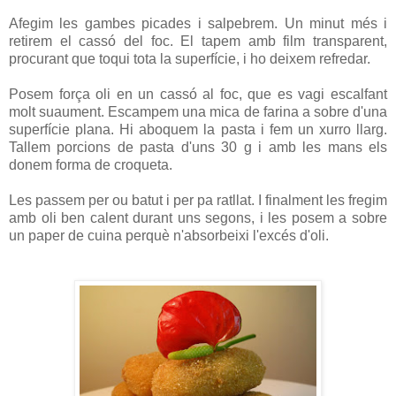
Afegim les gambes picades i salpebrem. Un minut més i
retirem el cassó del foc. El tapem amb film transparent,
procurant que toqui tota la superfície, i ho deixem refredar.
Posem força oli en un cassó al foc, que es vagi escalfant
molt suaument. Escampem una mica de farina a sobre d'una
superfície plana. Hi aboquem la pasta i fem un xurro llarg.
Tallem porcions de pasta d'uns 30 g i amb les mans els
donem forma de croqueta.
Les passem per ou batut i per pa ratllat. I finalment les fregim
amb oli ben calent durant uns segons, i les posem a sobre
un paper de cuina perquè n'absorbeixi l'excés d'oli.