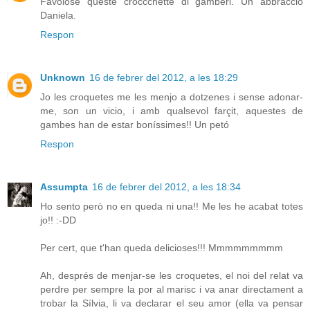
Favolose queste croccchette di gamberi. Un abbraccio
Daniela.
Respon
Unknown
16 de febrer del 2012, a les 18:29
Jo les croquetes me les menjo a dotzenes i sense adonar-
me, son un vicio, i amb qualsevol farçit, aquestes de
gambes han de estar boníssimes!! Un petó
Respon
Assumpta
16 de febrer del 2012, a les 18:34
Ho sento però no en queda ni una!! Me les he acabat totes
jo!! :-DD
Per cert, que t'han queda delicioses!!! Mmmmmmmmm
Ah, després de menjar-se les croquetes, el noi del relat va
perdre per sempre la por al marisc i va anar directament a
trobar la Sílvia, li va declarar el seu amor (ella va pensar