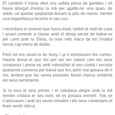
El cambrer li havia ofert una safata plena de gambes i ell
havia allargat d'esma la mà per agafar-ne una quan, de
sobte, va quedar palplantat davant la pila de marisc mentre
una esgarrifança recorria el seu cos.
I recordava el jovenet que havia estat, sortint al matí de casa
i anant corrents a classe amb el desig secret de trobar-se
pel camí amb la Sílvia, la noia més maca de tot l'institut
sense cap mena de dubte.
Però tot era veure-la de lluny, i ja li tremolaven les cames.
Hauria donat el que fos per ser tan valent com els seus
companys i posar-se amb naturalitat al seu costat i encetar
qualsevol conversa per banal que fos, però mai gosava dir-li
res, tement que les seves paraules fessin massa evidents
els seus sentiments.
Si la noia el veia primer, i el saludava alegre amb la mà
mentre cridava el seu nom, ell es posava vermell. Tots se
n'adonaven i amb les seves mirades i els seus comentaris el
feien sentir ridícul.