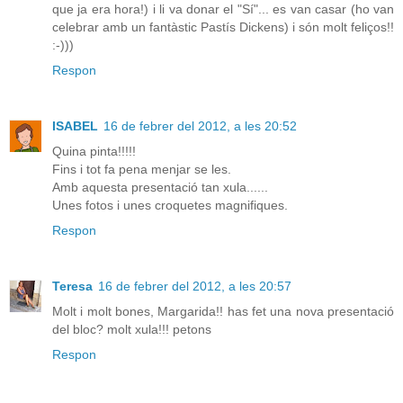
que ja era hora!) i li va donar el "Sí"... es van casar (ho van
celebrar amb un fantàstic Pastís Dickens) i són molt feliços!!
:-)))
Respon
ISABEL
16 de febrer del 2012, a les 20:52
Quina pinta!!!!!
Fins i tot fa pena menjar se les.
Amb aquesta presentació tan xula......
Unes fotos i unes croquetes magnifiques.
Respon
Teresa
16 de febrer del 2012, a les 20:57
Molt i molt bones, Margarida!! has fet una nova presentació
del bloc? molt xula!!! petons
Respon