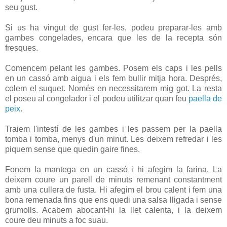
seu gust.
Si us ha vingut de gust fer-les, podeu preparar-les amb
gambes congelades, encara que les de la recepta són
fresques.
Comencem pelant les gambes. Posem els caps i les pells
en un cassó amb aigua i els fem bullir mitja hora. Després,
colem el suquet. Només en necessitarem mig got. La resta
el poseu al congelador i el podeu utilitzar quan feu
paella de
peix
.
Traiem l'intestí de les gambes i les passem per la paella
tomba i tomba, menys d'un minut. Les deixem refredar i les
piquem sense que quedin gaire fines.
Fonem la mantega en un cassó i hi afegim la farina. La
deixem coure un parell de minuts remenant constantment
amb una cullera de fusta. Hi afegim el brou calent i fem una
bona remenada fins que ens quedi una salsa lligada i sense
grumolls. Acabem abocant-hi la llet calenta, i la deixem
coure deu minuts a foc suau.