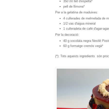
350 ml llet d'espelta*
pell de llimona*
Per a la gelatina de maduixes:
4 cullerades de melmelada de m
1/2 vas d'aigua mineral
1 culleradeta de cafè d'agar-agar
Per la decoració:
40 g xocolata negra
Nestlé Post
60 g formatge cremós vegà*
(*): Tots aquests ingredients són proc