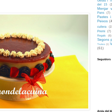
Gelats i T
del 15
(
Menjar v
Pans
(7)
Pastes i
Peixos
(
cullera
(1
Premi
(7)
Regals
(6)
Segons p
V
Truites
(1)
(61)
Seguidors
Arxiu del b