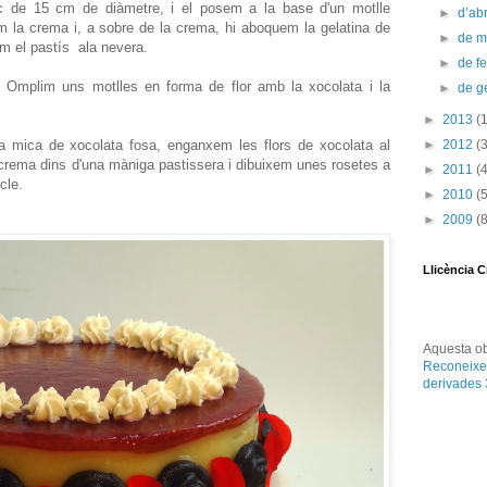
c de 15 cm de diàmetre, i el posem a la base d'un motlle
►
d’abr
 la crema i, a sobre de la crema, hi aboquem la gelatina de
►
de 
m el pastís ala nevera.
►
de f
 Omplim uns motlles en forma de flor amb la xocolata i la
►
de g
►
2013
(
 mica de xocolata fosa, enganxem les flors de xocolata al
►
2012
(
 crema dins d'una màniga pastissera i dibuixem unes rosetes a
►
2011
(
cle.
►
2010
(
►
2009
(
Llicència 
Aquesta
o
Reconeixe
derivades