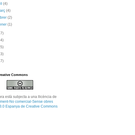
il
(4)
març
(4)
ebrer
(2)
ener
(1)
17)
34)
45)
53)
87)
Creative Commons
bra
està subjecta a una llicència de
ment-No comercial-Sense obres
 3.0 Espanya de Creative Commons