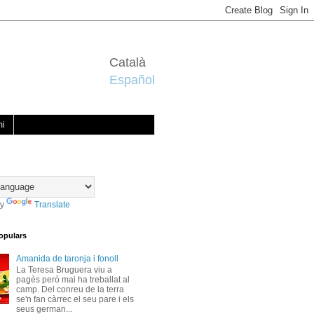
Català
Español
mi
by
Translate
opulars
Amanida de taronja i fonoll
La Teresa Bruguera viu a
pagès però mai ha treballat al
camp. Del conreu de la terra
se'n fan càrrec el seu pare i els
seus german...