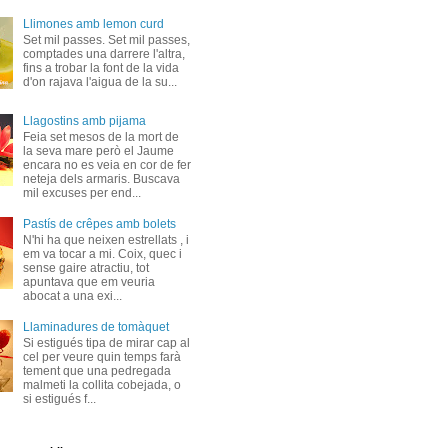
Llimones amb lemon curd
Set mil passes. Set mil passes,
comptades una darrere l'altra,
fins a trobar la font de la vida
d'on rajava l'aigua de la su...
Llagostins amb pijama
Feia set mesos de la mort de
la seva mare però el Jaume
encara no es veia en cor de fer
neteja dels armaris. Buscava
mil excuses per end...
Pastís de crêpes amb bolets
N'hi ha que neixen estrellats , i
em va tocar a mi. Coix, quec i
sense gaire atractiu, tot
apuntava que em veuria
abocat a una exi...
Llaminadures de tomàquet
Si estigués tipa de mirar cap al
cel per veure quin temps farà
tement que una pedregada
malmeti la collita cobejada, o
si estigués f...