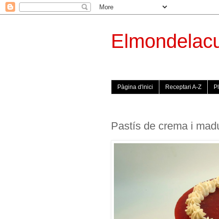
Elmondelac
Pàgina d'inici
Receptari A-Z
Pl
Pastís de crema i mad