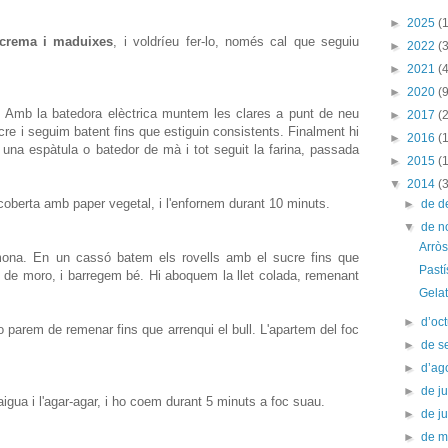
►
2025
(1
 crema i maduixes
, i voldríeu fer-lo, només cal que seguiu
►
2022
(3
►
2021
(4
►
2020
(9
. Amb la batedora elèctrica muntem les clares a punt de neu
►
2017
(2
re i seguim batent fins que estiguin consistents. Finalment hi
►
2016
(
una espàtula o batedor de mà i tot seguit la farina, passada
►
2015
(
▼
2014
(
berta amb paper vegetal, i l'enfornem durant 10 minuts.
►
de 
▼
de 
Arròs
limona. En un cassó batem els rovells amb el sucre fins que
Pastí
at de moro, i barregem bé. Hi aboquem la llet colada, remenant
Gelat
►
d’oc
 parem de remenar fins que arrenqui el bull. L'apartem del foc
►
de s
►
d’ag
►
de ju
gua i l'agar-agar, i ho coem durant 5 minuts a foc suau.
►
de j
►
de 