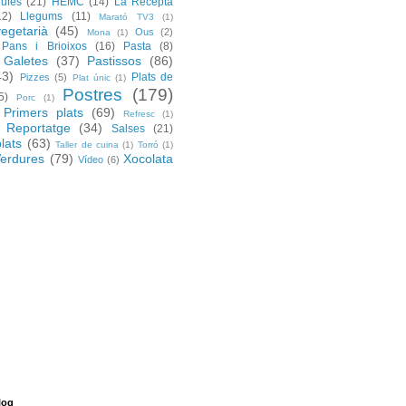
rufes
(21)
HEMC
(14)
La Recepta
12)
Llegums
(11)
Marató TV3
(1)
egetarià
(45)
Ous
(2)
Mona
(1)
Pans i Brioixos
(16)
Pasta
(8)
 Galetes
(37)
Pastissos
(86)
43)
Plats de
Pizzes
(5)
Plat únic
(1)
Postres
(179)
5)
Porc
(1)
Primers plats
(69)
Refresc
(1)
Reportatge
(34)
Salses
(21)
lats
(63)
Taller de cuina
(1)
Torró
(1)
erdures
(79)
Xocolata
Vídeo
(6)
log