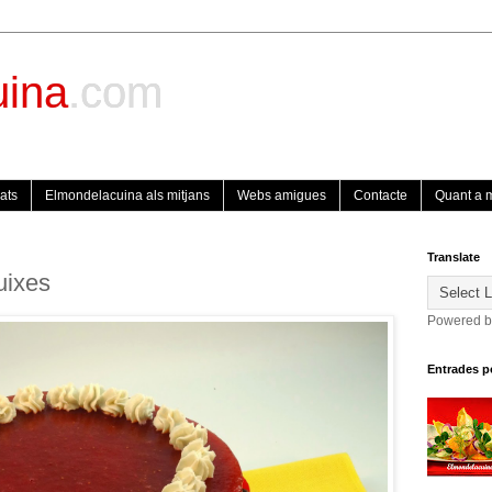
uina
.com
ats
Elmondelacuina als mitjans
Webs amigues
Contacte
Quant a 
Translate
uixes
Powered 
Entrades p