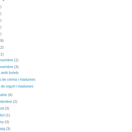
)
)
)
)
)
19)
12)
31)
desembre
(1)
novembre
(3)
 amb bolets
s de crema i maduixes
 de iogurt i maduixes
tubre
(4)
etembre
(2)
ost
(3)
liol
(1)
uny
(3)
maig
(3)