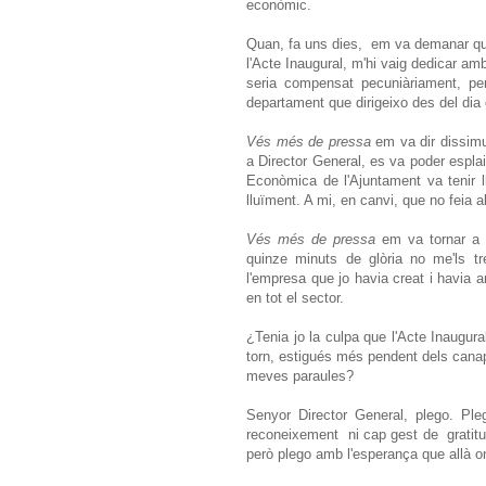
econòmic.
Quan, fa uns dies, em va demanar que
l'Acte Inaugural, m'hi vaig dedicar am
seria compensat pecuniàriament, per
departament que dirigeixo des del dia 
Vés més de pressa
em va dir dissim
a Director General, es va poder espla
Econòmica de l'Ajuntament va tenir lli
lluïment. A mi, en canvi, que no feia 
Vés més de pressa
em va tornar a i
quinze minuts de glòria no me'ls tr
l'empresa que jo havia creat i havia a
en tot el sector.
¿Tenia jo la culpa que l'Acte Inaugu
torn, estigués més pendent dels canap
meves paraules?
Senyor Director General, plego. Pl
reconeixement ni cap gest de gratitud
però plego amb l'esperança que allà o