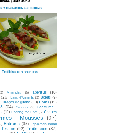
etmana publiquem a
la y el abanico. Las recetas.
Endibias con anchoas
aperitius
(10)
(2)
Amanides
(5)
(26)
Bolets
(9)
Banc d'Aliments
(2)
Braços de gitano
(10)
Carns
(19)
5)
ió
(64)
Confitures i
Concurs
(2)
es
(11)
Coques
Cooking the Chef
(6)
emes i Mousses
(97)
Entrants
(35)
2)
Espectacle literari
Fruites
(92)
Fruits secs
(37)
)