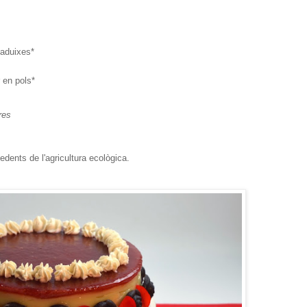
aduixes*
 en pols*
res
edents de l'agricultura ecològica.