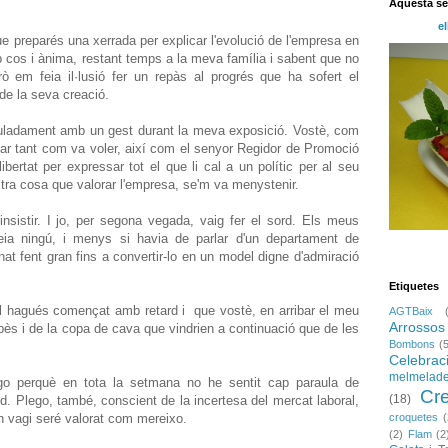
Aquesta s
el
 preparés una xerrada per explicar l'evolució de l'empresa en
b cos i ànima, restant temps a la meva família i sabent que no
ò em feia il·lusió fer un repàs al progrés que ha sofert el
de la seva creació.
uladament amb un gest durant la meva exposició. Vostè, com
iar tant com va voler, així com el senyor Regidor de Promoció
bertat per expressar tot el que li cal a un polític per al seu
altra cosa que valorar l'empresa, se'm va menystenir.
nsistir. I jo, per segona vegada, vaig fer el sord. Els meus
eia ningú, i menys si havia de parlar d'un departament de
nat fent gran fins a convertir-lo en un model digne d'admiració
Etiquetes
ral hagués començat amb retard i que vostè, en arribar el meu
AGTBaix
Arrossos
ès i de la copa de cava que vindrien a continuació que de les
Bombons
(
Celebrac
melmelad
ego perquè en tota la setmana no he sentit cap paraula de
Cr
(18)
. Plego, també, conscient de la incertesa del mercat laboral,
n vagi seré valorat com mereixo.
croquetes
(
(2)
Flam
(2