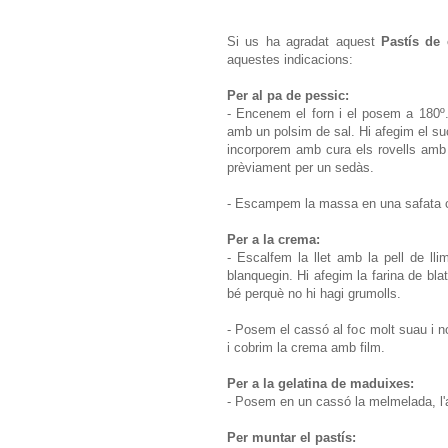
Si us ha agradat aquest
Pastís de
aquestes indicacions:
Per al pa de pessic:
- Encenem el forn i el posem a 180º
amb un polsim de sal. Hi afegim el suc
incorporem amb cura els rovells amb 
prèviament per un sedàs.
- Escampem la massa en una safata co
Per a la crema:
- Escalfem la llet amb la pell de l
blanquegin. Hi afegim la farina de bl
bé perquè no hi hagi grumolls.
- Posem el cassó al foc molt suau i no
i cobrim la crema amb film.
Per a la gelatina de maduixes:
- Posem en un cassó la melmelada, l'ai
Per muntar el pastís: