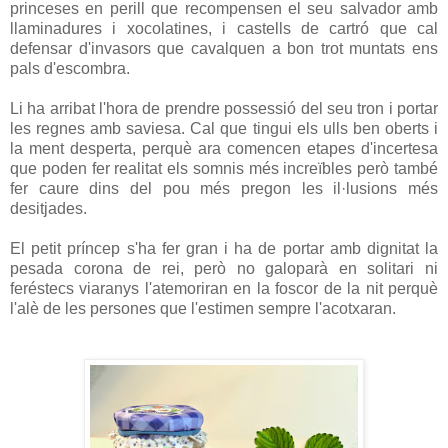
princeses en perill que recompensen el seu salvador amb
llaminadures i xocolatines, i castells de cartró que cal
defensar d'invasors que cavalquen a bon trot muntats ens
pals d'escombra.
Li ha arribat l'hora de prendre possessió del seu tron i portar
les regnes amb saviesa. Cal que tingui els ulls ben oberts i
la ment desperta, perquè ara comencen etapes d'incertesa
que poden fer realitat els somnis més increïbles però també
fer caure dins del pou més pregon les il·lusions més
desitjades.
El petit príncep s'ha fer gran i ha de portar amb dignitat la
pesada corona de rei, però no galoparà en solitari ni
feréstecs viaranys l'atemoriran en la foscor de la nit perquè
l'alè de les persones que l'estimen sempre l'acotxaran.