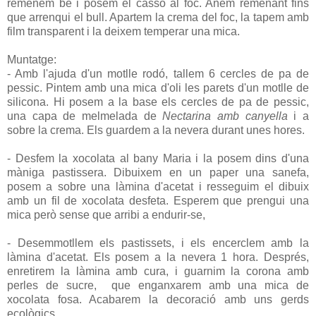
remenem bé i posem el cassó al foc. Anem remenant fins
que arrenqui el bull. Apartem la crema del foc, la tapem amb
film transparent i la deixem temperar una mica.
Muntatge:
- Amb l'ajuda d'un motlle rodó, tallem 6 cercles de pa de
pessic. Pintem amb una mica d'oli les parets d'un motlle de
silicona. Hi posem a la base els cercles de pa de pessic,
una capa de melmelada de
Nectarina amb canyella
i a
sobre la crema. Els guardem a la nevera durant unes hores.
- Desfem la xocolata al bany Maria i la posem dins d'una
màniga pastissera. Dibuixem en un paper una sanefa,
posem a sobre una làmina d'acetat i resseguim el dibuix
amb un fil de xocolata desfeta. Esperem que prengui una
mica però sense que arribi a endurir-se,
- Desemmotllem els pastissets, i els encerclem amb la
làmina d'acetat. Els posem a la nevera 1 hora. Després,
enretirem la làmina amb cura, i guarnim la corona amb
perles de sucre, que enganxarem amb una mica de
xocolata fosa. Acabarem la decoració amb uns gerds
ecològics.