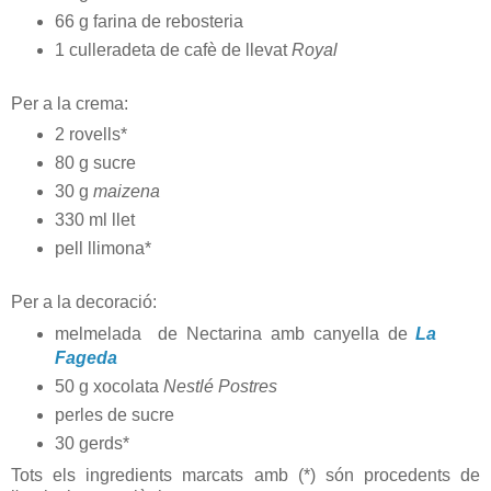
66 g farina de rebosteria
1 culleradeta de cafè de llevat
Royal
Per a la crema:
2 rovells*
80 g sucre
30 g
maizena
330 ml llet
pell llimona*
Per a la decoració:
melmelada de Nectarina amb canyella de
La
Fageda
50 g xocolata
Nestlé Postres
perles de sucre
30 gerds*
Tots els ingredients marcats amb (*) són procedents de