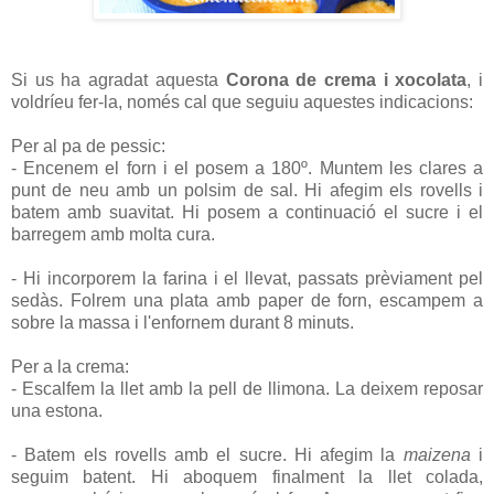
Si us ha agradat aquesta
Corona de crema i xocolata
, i
voldríeu fer-la, només cal que seguiu aquestes indicacions:
Per al pa de pessic:
- Encenem el forn i el posem a 180º. Muntem les clares a
punt de neu amb un polsim de sal. Hi afegim els rovells i
batem amb suavitat. Hi posem a continuació el sucre i el
barregem amb molta cura.
- Hi incorporem la farina i el llevat, passats prèviament pel
sedàs. Folrem una plata amb paper de forn, escampem a
sobre la massa i l'enfornem durant 8 minuts.
Per a la crema:
- Escalfem la llet amb la pell de llimona. La deixem reposar
una estona.
- Batem els rovells amb el sucre. Hi afegim la
maizena
i
seguim batent. Hi aboquem finalment la llet colada,