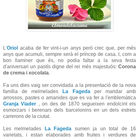
L'
Oriol
acaba de fer vint-i-un anys però crec que, per més
anys que acumuli, sempre serà el príncep de casa. I, com a
bon llaminer que és, no podia faltar a la seva festa
d'aniversari un pastís digne del rei més majestuós:
Corona
de crema i xocolata
.
Fa uns dies vaig ser convidada a la presentació de la nova
família de melmelades
La Fageda
per maridar amb
arrossos, pastes o amanides que es va fer a l'emblemàtica
Granja Viader
, on des de 1870 segueixen endolcint els
esmorzars i berenars dels barcelonins en un dels estrets
carrerons de la ciutat.
Les melmelades
La Fageda
sumen ja un total de 16
varietats, i estan elaborades amb fruites i verdures de