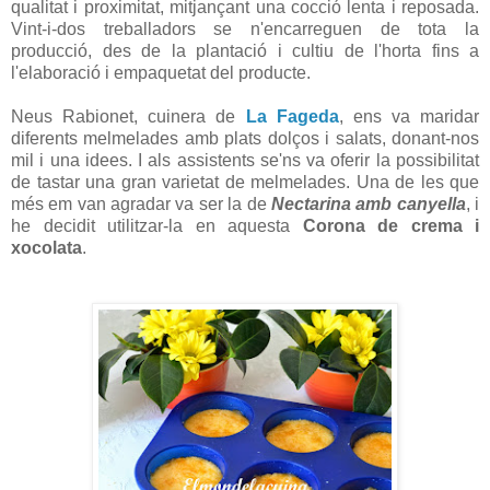
qualitat i proximitat, mitjançant una cocció lenta i reposada.
Vint-i-dos treballadors se n'encarreguen de tota la
producció, des de la plantació i cultiu de l'horta fins a
l'elaboració i empaquetat del producte.
Neus Rabionet, cuinera de
La Fageda
, ens va maridar
diferents melmelades amb plats dolços i salats, donant-nos
mil i una idees. I als assistents se'ns va oferir la possibilitat
de tastar una gran varietat de melmelades. Una de les que
més em van agradar va ser la de
Nectarina amb canyella
, i
he decidit utilitzar-la en aquesta
Corona de crema i
xocolata
.