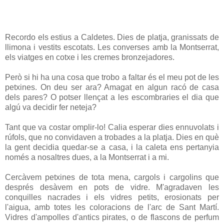
Recordo els estius a Caldetes. Dies de platja, granissats de
llimona i vestits escotats. Les converses amb la Montserrat,
els viatges en cotxe i les cremes bronzejadores.
Però si hi ha una cosa que trobo a faltar és el meu pot de les
petxines. On deu ser ara? Amagat en algun racó de casa
dels pares? O potser llençat a les escombraries el dia que
algú va decidir fer neteja?
Tant que va costar omplir-lo! Calia esperar dies ennuvolats i
rúfols, que no convidaven a trobades a la platja. Dies en què
la gent decidia quedar-se a casa, i la caleta ens pertanyia
només a nosaltres dues, a la Montserrat i a mi.
Cercàvem petxines de tota mena, cargols i cargolins que
després desàvem en pots de vidre. M'agradaven les
conquilles nacrades i els vidres petits, erosionats per
l'aigua, amb totes les coloracions de l'arc de Sant Martí.
Vidres d'ampolles d'antics pirates, o de flascons de perfum