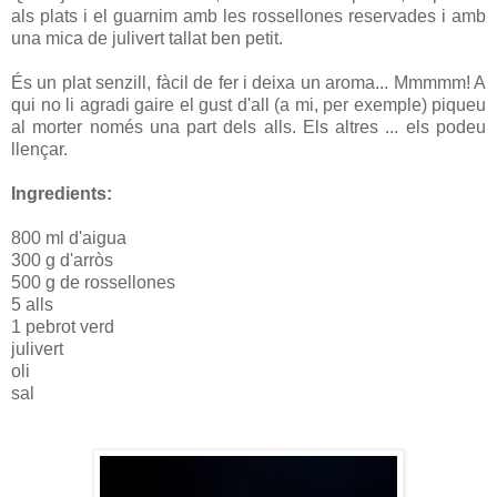
als plats i el guarnim amb les rossellones reservades i amb
una mica de julivert tallat ben petit.
És un plat senzill, fàcil de fer i deixa un aroma... Mmmmm! A
qui no li agradi gaire el gust d'all (a mi, per exemple) piqueu
al morter només una part dels alls. Els altres ... els podeu
llençar.
Ingredients:
800 ml d'aigua
300 g d'arròs
500 g de rossellones
5 alls
1 pebrot verd
julivert
oli
sal