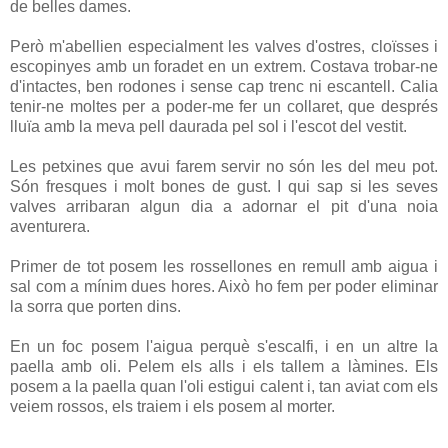
de belles dames.
Però m'abellien especialment les valves d'ostres, cloïsses i
escopinyes amb un foradet en un extrem. Costava trobar-ne
d'intactes, ben rodones i sense cap trenc ni escantell. Calia
tenir-ne moltes per a poder-me fer un collaret, que després
lluïa amb la meva pell daurada pel sol i l'escot del vestit.
Les petxines que avui farem servir no són les del meu pot.
Són fresques i molt bones de gust. I qui sap si les seves
valves arribaran algun dia a adornar el pit d'una noia
aventurera.
Primer de tot posem les rossellones en remull amb aigua i
sal com a mínim dues hores. Això ho fem per poder eliminar
la sorra que porten dins.
En un foc posem l'aigua perquè s'escalfi, i en un altre la
paella amb oli. Pelem els alls i els tallem a làmines. Els
posem a la paella quan l'oli estigui calent i, tan aviat com els
veiem rossos, els traiem i els posem al morter.