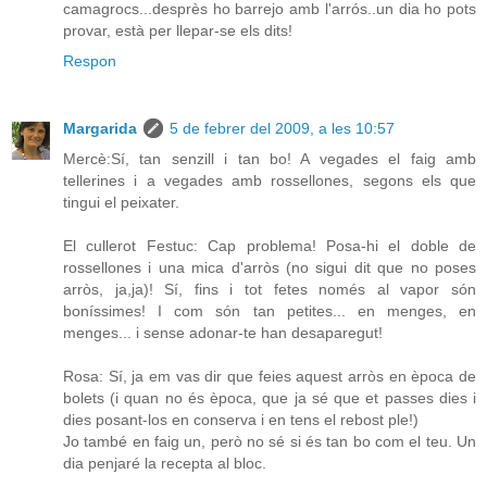
camagrocs...desprès ho barrejo amb l'arrós..un dia ho pots
provar, està per llepar-se els dits!
Respon
Margarida
5 de febrer del 2009, a les 10:57
Mercè:Sí, tan senzill i tan bo! A vegades el faig amb
tellerines i a vegades amb rossellones, segons els que
tingui el peixater.
El cullerot Festuc: Cap problema! Posa-hi el doble de
rossellones i una mica d'arròs (no sigui dit que no poses
arròs, ja,ja)! Sí, fins i tot fetes només al vapor són
boníssimes! I com són tan petites... en menges, en
menges... i sense adonar-te han desaparegut!
Rosa: Sí, ja em vas dir que feies aquest arròs en època de
bolets (i quan no és època, que ja sé que et passes dies i
dies posant-los en conserva i en tens el rebost ple!)
Jo també en faig un, però no sé si és tan bo com el teu. Un
dia penjaré la recepta al bloc.