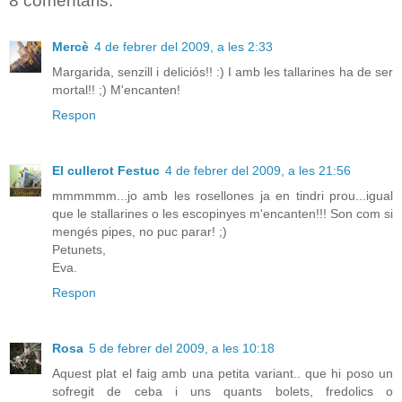
8 comentaris:
Mercè
4 de febrer del 2009, a les 2:33
Margarida, senzill i deliciós!! :) I amb les tallarines ha de ser
mortal!! ;) M'encanten!
Respon
El cullerot Festuc
4 de febrer del 2009, a les 21:56
mmmmmm...jo amb les rosellones ja en tindri prou...igual
que le stallarines o les escopinyes m'encanten!!! Son com si
mengés pipes, no puc parar! ;)
Petunets,
Eva.
Respon
Rosa
5 de febrer del 2009, a les 10:18
Aquest plat el faig amb una petita variant.. que hi poso un
sofregit de ceba i uns quants bolets, fredolics o