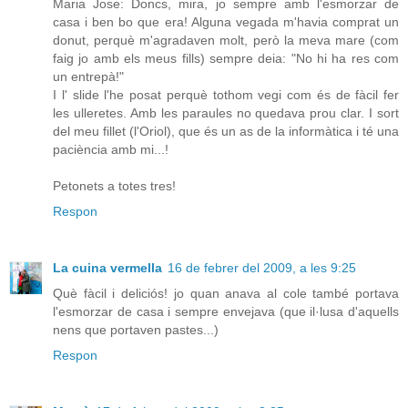
Maria Jose: Doncs, mira, jo sempre amb l'esmorzar de
casa i ben bo que era! Alguna vegada m'havia comprat un
donut, perquè m'agradaven molt, però la meva mare (com
faig jo amb els meus fills) sempre deia: "No hi ha res com
un entrepà!"
I l' slide l'he posat perquè tothom vegi com és de fàcil fer
les ulleretes. Amb les paraules no quedava prou clar. I sort
del meu fillet (l'Oriol), que és un as de la informàtica i té una
paciència amb mi...!
Petonets a totes tres!
Respon
La cuina vermella
16 de febrer del 2009, a les 9:25
Què fàcil i deliciós! jo quan anava al cole també portava
l'esmorzar de casa i sempre envejava (que il·lusa d'aquells
nens que portaven pastes...)
Respon