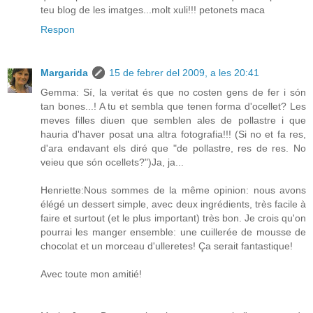
teu blog de les imatges...molt xuli!!! petonets maca
Respon
Margarida
15 de febrer del 2009, a les 20:41
Gemma: Sí, la veritat és que no costen gens de fer i són
tan bones...! A tu et sembla que tenen forma d'ocellet? Les
meves filles diuen que semblen ales de pollastre i que
hauria d'haver posat una altra fotografia!!! (Si no et fa res,
d'ara endavant els diré que "de pollastre, res de res. No
veieu que són ocellets?")Ja, ja...
Henriette:Nous sommes de la même opinion: nous avons
élégé un dessert simple, avec deux ingrédients, très facile à
faire et surtout (et le plus important) très bon. Je crois qu'on
pourrai les manger ensemble: une cuillerée de mousse de
chocolat et un morceau d'ulleretes! Ça serait fantastique!
Avec toute mon amitié!