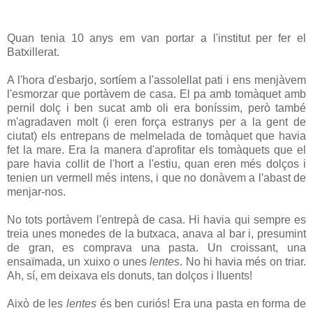
Quan tenia 10 anys em van portar a l'institut per fer el
Batxillerat.
A l'hora d'esbarjo, sortíem a l'assolellat pati i ens menjàvem
l'esmorzar que portàvem de casa. El pa amb tomàquet amb
pernil dolç i ben sucat amb oli era boníssim, però també
m'agradaven molt (i eren força estranys per a la gent de
ciutat) els entrepans de melmelada de tomàquet que havia
fet la mare. Era la manera d'aprofitar els tomàquets que el
pare havia collit de l'hort a l'estiu, quan eren més dolços i
tenien un vermell més intens, i que no donàvem a l'abast de
menjar-nos.
No tots portàvem l'entrepà de casa. Hi havia qui sempre es
treia unes monedes de la butxaca, anava al bar i, presumint
de gran, es comprava una pasta. Un croissant, una
ensaïmada, un xuixo o unes
lentes
. No hi havia més on triar.
Ah, sí, em deixava els donuts, tan dolços i lluents!
Això de les
lentes
és ben curiós! Era una pasta en forma de