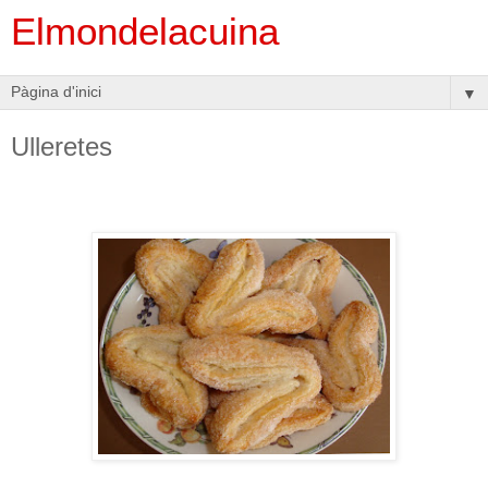
Elmondelacuina
▼
Ulleretes