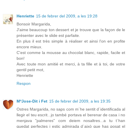
Henriette
15 de febrer del 2009, a les 19:28
Bonsoir Margarida,
J'aime beaucoup ton dessert et je trouve que la façon de le
présenter avec le slide est parfaite.
En plus il est très simple à réaliser et ainsi l'on en profite
encore mieux.
C'est comme la mousse au chocolat blanc, rapide, facile et
bon!
Avec toute mon amitié et merci, à ta fille et à toi, de votre
gentil petit mot,
Henriette
Respon
MªJose-Dit i Fet
15 de febrer del 2009, a les 19:35
Ostres Margarida, no saps com m´he sentit d´identificada al
llegir el teu escrit...jo també portava el berenar de casa i no
menjava "palmeres" com deiem nosaltres...a tu t´han
quedat perfectes i estic admirada d´això que has posat el