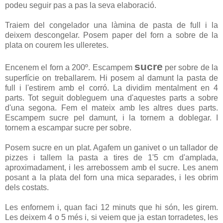
podeu seguir pas a pas la seva elaboració.
Traiem del congelador una làmina de pasta de full i la
deixem descongelar. Posem paper del forn a sobre de la
plata on courem les ulleretes.
sucre
Encenem el forn a 200º. Escampem
per sobre de la
superfície on treballarem. Hi posem al damunt la pasta de
full i l'estirem amb el corró. La dividim mentalment en 4
parts. Tot seguit dobleguem una d'aquestes parts a sobre
d'una segona. Fem el mateix amb les altres dues parts.
Escampem sucre pel damunt, i la tornem a doblegar. I
tornem a escampar sucre per sobre.
Posem sucre en un plat. Agafem un ganivet o un tallador de
pizzes i tallem la pasta a tires de 1'5 cm d'amplada,
aproximadament, i les arrebossem amb el sucre. Les anem
posant a la plata del forn una mica separades, i les obrim
dels costats.
Les enfornem i, quan faci 12 minuts que hi són, les girem.
Les deixem 4 o 5 més i, si veiem que ja estan torradetes, les