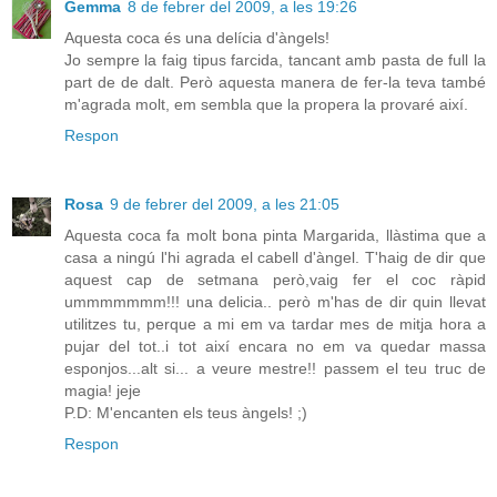
Gemma
8 de febrer del 2009, a les 19:26
Aquesta coca és una delícia d'àngels!
Jo sempre la faig tipus farcida, tancant amb pasta de full la
part de de dalt. Però aquesta manera de fer-la teva també
m'agrada molt, em sembla que la propera la provaré així.
Respon
Rosa
9 de febrer del 2009, a les 21:05
Aquesta coca fa molt bona pinta Margarida, llàstima que a
casa a ningú l'hi agrada el cabell d'àngel. T'haig de dir que
aquest cap de setmana però,vaig fer el coc ràpid
ummmmmmm!!! una delicia.. però m'has de dir quin llevat
utilitzes tu, perque a mi em va tardar mes de mitja hora a
pujar del tot..i tot així encara no em va quedar massa
esponjos...alt si... a veure mestre!! passem el teu truc de
magia! jeje
P.D: M'encanten els teus àngels! ;)
Respon