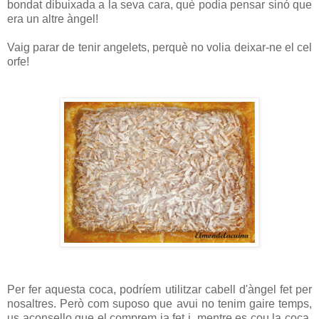
bondat dibuixada a la seva cara, què podia pensar sinó que
era un altre àngel!
Vaig parar de tenir angelets, perquè no volia deixar-ne el cel
orfe!
Per fer aquesta coca, podríem utilitzar cabell d'àngel fet per
nosaltres. Però com suposo que avui no tenim gaire temps,
us aconsello que el comprem ja fet i, mentre es cou la coca,