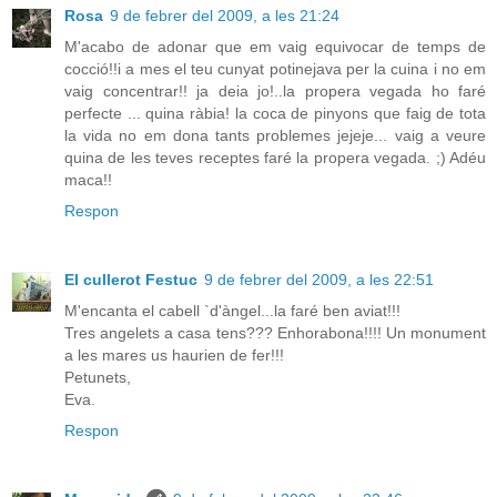
Rosa
9 de febrer del 2009, a les 21:24
M'acabo de adonar que em vaig equivocar de temps de
cocció!!i a mes el teu cunyat potinejava per la cuina i no em
vaig concentrar!! ja deia jo!..la propera vegada ho faré
perfecte ... quina ràbia! la coca de pinyons que faig de tota
la vida no em dona tants problemes jejeje... vaig a veure
quina de les teves receptes faré la propera vegada. ;) Adéu
maca!!
Respon
El cullerot Festuc
9 de febrer del 2009, a les 22:51
M'encanta el cabell `d'àngel...la faré ben aviat!!!
Tres angelets a casa tens??? Enhorabona!!!! Un monument
a les mares us haurien de fer!!!
Petunets,
Eva.
Respon