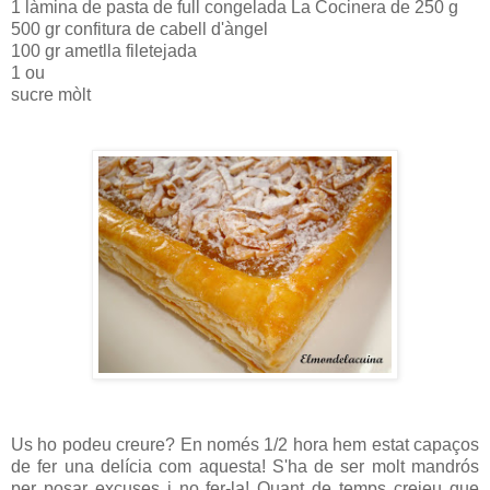
1 làmina de pasta de full congelada La Cocinera de 250 g
500 gr confitura de cabell d'àngel
100 gr ametlla filetejada
1 ou
sucre mòlt
Us ho podeu creure? En només 1/2 hora hem estat capaços
de fer una delícia com aquesta! S'ha de ser molt mandrós
per posar excuses i no fer-la! Quant de temps creieu que