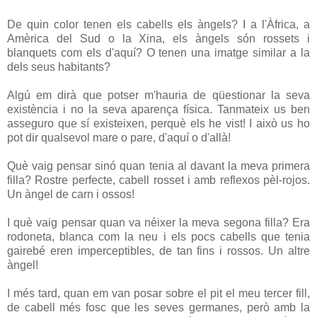
De quin color tenen els cabells els àngels? I a l'Àfrica, a
Amèrica del Sud o la Xina, els àngels són rossets i
blanquets com els d'aquí? O tenen una imatge similar a la
dels seus habitants?
Algú em dirà que potser m'hauria de qüestionar la seva
existència i no la seva aparença física. Tanmateix us ben
asseguro que sí existeixen, perquè els he vist! I això us ho
pot dir qualsevol mare o pare, d'aquí o d'allà!
Què vaig pensar sinó quan tenia al davant la meva primera
filla? Rostre perfecte, cabell rosset i amb reflexos pèl-rojos.
Un àngel de carn i ossos!
I què vaig pensar quan va néixer la meva segona filla? Era
rodoneta, blanca com la neu i els pocs cabells que tenia
gairebé eren imperceptibles, de tan fins i rossos. Un altre
àngel!
I més tard, quan em van posar sobre el pit el meu tercer fill,
de cabell més fosc que les seves germanes, però amb la