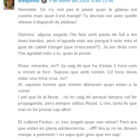
Margarida
9 de febrer del 2009, a les 23:46
Henriette: On n'y voit pas le plaisir quan le gâteau est
cuisiné mais quan il est mangé! Tu devrais voir avec quelle
vitesse il disparaît du plateau!
Gemma: alguna vegada l'he feta amb pasta de full a les
dues bandes, però m'agrada més així perquè li noto més el
gust de cabell d'àngel (que m'encanta!!!). Ja em diràs com
t'ha agradat més a tu, quan la provis.
Rosa: miracles, no!!! Ja vaig dir que ha d'estar 1 hora com
a mínim al forn. Suposo que amb només 1/2 hora devia
estar una mica crua, no?
Ai, aquests homes que només distreuen quan estan a la
cuina!
I pel que fa al llevat... no ho vaig dir perquè tampoc cal fer
propaganda, però sempre utilitzo Royal. Li tinc tanta fe que
mai no he provat cap altre!
El cullerot Festuc: sí, tres àngels quan van néixer! Però ara
que estan en plena adolescència... ufff! Ara ja no es deixen
menjar a petonets! I no saps quin greu que em sap!