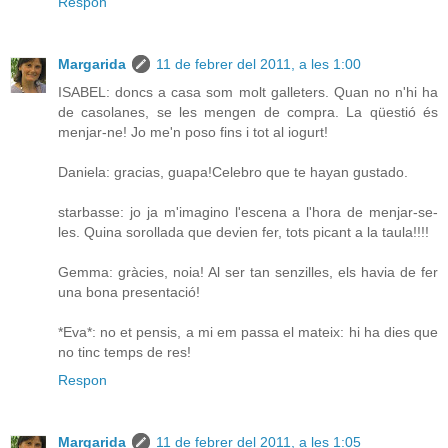
Respon
Margarida
11 de febrer del 2011, a les 1:00
ISABEL: doncs a casa som molt galleters. Quan no n'hi ha
de casolanes, se les mengen de compra. La qüestió és
menjar-ne! Jo me'n poso fins i tot al iogurt!
Daniela: gracias, guapa!Celebro que te hayan gustado.
starbasse: jo ja m'imagino l'escena a l'hora de menjar-se-
les. Quina sorollada que devien fer, tots picant a la taula!!!!
Gemma: gràcies, noia! Al ser tan senzilles, els havia de fer
una bona presentació!
*Eva*: no et pensis, a mi em passa el mateix: hi ha dies que
no tinc temps de res!
Respon
Margarida
11 de febrer del 2011, a les 1:05