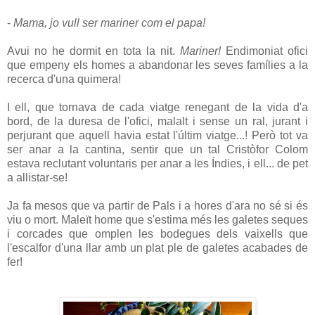
-
Mama, jo vull ser mariner com el papa!
Avui no he dormit en tota la nit.
Mariner!
Endimoniat ofici
que empeny els homes a abandonar les seves famílies a la
recerca d'una quimera!
I ell, que tornava de cada viatge renegant de la vida d'a
bord, de la duresa de l'ofici, malalt i sense un ral, jurant i
perjurant que aquell havia estat l'últim viatge...! Però tot va
ser anar a la cantina, sentir que un tal Cristòfor Colom
estava reclutant voluntaris per anar a les Índies, i ell... de pet
a allistar-se!
Ja fa mesos que va partir de Pals i a hores d'ara no sé si és
viu o mort. Maleït home que s'estima més les galetes seques
i corcades que omplen les bodegues dels vaixells que
l'escalfor d'una llar amb un plat ple de galetes acabades de
fer!