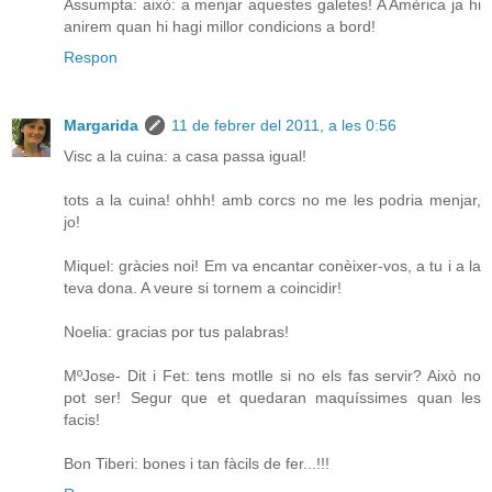
Assumpta: això: a menjar aquestes galetes! A Amèrica ja hi
anirem quan hi hagi millor condicions a bord!
Respon
Margarida
11 de febrer del 2011, a les 0:56
Visc a la cuina: a casa passa igual!
tots a la cuina! ohhh! amb corcs no me les podria menjar,
jo!
Miquel: gràcies noi! Em va encantar conèixer-vos, a tu i a la
teva dona. A veure si tornem a coincidir!
Noelia: gracias por tus palabras!
MºJose- Dit i Fet: tens motlle si no els fas servir? Això no
pot ser! Segur que et quedaran maquíssimes quan les
facis!
Bon Tiberi: bones i tan fàcils de fer...!!!