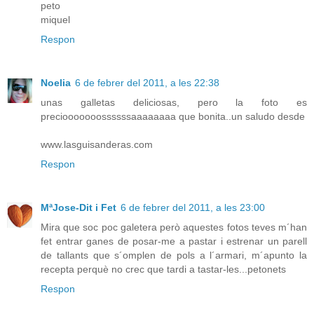
peto
miquel
Respon
Noelia
6 de febrer del 2011, a les 22:38
unas galletas deliciosas, pero la foto es
preciooooooossssssaaaaaaaa que bonita..un saludo desde
www.lasguisanderas.com
Respon
MªJose-Dit i Fet
6 de febrer del 2011, a les 23:00
Mira que soc poc galetera però aquestes fotos teves m´han
fet entrar ganes de posar-me a pastar i estrenar un parell
de tallants que s´omplen de pols a l´armari, m´apunto la
recepta perquè no crec que tardi a tastar-les...petonets
Respon