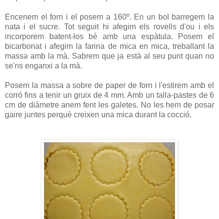
Encenem el forn i el posem a 160º. En un bol barregem la
nata i el sucre. Tot seguit hi afegim els rovells d'ou i els
incorporem batent-los bé amb una espàtula. Posem el
bicarbonat i afegim la farina de mica en mica, treballant la
massa amb la mà. Sabrem que ja està al seu punt quan no
se'ns enganxi a la mà.
Posem la massa a sobre de paper de forn i l'estirem amb el
corró fins a tenir un gruix de 4 mm. Amb un talla-pastes de 6
cm de diàmetre anem fent les galetes. No les hem de posar
gaire juntes perquè creixen una mica durant la cocció.