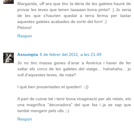
Margarida, uff ara que tinc la dèria de les galetes hauré de
provar les teves que tenen taaaaan bona pinta!! ;) Jo seria
de les que s'haurien quedat a terra ferma per tastar
aquestes galetes acabades de sortir del forn! :)
Petons!
Respon
Assumpta
6 de febrer del 2011, a les 21:49
Jo no tinc massa ganes d'anar a Amèrica i haver de fer
saltar els corcs de les galetes del viatge... hahahaha... jo
vull d'aquestes teves, de nata!!
I què ben presentades et queden! :-))
A part de cuinar bé i tenir bona imaginació per als relats, ets
una magnífica "decoradora" del que fas i ja se sap que
també mengem pels ulls ;-)
Respon