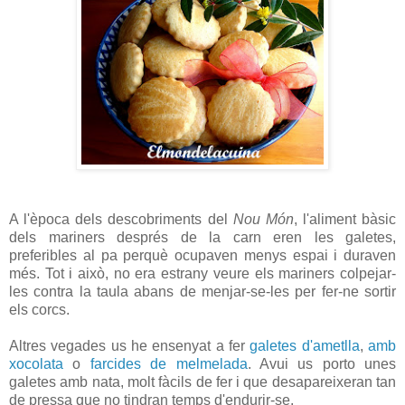
A l'època dels descobriments del
Nou Món
, l'aliment bàsic
dels mariners després de la carn eren les galetes,
preferibles al pa perquè ocupaven menys espai i duraven
més. Tot i això, no era estrany veure els mariners colpejar-
les contra la taula abans de menjar-se-les per fer-ne sortir
els corcs.
Altres vegades us he ensenyat a fer
galetes d'ametlla
,
amb
xocolata
o
farcides de melmelada
. Avui us porto unes
galetes amb nata, molt fàcils de fer i que desapareixeran tan
de pressa que no tindran temps d'endurir-se.