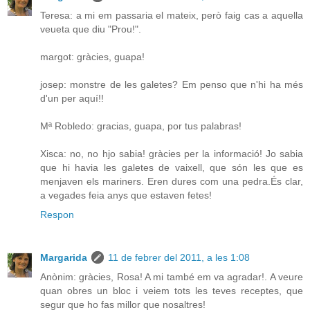
Teresa: a mi em passaria el mateix, però faig cas a aquella
veueta que diu "Prou!".
margot: gràcies, guapa!
josep: monstre de les galetes? Em penso que n'hi ha més
d'un per aquí!!
Mª Robledo: gracias, guapa, por tus palabras!
Xisca: no, no hjo sabia! gràcies per la informació! Jo sabia
que hi havia les galetes de vaixell, que són les que es
menjaven els mariners. Eren dures com una pedra.És clar,
a vegades feia anys que estaven fetes!
Respon
Margarida
11 de febrer del 2011, a les 1:08
Anònim: gràcies, Rosa! A mi també em va agradar!. A veure
quan obres un bloc i veiem tots les teves receptes, que
segur que ho fas millor que nosaltres!