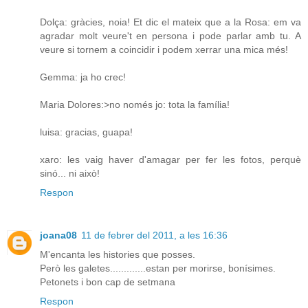
Dolça: gràcies, noia! Et dic el mateix que a la Rosa: em va
agradar molt veure't en persona i pode parlar amb tu. A
veure si tornem a coincidir i podem xerrar una mica més!
Gemma: ja ho crec!
Maria Dolores:>no només jo: tota la família!
luisa: gracias, guapa!
xaro: les vaig haver d'amagar per fer les fotos, perquè
sinó... ni això!
Respon
joana08
11 de febrer del 2011, a les 16:36
M'encanta les histories que posses.
Però les galetes.............estan per morirse, bonísimes.
Petonets i bon cap de setmana
Respon