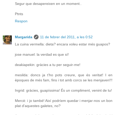
Segur que desapereixen en un moment..
Ptnts
Respon
Margarida
11 de febrer del 2011, a les 0:52
La cuina vermella: dieta? encara voleu estar més guapos?
jose manuel: la verdad es que sí!
deakiapekin: gràcies a tu per seguir-me!
mesilda: doncs ja t'ho pots creure, que és veritat! I en
èpoques de més fam, fins i tot amb corcs se les menjaven!!!
Ingrid: gràcies, guapíssima! És un compliment, venint de tu!
Mercè: i jo també! Així podríem quedar i menjar-nos un bon
plat d'aquestes galetes, no?