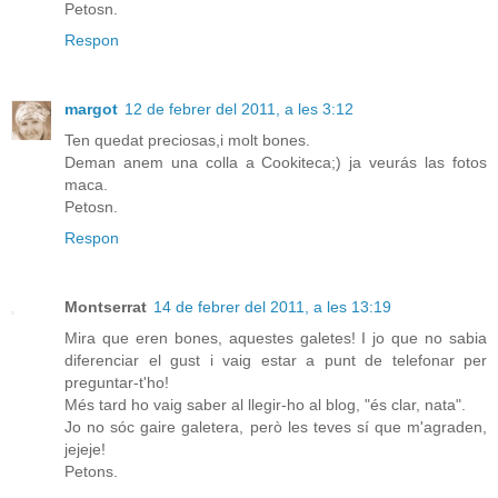
Petosn.
Respon
margot
12 de febrer del 2011, a les 3:12
Ten quedat preciosas,i molt bones.
Deman anem una colla a Cookiteca;) ja veurás las fotos
maca.
Petosn.
Respon
Montserrat
14 de febrer del 2011, a les 13:19
Mira que eren bones, aquestes galetes! I jo que no sabia
diferenciar el gust i vaig estar a punt de telefonar per
preguntar-t'ho!
Més tard ho vaig saber al llegir-ho al blog, "és clar, nata".
Jo no sóc gaire galetera, però les teves sí que m'agraden,
jejeje!
Petons.